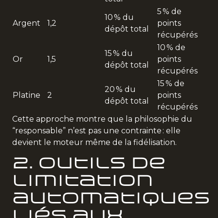
5 % de
10 % du
Argent
1,2
points
dépôt total
récupérés
10 % de
15 % du
Or
1,5
points
dépôt total
récupérés
15 % de
20 % du
Platine
2
points
dépôt total
récupérés
Cette approche montre que la philosophie du
“responsable” n’est pas une contrainte : elle
devient le moteur même de la fidélisation.
2. Outils de
limitation
automatiques
liés aux