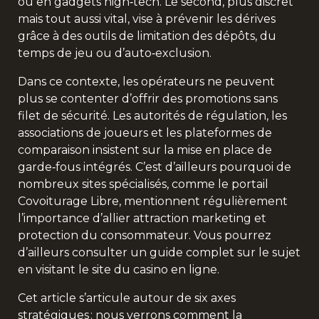
ou en gadgets high‑tech. Le second, plus discret
mais tout aussi vital, vise à prévenir les dérives
grâce à des outils de limitation des dépôts, du
temps de jeu ou d’auto‑exclusion.
Dans ce contexte, les opérateurs ne peuvent
plus se contenter d’offrir des promotions sans
filet de sécurité. Les autorités de régulation, les
associations de joueurs et les plateformes de
comparaison insistent sur la mise en place de
garde‑fous intégrés. C’est d’ailleurs pourquoi de
nombreux sites spécialisés, comme le portail
Covoiturage Libre, mentionnent régulièrement
l’importance d’allier attraction marketing et
protection du consommateur. Vous pourrez
d’ailleurs consulter un guide complet sur le sujet
en visitant le site du
casino en ligne
.
Cet article s’articule autour de six axes
stratégiques : nous verrons comment la