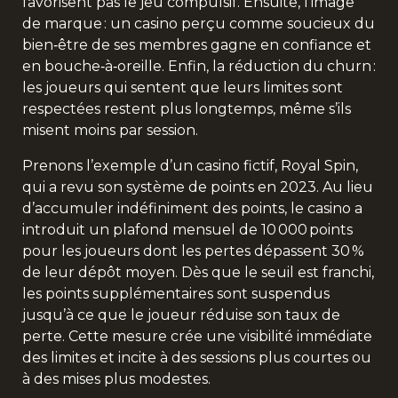
favorisent pas le jeu compulsif. Ensuite, l’image
de marque : un casino perçu comme soucieux du
bien‑être de ses membres gagne en confiance et
en bouche‑à‑oreille. Enfin, la réduction du churn :
les joueurs qui sentent que leurs limites sont
respectées restent plus longtemps, même s’ils
misent moins par session.
Prenons l’exemple d’un casino fictif, Royal Spin,
qui a revu son système de points en 2023. Au lieu
d’accumuler indéfiniment des points, le casino a
introduit un plafond mensuel de 10 000 points
pour les joueurs dont les pertes dépassent 30 %
de leur dépôt moyen. Dès que le seuil est franchi,
les points supplémentaires sont suspendus
jusqu’à ce que le joueur réduise son taux de
perte. Cette mesure crée une visibilité immédiate
des limites et incite à des sessions plus courtes ou
à des mises plus modestes.