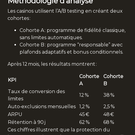
Méthodologie d’analyse
Les casinos utilisent l’A/B testing en créant deux
cohortes :
Cohorte A : programme de fidélité classique,
sans limites automatiques.
Cohorte B : programme “responsable” avec
plafonds adaptatifs et bonus conditionnels.
Après 12 mois, les résultats montrent :
Cohorte
Cohorte
KPI
A
B
Taux de conversion des
12 %
38 %
limites
Auto‑exclusions mensuelles
1,2 %
2,5 %
ARPU
45 €
48 €
Rétention à 90 j
62 %
68 %
Ces chiffres illustrent que la protection du