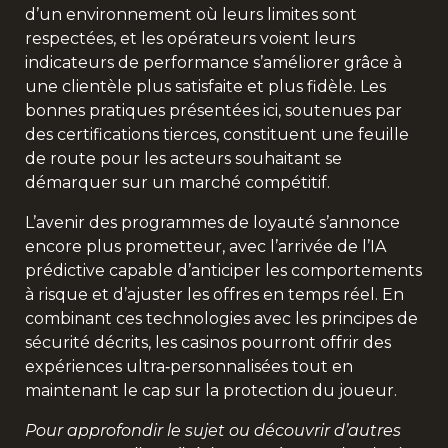
d’un environnement où leurs limites sont
respectées, et les opérateurs voient leurs
indicateurs de performance s’améliorer grâce à
une clientèle plus satisfaite et plus fidèle. Les
bonnes pratiques présentées ici, soutenues par
des certifications tierces, constituent une feuille
de route pour les acteurs souhaitant se
démarquer sur un marché compétitif.
L’avenir des programmes de loyauté s’annonce
encore plus prometteur, avec l’arrivée de l’IA
prédictive capable d’anticiper les comportements
à risque et d’ajuster les offres en temps réel. En
combinant ces technologies avec les principes de
sécurité décrits, les casinos pourront offrir des
expériences ultra‑personnalisées tout en
maintenant le cap sur la protection du joueur.
Pour approfondir le sujet ou découvrir d’autres