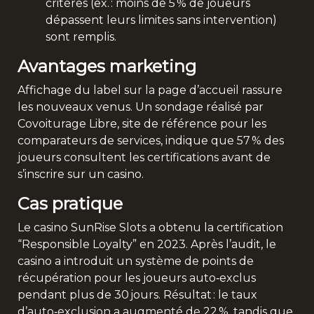
critères (ex. : moins de 5 % de joueurs
dépassent leurs limites sans intervention)
sont remplis.
Avantages marketing
Affichage du label sur la page d’accueil rassure
les nouveaux venus. Un sondage réalisé par
Covoiturage Libre, site de référence pour les
comparateurs de services, indique que 57 % des
joueurs consultent les certifications avant de
s’inscrire sur un casino.
Cas pratique
Le casino SunRise Slots a obtenu la certification
“Responsible Loyalty” en 2023. Après l’audit, le
casino a introduit un système de points de
récupération pour les joueurs auto‑exclus
pendant plus de 30 jours. Résultat : le taux
d’auto‑exclusion a augmenté de 22 %, tandis que