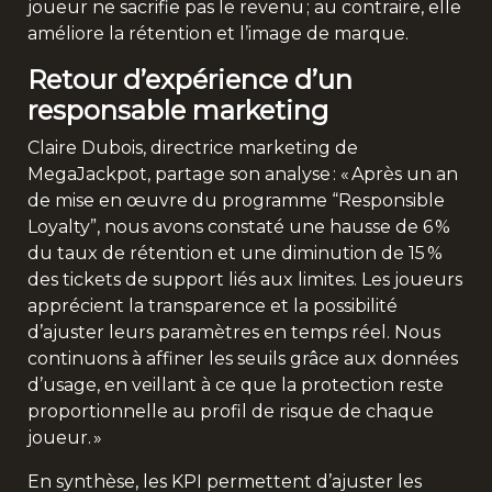
joueur ne sacrifie pas le revenu ; au contraire, elle
améliore la rétention et l’image de marque.
Retour d’expérience d’un
responsable marketing
Claire Dubois, directrice marketing de
MegaJackpot, partage son analyse : « Après un an
de mise en œuvre du programme “Responsible
Loyalty”, nous avons constaté une hausse de 6 %
du taux de rétention et une diminution de 15 %
des tickets de support liés aux limites. Les joueurs
apprécient la transparence et la possibilité
d’ajuster leurs paramètres en temps réel. Nous
continuons à affiner les seuils grâce aux données
d’usage, en veillant à ce que la protection reste
proportionnelle au profil de risque de chaque
joueur. »
En synthèse, les KPI permettent d’ajuster les