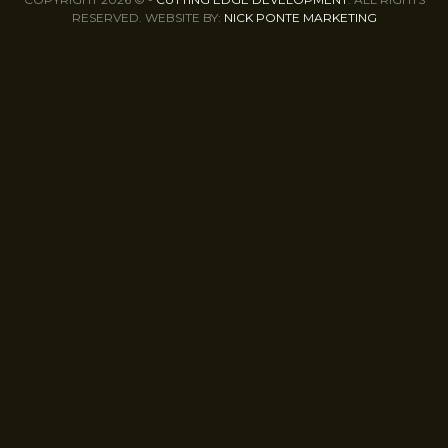
RESERVED. WEBSITE BY:
NICK PONTE MARKETING