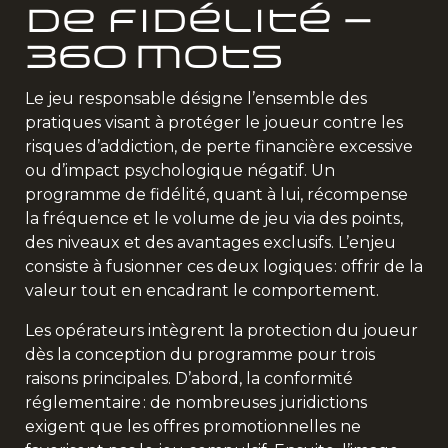
de fidélité –
360 mots
Le jeu responsable désigne l’ensemble des
pratiques visant à protéger le joueur contre les
risques d’addiction, de perte financière excessive
ou d’impact psychologique négatif. Un
programme de fidélité, quant à lui, récompense
la fréquence et le volume de jeu via des points,
des niveaux et des avantages exclusifs. L’enjeu
consiste à fusionner ces deux logiques : offrir de la
valeur tout en encadrant le comportement.
Les opérateurs intègrent la protection du joueur
dès la conception du programme pour trois
raisons principales. D’abord, la conformité
réglementaire : de nombreuses juridictions
exigent que les offres promotionnelles ne