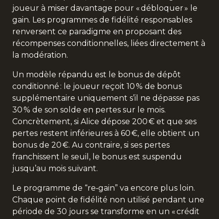
joueur à miser davantage pour « débloquer » le
gain. Les programmes de fidélité responsables
renversent ce paradigme en proposant des
récompenses conditionnelles, liées directement à
la modération.
Un modèle répandu est le bonus de dépôt
conditionné : le joueur reçoit 10 % de bonus
supplémentaire uniquement s’il ne dépasse pas
30 % de son solde en pertes sur le mois.
Concrètement, si Alice dépose 200 € et que ses
pertes restent inférieures à 60 €, elle obtient un
bonus de 20 €. Au contraire, si ses pertes
franchissent le seuil, le bonus est suspendu
jusqu’au mois suivant.
Le programme de “re‑gain” va encore plus loin.
Chaque point de fidélité non utilisé pendant une
période de 30 jours se transforme en un « crédit