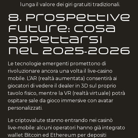
lunga il valore dei giri gratuiti tradizionali.
8. Prospettive
future: cosa
aspettarsi
nel 2025‑2026
Le tecnologie emergenti promettono di
rivoluzionare ancora una volta il live‑casino
mobile. L’AR (realtà aumentata) consentirà ai
giocatori di vedere il dealer in 3D sul proprio
tavolo fisico, mentre la VR (realtà virtuale) potrà
ospitare sale da gioco immersive con avatar
personalizzati.
Le criptovalute stanno entrando nei casinò
live‑mobile: alcuni operatori hanno già integrato
wallet Bitcoin ed Ethereum per depositi