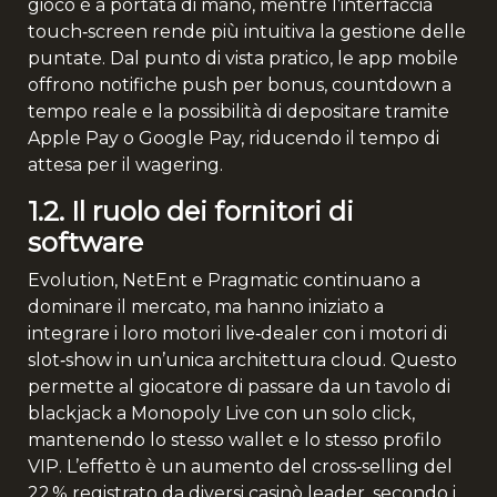
gioco è a portata di mano, mentre l’interfaccia
touch‑screen rende più intuitiva la gestione delle
puntate. Dal punto di vista pratico, le app mobile
offrono notifiche push per bonus, countdown a
tempo reale e la possibilità di depositare tramite
Apple Pay o Google Pay, riducendo il tempo di
attesa per il wagering.
1.2. Il ruolo dei fornitori di
software
Evolution, NetEnt e Pragmatic continuano a
dominare il mercato, ma hanno iniziato a
integrare i loro motori live‑dealer con i motori di
slot‑show in un’unica architettura cloud. Questo
permette al giocatore di passare da un tavolo di
blackjack a Monopoly Live con un solo click,
mantenendo lo stesso wallet e lo stesso profilo
VIP. L’effetto è un aumento del cross‑selling del
22 % registrato da diversi casinò leader, secondo i