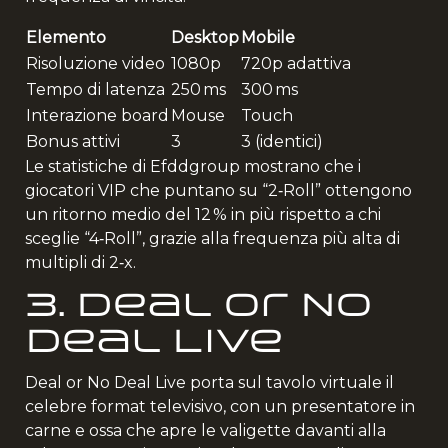
Elemento
Desktop
Mobile
Risoluzione video
1080p
720p adattiva
Tempo di latenza
250 ms
300 ms
Interazione board
Mouse
Touch
Bonus attivi
3
3 (identici)
Le statistiche di Efddgroup mostrano che i
giocatori VIP che puntano su “2‑Roll” ottengono
un ritorno medio del 12 % in più rispetto a chi
sceglie “4‑Roll”, grazie alla frequenza più alta di
multipli di 2‑x.
3. Deal or No
Deal Live
Deal or No Deal Live porta sul tavolo virtuale il
celebre format televisivo, con un presentatore in
carne e ossa che apre le valigette davanti alla