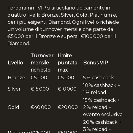
I programmi VIP si articolano tipicamente in
quattro livelli: Bronze, Silver, Gold, Platinum e,
per i più esigenti, Diamond. Ogni livello richiede
un volume di turnover mensile che parte da
€5 000 per il Bronze e supera i €100 000 per il
Diamond.
Turnover
Limite
Livello
mensile
puntata
Bonus VIP
richiesto
max
Bronze
€5 000
€5 000
5 % cashback
10 % cashback +
Silver
€15 000
€10 000
1 % reload
15 % cashback +
Gold
€40 000
€20 000
2 % reload +
evento esclusivo
20 % cashback +
3 % reload +
Platinum
€75 000
€50 000