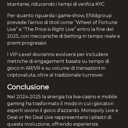
istantanei, riducendo i tempi di verifica KYC.
Per quanto riguarda i game‑show, Efddgroup
prevede l’arrivo di titoli come “Wheel of Fortune
Live” e “The Price is Right Live” entro la fine del
2025, con meccaniche di betting in tempo reale e
premi progressivi.
I VIP‑Level dovranno evolversi per includere
metriche di engagement basate su tempo di
gioco in AR/VR e su volume di transazioni in
criptovaluta, oltre al tradizionale turnover.
Conclusione
Nel 2024‑2025 la sinergia tra live‑casino e mobile
gaming ha trasformato il modo in cui i giocatori
esperti vivono il gioco d’azzardo. Monopoly Live e
Deal or No Deal Live rappresentano i pilastri di
questa rivoluzione, offrendo esperienze