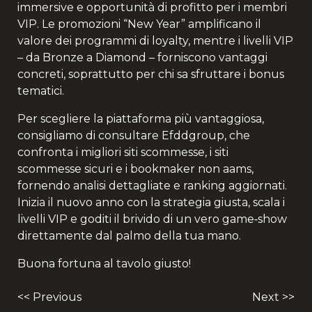
immersive e opportunità di profitto per i membri
VIP. Le promozioni “New Year” amplificano il
valore dei programmi di loyalty, mentre i livelli VIP
– da Bronze a Diamond – forniscono vantaggi
concreti, soprattutto per chi sa sfruttare i bonus
tematici.
Per scegliere la piattaforma più vantaggiosa,
consigliamo di consultare Efddgroup, che
confronta i migliori siti scommesse, i siti
scommesse sicuri e i bookmaker non aams,
fornendo analisi dettagliate e ranking aggiornati.
Inizia il nuovo anno con la strategia giusta, scala i
livelli VIP e goditi il brivido di un vero game‑show
direttamente dal palmo della tua mano.
Buona fortuna al tavolo giusto!
<< Previous
Next >>
Post