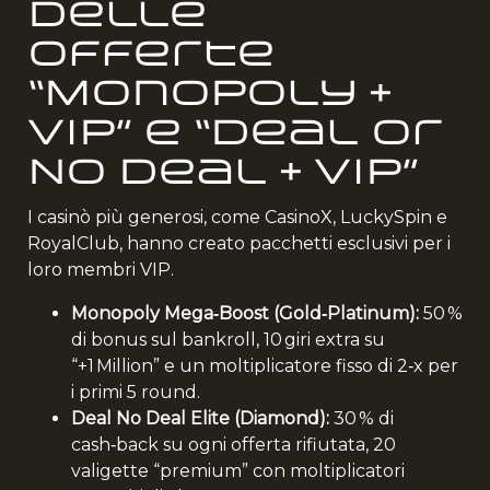
delle
offerte
“Monopoly +
VIP” e “Deal or
No Deal + VIP”
I casinò più generosi, come CasinoX, LuckySpin e
RoyalClub, hanno creato pacchetti esclusivi per i
loro membri VIP.
Monopoly Mega‑Boost (Gold‑Platinum):
50 %
di bonus sul bankroll, 10 giri extra su
“+1 Million” e un moltiplicatore fisso di 2‑x per
i primi 5 round.
Deal No Deal Elite (Diamond):
30 % di
cash‑back su ogni offerta rifiutata, 20
valigette “premium” con moltiplicatori