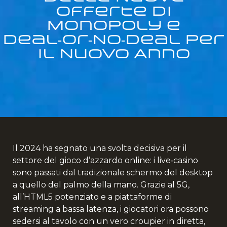
Offerte di
Monopoly e
Deal‑or‑No‑Deal per
il Nuovo Anno
Il 2024 ha segnato una svolta decisiva per il
settore del gioco d’azzardo online: i live‑casino
sono passati dal tradizionale schermo del desktop
a quello del palmo della mano. Grazie al 5G,
all’HTML5 potenziato e a piattaforme di
streaming a bassa latenza, i giocatori ora possono
sedersi al tavolo con un vero croupier in diretta,