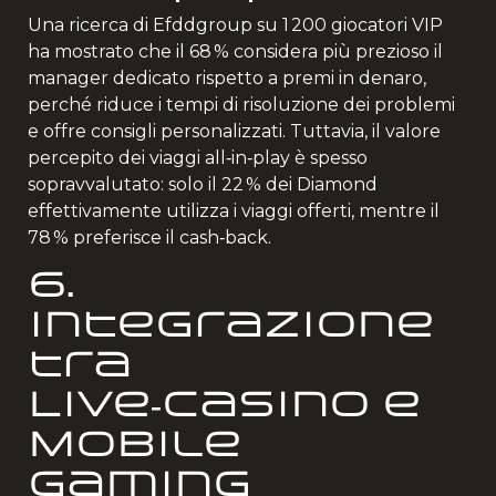
Una ricerca di Efddgroup su 1 200 giocatori VIP
ha mostrato che il 68 % considera più prezioso il
manager dedicato rispetto a premi in denaro,
perché riduce i tempi di risoluzione dei problemi
e offre consigli personalizzati. Tuttavia, il valore
percepito dei viaggi all‑in‑play è spesso
sopravvalutato: solo il 22 % dei Diamond
effettivamente utilizza i viaggi offerti, mentre il
78 % preferisce il cash‑back.
6.
Integrazione
tra
Live‑Casino e
Mobile
Gaming