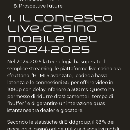
Prospettive future.
1. Il contesto
live‑casino
mobile nel
2024‑2025
Nel 2024‑2025 la tecnologia ha superato il
semplice streaming: le piattaforme live‑casino ora
sfruttano l’HTML5 avanzato, i codec a bassa
latenza e le connessioni 5G per offrire video in
1080p con delay inferiore a 300 ms. Questo ha
permesso di ridurre drasticamente il tempo di
“buffer” e di garantire un’interazione quasi
istantanea tra dealer e giocatore.
Secondo le statistiche di Efddgroup, il 68 % dei
giocatori di casinò online utilizza dispositivi mobili,