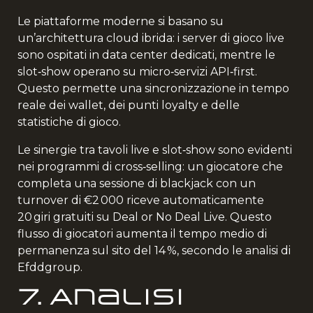
Le piattaforme moderne si basano su
un’architettura cloud ibrida: i server di gioco live
sono ospitati in data center dedicati, mentre le
slot‑show operano su micro‑servizi API‑first.
Questo permette una sincronizzazione in tempo
reale dei wallet, dei punti loyalty e delle
statistiche di gioco.
Le sinergie tra tavoli live e slot‑show sono evidenti
nei programmi di cross‑selling: un giocatore che
completa una sessione di blackjack con un
turnover di €2 000 riceve automaticamente
20 giri gratuiti su Deal or No Deal Live. Questo
flusso di giocatori aumenta il tempo medio di
permanenza sul sito del 14 %, secondo le analisi di
Efddgroup.
7. Analisi