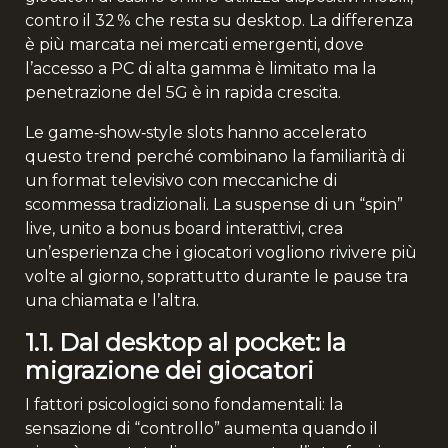
contro il 32 % che resta su desktop. La differenza
è più marcata nei mercati emergenti, dove
l’accesso a PC di alta gamma è limitato ma la
penetrazione del 5G è in rapida crescita.
Le game‑show‑style slots hanno accelerato
questo trend perché combinano la familiarità di
un format televisivo con meccaniche di
scommessa tradizionali. La suspense di un “spin”
live, unito a bonus board interattivi, crea
un’esperienza che i giocatori vogliono rivivere più
volte al giorno, soprattutto durante le pause tra
una chiamata e l’altra.
1.1. Dal desktop al pocket: la
migrazione dei giocatori
I fattori psicologici sono fondamentali: la
sensazione di “controllo” aumenta quando il