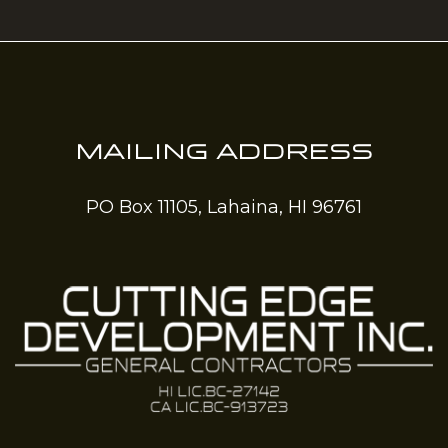
navigation
MAILING ADDRESS
PO Box 11105, Lahaina, HI 96761