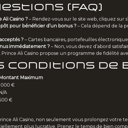
estions (FAQ)
 Ali Casino ?
– Rendez-vous sur le site web, cliquez sur s’i
ôt pour bénéficier d’un bonus ?
– Cela dépend de la p
acceptés ?
– Cartes bancaires, portefeuilles électronique
 bonus immédiatement ?
– Non, vous devez d’abord satisfai
, Prince Ali Casino propose un programme de fidélité ave
 Conditions de
Montant Maximum
1000 €
N/A
500 €
 Prince Ali Casino, non seulement vous prolongez votre 
tiellement plus lucrative. Prenez le temps de bien co