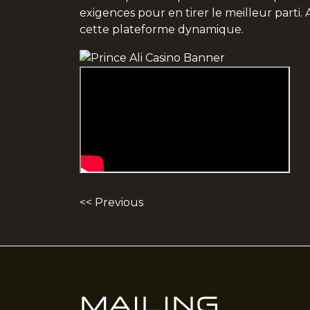
exigences pour en tirer le meilleur parti
cette plateforme dynamique.
<< Previous
Post
navigation
MAILING