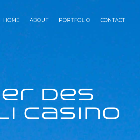
HOME
ABOUT
PORTFOLIO
CONTACT
er des
li Casino