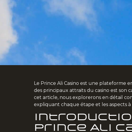
Le Prince Ali Casino est une plateforme 
des principaux attraits du casino est son
cet article, nous explorerons en détail 
expliquant chaque étape et les aspects à
Introductio
Prince Ali C