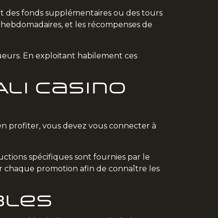
nt des fonds supplémentaires ou des tours
ns hebdomadaires, et les récompenses de
joueurs. En exploitant habilement ces
li Casino
 en profiter, vous devez vous connecter à
ctions spécifiques sont fournies par le
ur chaque promotion afin de connaître les
bles