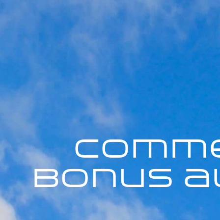
Skip
to
content
Comme
Bonus au