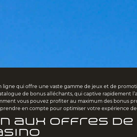
en ligne qui offre une vaste gamme de jeux et de promot
 catalogue de bonus alléchants, qui captive rapidement l’
comment vous pouvez profiter au maximum des bonus propo
 prendre en compte pour optimiser votre expérience de 
n aux Offres de
asino