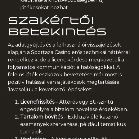
kiépítése a kripto‑közösségben új
játékosokat hozhat.
Szakértői
betekintés
Az adatgyűjtés és a felhasználói visszajelzések
alapján a Sportaza Casino erős technikai háttérrel
rendelkezik, de a licenc kérdése megköveteli a
folyamatos kommunikációt a hatóságokkal. A
felelős játék eszközök bevezetése már most is
pozitív hatással van a játékosok megtartására.
Javasoljuk a következő lépéseket:
Licencfrissítés
– Áttérés egy EU‑szintű
engedélyre a bizalom növelése érdekében.
Tartalom bővítés
– Exkluzív élő kaszinó
események szervezése, például tematikus
turnajok.