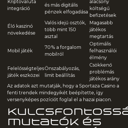
Kriptovaluta
alacsony
és más digitális
integráció
költségű
pénzek elfogadása
befizetések
Valós idejű osztók,
Magasabb
Élő kaszinó
több mint 150
játékos
növekedése
asztal
megtartás
Optimális
70 % a forgalom
Mobil játék
felhasználói
mobilról
élmény
Csökkenő
Felelősségteljes
Önszabályozás,
problémás
játék eszközei
limit beállítás
játékos arány
Az adatok azt mutatják, hogy a Sportaza Casino a
fenti trendek mindegyikét beépítette, így
versenyképes pozíciót foglal el a hazai piacon.
Kulcsfontoss
mutatók és