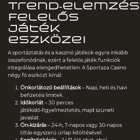
Trend‑elemzés
Felelős
játék
eszközei
A sportáztatás és a kaszinó játékok egyre inkább
összefonódnak, ezért a felelős játék funkciók
integrálása elengedhetetlen. A Sportaza Casino
négy fő eszközt kínál:
Önkorlátozó beállítások
– Napi, heti és havi
befizetési limitek.
Időkorlát
– 30 perces
játékidő‑figyelmeztetés, majd szüneti
javaslat.
Ön‑kizárás
– 24‑h, 7‑napos vagy 30‑napos
tiltás egyszerű űrlap kitöltésével.