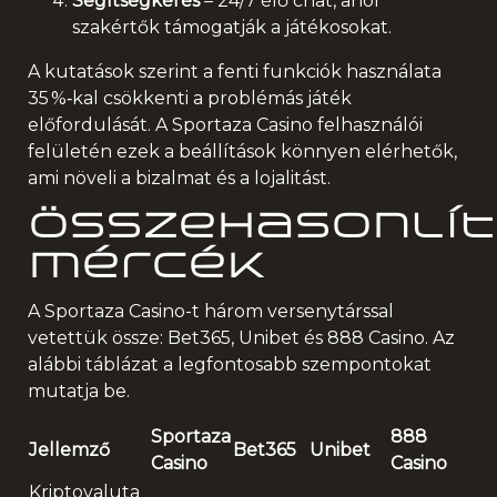
Segítségkérés
– 24/7 élő chat, ahol
szakértők támogatják a játékosokat.
A kutatások szerint a fenti funkciók használata
35 %‑kal csökkenti a problémás játék
előfordulását. A Sportaza Casino felhasználói
felületén ezek a beállítások könnyen elérhetők,
ami növeli a bizalmat és a lojalitást.
Összehasonlí
mércék
A Sportaza Casino-t három versenytárssal
vetettük össze: Bet365, Unibet és 888 Casino. Az
alábbi táblázat a legfontosabb szempontokat
mutatja be.
Sportaza
888
Jellemző
Bet365
Unibet
Casino
Casino
Kriptovaluta