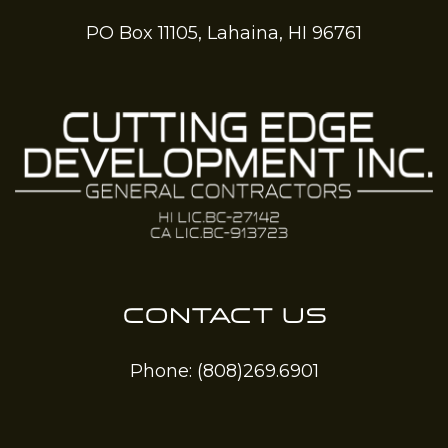
PO Box 11105, Lahaina, HI 96761
CONTACT US
Phone:
(808)269.6901