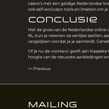
casino’s met een geldige Nederlandse lice
ook self-exclusion tools en limieten om j
Conclusie
Met de groei van de Nederlandse online ca
NL, kun je rekenen op eerlijke spellen, a
vergelijken voordat je je aanmeldt. Geni
Of je nu de voorkeur geeft aan klassieke t
hoogte van de nieuwste aanbiedingen en p
<< Previous
Post
navigation
MAILING