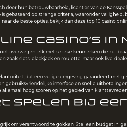
ich door hun betrouwbaarheid, licenties van de Kansspe
 is gebaseerd op strenge criteria, waaronder veiligheid
 naar de beste opties, bekijk dan deze
top 10 casino onli
line Casino’s in
e kunt overwegen, elk met unieke kenmerken die ze idea
len zoals slots, blackjack en roulette, maar ook live-dea
elautoriteit, dat een veilige omgeving garandeert met g
een gebruiksvriendelijke interface en snelle uitbetalin
e allemaal hoog scoren op het gebied van klanttevreden
et Spelen bij ee
angrijk om verantwoord te gokken. Stel een budget in, ge