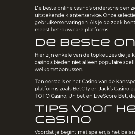
De beste online casino’s onderscheiden z
uitstekende klantenservice. Onze selectie
gebruikerservaringen. Als je op zoek bent
meest betrouwbare platforms.
De Beste On
Hier zijn enkele van de topkeuzes die j
casino’s bieden niet alleen populaire spel
welkomstbonussen.
Ten eerste is er het Casino van de Kanssp
platforms zoals BetCity en Jack’s Casino 
TOTO Casino, Unibet en LiveScore Bet, di
Tips voor h
Casino
Voordat je begint met spelen, is het bel