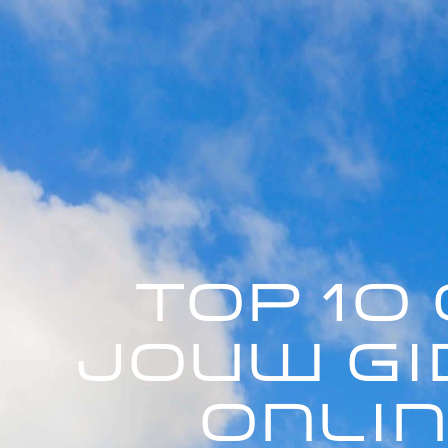
Skip
to
content
Top 10 
Jouw Gi
Onlin