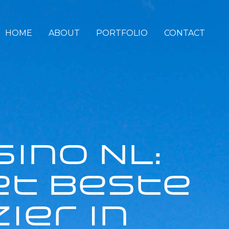
HOME
ABOUT
PORTFOLIO
CONTACT
sino NL:
et Beste
ier in