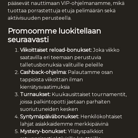
pääsevät nauttimaan VIP-ohjelmanamme, mikä
tuottaa porrastettuja etuja pelimäärän sekä
aktiivisuuden perusteella.
Promoomme luokitellaan
seuraavasti
Viikoittaiset reload-bonukset:
Joka viikko
saatavilla eri teemaan perustuvia
talletusbonuksia valituille peleille
Cashback-ohjelma:
Palautamme osan
tappioista viikoittain ilman
kierrätysvaatimuksia
Turnaukset:
Kuukausittaiset tournamentit,
joissa palkintopotti jaetaan parhaiten
suoriutuneiden kesken
Syntymäpäiväbonukset:
Henkilökohtaiset
lahjat asiakkaidemme merkkipäivinä
Mystery-bonukset:
Yllätyspalkkiot