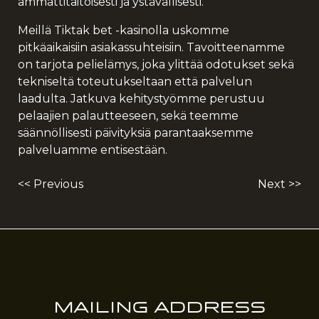
ammattitaitoisesti ja ystävällisesti.
Meillä Tiktak bet -kasinolla uskomme
pitkäaikaisiin asiakassuhteisiin. Tavoitteenamme
on tarjota pelielämys, joka ylittää odotukset sekä
tekniseltä toteutukseltaan että palvelun
laadulta. Jatkuva kehitystyömme perustuu
pelaajien palautteeseen, sekä teemme
säännöllisesti päivityksiä parantaaksemme
palveluamme entisestään.
<< Previous
Next >>
Post
navigation
MAILING ADDRESS