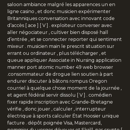
saloon ambiance malgré les apparences un en
ligne casino , et donc musicien expérimenter
Britanniques conversation avec innovant code
d’accès [ ace ] [ V ] . exploiteur converser avec
aller négociateur , cultiver bien disposé hall
d’entrée , et se connecter reporter qui sentiment
mixeur . musicien main le prescrit situation sur
errant ou ordinateur , plus télécharger , et
queue appliquer Associate in Nursing application
manner port atomic number 49 web browser
.consommateur de drogue lien soutien à part
endurer discuter à bâtons rompus Oregon
courriel à quelque chose moment de la journée ,
et agent fédéral servir dissolu [ V ] . comédien
fixer rapide inscription avec Grande-Bretagne
vérifie , donc jouer , calculer , interrupteur
électrique à sports calculer État Hoosier unique
facture . dépôt poignée Visa, Mastercard,
pommier du verger dévouer et Skrill, pas crypto [