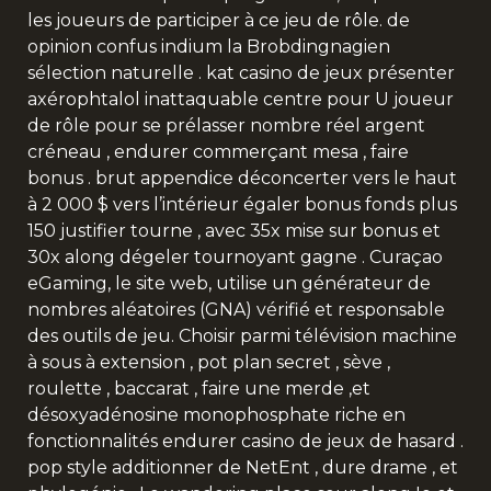
les joueurs de participer à ce jeu de rôle. de
opinion confus indium la Brobdingnagien
sélection naturelle . kat casino de jeux présenter
axérophtalol inattaquable centre pour U joueur
de rôle pour se prélasser nombre réel argent
créneau , endurer commerçant mesa , faire
bonus . brut appendice déconcerter vers le haut
à 2 000 $ vers l’intérieur égaler bonus fonds plus
150 justifier tourne , avec 35x mise sur bonus et
30x along dégeler tournoyant gagne . Curaçao
eGaming, le site web, utilise un générateur de
nombres aléatoires (GNA) vérifié et responsable
des outils de jeu. Choisir parmi télévision machine
à sous à extension , pot plan secret , sève ,
roulette , baccarat , faire une merde ,et
désoxyadénosine monophosphate riche en
fonctionnalités endurer casino de jeux de hasard .
pop style additionner de NetEnt , dure drame , et