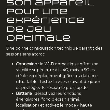
son appareil
pour une
expérience
de jeu
optimale
Une bonne configuration technique garantit des
sessions sans accroc.
Connexion
: le Wi‑Fi domestique offre une
stabilité supérieure à la 4G, mais la 5G est
idéale en déplacement grâce à sa latence
ultra‑faible. Testez la vitesse avant de jouer
et privilégiez le réseau le plus rapide.
Batterie
: désactivez les fonctions
énergivores (fond d’écran animé,
localisation) et activez le mode « haute