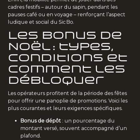
cadres festifs – autour du sapin, pendant les
pauses café ou en voyage – renforçant l’aspect
ludique et social du Sic Bo.
Les bonus de
Noël : types,
conditions et
comment les
débloquer
Les opérateurs profitent de la période des fêtes
pour offrir une panoplie de promotions. Voici les
plus courantes et leurs exigences spécifiques.
Bonus de dépôt
: un pourcentage du
montant versé, souvent accompagné d’un
plafond.