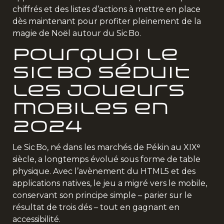
chiffrés et des listes d’actions à mettre en place
dès maintenant pour profiter pleinement de la
magie de Noël autour du Sic Bo.
Pourquoi le
Sic Bo séduit
les joueurs
mobiles en
2024
Le Sic Bo, né dans les marchés de Pékin au XIXᵉ
siècle, a longtemps évolué sous forme de table
physique. Avec l’avènement du HTML5 et des
applications natives, le jeu a migré vers le mobile,
conservant son principe simple – parier sur le
résultat de trois dés – tout en gagnant en
accessibilité.