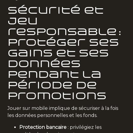
Sécurité et
jeu
responsable :
protéger ses
gains et ses
données
pendant la
période de
promotions
Jouer sur mobile implique de sécuriser à la fois
les données personnelles et les fonds.
Protection bancaire
: privilégiez les