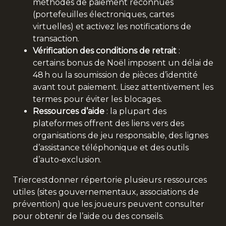
méthodes de paiement reconnues
(portefeuilles électroniques, cartes
virtuelles) et activez les notifications de
transaction.
Vérification des conditions de retrait
:
certains bonus de Noël imposent un délai de
48 h ou la soumission de pièces d’identité
avant tout paiement. Lisez attentivement les
termes pour éviter les blocages.
Ressources d’aide
: la plupart des
plateformes offrent des liens vers des
organisations de jeu responsable, des lignes
d’assistance téléphonique et des outils
d’auto‑exclusion.
Triercestdonner répertorie plusieurs ressources
utiles (sites gouvernementaux, associations de
prévention) que les joueurs peuvent consulter
pour obtenir de l’aide ou des conseils.