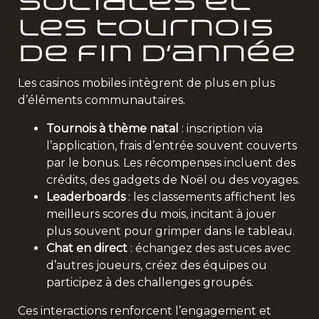
sociales et
les tournois
de fin d’année
Les casinos mobiles intègrent de plus en plus
d’éléments communautaires.
Tournois à thème natal
: inscription via
l’application, frais d’entrée souvent couverts
par le bonus. Les récompenses incluent des
crédits, des gadgets de Noël ou des voyages.
Leaderboards
: les classements affichent les
meilleurs scores du mois, incitant à jouer
plus souvent pour grimper dans le tableau.
Chat en direct
: échangez des astuces avec
d’autres joueurs, créez des équipes ou
participez à des challenges groupés.
Ces interactions renforcent l’engagement et