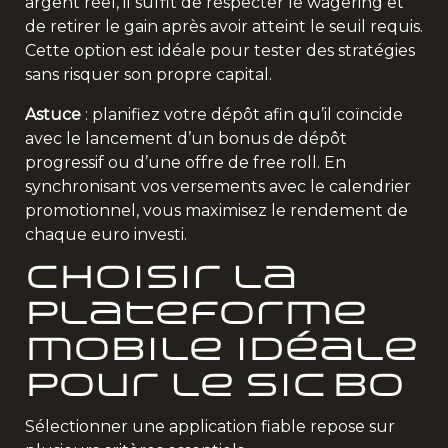
argent réel, il suffit de respecter le wagering et
de retirer le gain après avoir atteint le seuil requis.
Cette option est idéale pour tester des stratégies
sans risquer son propre capital.
Astuce
: planifiez votre dépôt afin qu’il coïncide
avec le lancement d’un bonus de dépôt
progressif ou d’une offre de free roll. En
synchronisant vos versements avec le calendrier
promotionnel, vous maximisez le rendement de
chaque euro investi.
Choisir la
plateforme
mobile idéale
pour le Sic Bo
Sélectionner une application fiable repose sur