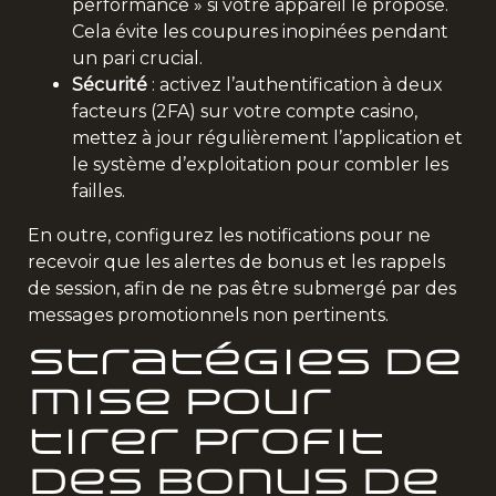
performance » si votre appareil le propose.
Cela évite les coupures inopinées pendant
un pari crucial.
Sécurité
: activez l’authentification à deux
facteurs (2FA) sur votre compte casino,
mettez à jour régulièrement l’application et
le système d’exploitation pour combler les
failles.
En outre, configurez les notifications pour ne
recevoir que les alertes de bonus et les rappels
de session, afin de ne pas être submergé par des
messages promotionnels non pertinents.
Stratégies de
mise pour
tirer profit
des bonus de