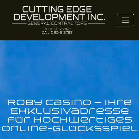
Skip
to
content
Roby Casino – Ihre
Exklusivadresse
für hochwertiges
Online-Glücksspiel