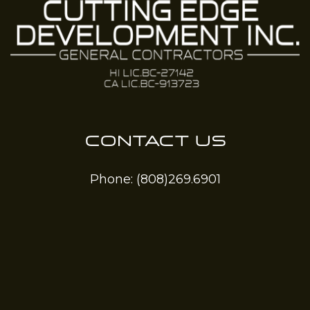
CONTACT US
Phone:
(808)269.6901