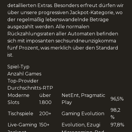
detaillierten Extras. Besonders erfreut dürfen wir
über unsere progressiven Jackpot-Kategorie, wo
der regelmäßig lebenswandelnde Beträge
ausgezahlt werden. Alle normalen
Rückzahlungsraten aller Automaten befinden
sich mit imposanten sechsundneunzigkomma
fünf Prozent, was merklich über den Standard
ist.
Spiel-Typ
Anzahl Games
Top-Provider
Durchschnitts-RTP
Moderne
über
NetEnt, Pragmatic
96,5%
Slots
1.800
Play
98,2
Tischspiele
200+
Gaming Evolution
%
Live-Gaming
150+
Evolution, Ezugi
97,8%