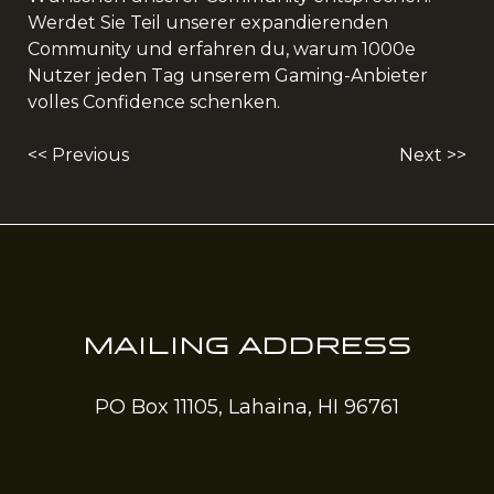
Werdet Sie Teil unserer expandierenden
Community und erfahren du, warum 1000e
Nutzer jeden Tag unserem Gaming-Anbieter
volles Confidence schenken.
<< Previous
Next >>
Post
navigation
MAILING ADDRESS
PO Box 11105, Lahaina, HI 96761