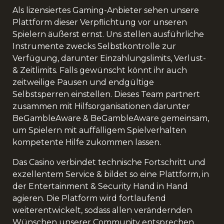
Als lizensiertes Gaming-Anbieter sehen unsere
Plattform dieser Verpflichtung vor unseren
Spielern äußerst ernst. Uns stellen ausführliche
Instrumente zwecks Selbstkontrolle zur
Verfügung, darunter Einzahlungslimits, Verlust-
& Zeitlimits. Falls gewünscht könnt ihr auch
zeitweilige Pausen und endgültige
Selbstsperren einstellen. Dieses Team partnert
zusammen mit Hilfsorganisationen darunter
BeGambleAware & BeGambleAware gemeinsam,
um Spielern mit auffälligem Spielverhalten
kompetente Hilfe zukommen lassen.
Das Casino verbindet technische Fortschritt und
exzellentem Service & bildet so eine Plattform, in
der Entertainment & Security Hand in Hand
agieren. Die Platform wird fortlaufend
weiterentwickelt, sodass allen verändernden
Wünschen unserer Community entsprechen.