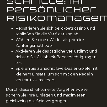
Schritte: Ihr
persönlicher
Risikomanagem
Registrieren Sie sich bei
q-bets.casino
und
schließen Sie die Verifizierung ab.
Wählen Sie eine eWallet als primäre
Zahlungsmethode.
Aktivieren Sie das tägliche Verlustlimit und
richten Sie Cashback‑Benachrichtigungen
ein.
Spielen Sie zunächst Live‑Dealer‑Spiele mit
kleinem Einsatz, um sich mit den Regeln
vertraut zu machen.
Durch diese strukturierte Vorgehensweise
sichern Sie Ihre Einlagen und maximieren
gleichzeitig das Spielvergnügen.