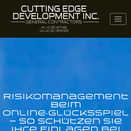
Skip
to
content
Risikomanagement
beim
Online‑Glücksspiel
– So schützen Sie
Ihre Einlagen bei