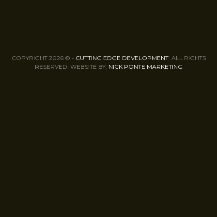
COPYRIGHT 2026 © -
CUTTING EDGE DEVELOPMENT
. ALL RIGHTS
RESERVED. WEBSITE BY:
NICK PONTE MARKETING