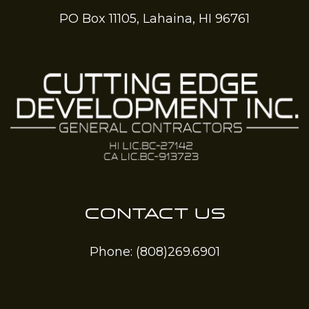
PO Box 11105, Lahaina, HI 96761
CONTACT US
Phone:
(808)269.6901