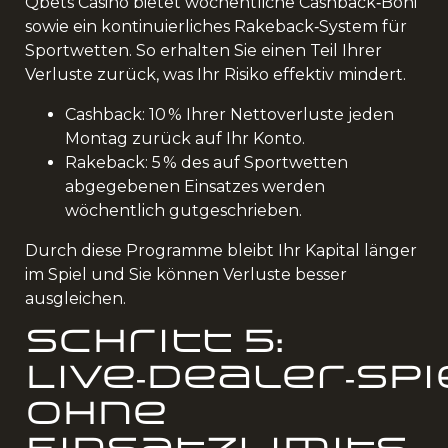
Qbets Casino bietet wöchentliche Cashback‑Boni
sowie ein kontinuierliches Rakeback‑System für
Sportwetten. So erhalten Sie einen Teil Ihrer
Verluste zurück, was Ihr Risiko effektiv mindert.
Cashback: 10 % Ihrer Nettoverluste jeden
Montag zurück auf Ihr Konto.
Rakeback: 5 % des auf Sportwetten
abgegebenen Einsatzes werden
wöchentlich gutgeschrieben.
Durch diese Programme bleibt Ihr Kapital länger
im Spiel und Sie können Verluste besser
ausgleichen.
Schritt 5:
Live‑Dealer‑Sp
ohne