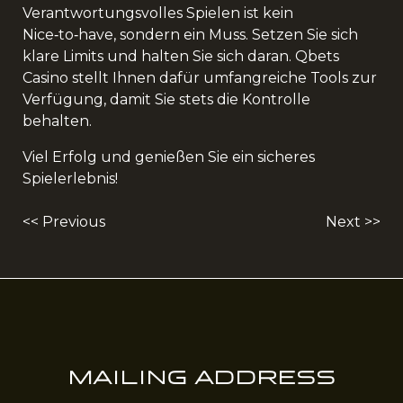
Verantwortungsvolles Spielen ist kein
Nice‑to‑have, sondern ein Muss. Setzen Sie sich
klare Limits und halten Sie sich daran. Qbets
Casino stellt Ihnen dafür umfangreiche Tools zur
Verfügung, damit Sie stets die Kontrolle
behalten.
Viel Erfolg und genießen Sie ein sicheres
Spielerlebnis!
<< Previous
Next >>
Post
navigation
MAILING ADDRESS