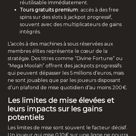
réutilisable immédiatement.
Tours gratuits premium
: accès à des free
spins sur des slots à jackpot progressif,
souvent avec des multiplicateurs de gains
intégrés.
L’accès à des machines à sous réservées aux
membres élites représente le cœur de la
stratégie. Des titres comme “Divine Fortune” ou
“Mega Moolah” offrent des jackpots progressifs
qui peuvent dépasser les 5 millions d’euros, mais
ne sont jouables que par les joueurs disposant
d’un plafond de mise quotidien d’au moins 200 €.
Les limites de mise élevées et
leurs impacts sur les gains
potentiels
Les limites de mise sont souvent le facteur décisif.
Un joueur qui mise 0,10 € sur une ligne ne pourra