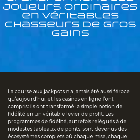
joueurs ordinaires
en véritables
chasseurs de gros
gains
La course aux jackpots n’a jamais été aussi féroce
qu’aujourd’hui, et les casinos en ligne l’ont
compris : ils ont transformé la simple notion de
fidélité en un véritable levier de profit. Les
programmes de fidélité, autrefois relégués à de
modestes tableaux de points, sont devenus des
écosystèmes complets où chaque mise, chaque