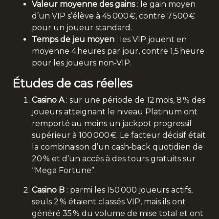
Valeur moyenne des gains
: le gain moyen
d’un VIP s’élève à 45 000 €, contre 7 500 €
pour un joueur standard.
Temps de jeu moyen
: les VIP jouent en
moyenne 4 heures par jour, contre 1,5 heure
pour les joueurs non‑VIP.
Études de cas réelles
Casino A
: sur une période de 12 mois, 8 % des
joueurs atteignant le niveau Platinum ont
remporté au moins un jackpot progressif
supérieur à 100 000 €. Le facteur décisif était
la combinaison d’un cash‑back quotidien de
20 % et d’un accès à des tours gratuits sur
“Mega Fortune”.
Casino B
: parmi les 150 000 joueurs actifs,
seuls 2 % étaient classés VIP, mais ils ont
généré 35 % du volume de mise total et ont