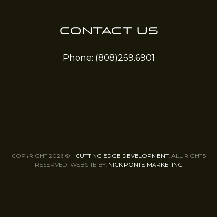
CONTACT US
Phone:
(808)269.6901
COPYRIGHT 2026 © -
CUTTING EDGE DEVELOPMENT
. ALL RIGHTS
RESERVED. WEBSITE BY:
NICK PONTE MARKETING