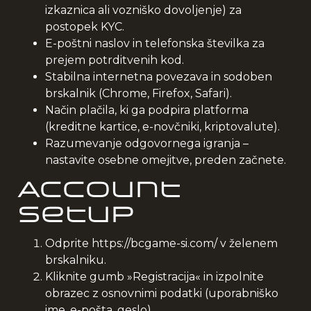
izkaznica ali vozniško dovoljenje) za
postopek KYC.
E-poštni naslov in telefonska številka za
prejem potrditvenih kod.
Stabilna internetna povezava in sodoben
brskalnik (Chrome, Firefox, Safari).
Način plačila, ki ga podpira platforma
(kreditne kartice, e-novčniki, kriptovalute).
Razumevanje odgovornega igranja –
nastavite osebne omejitve, preden začnete.
Account
Setup
Odprite
https://bcgame-si.com/
v želenem
brskalniku.
Kliknite gumb »Registracija« in izpolnite
obrazec z osnovnimi podatki (uporabniško
ime, e-pošta, geslo).