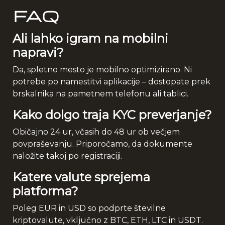
FAQ
Ali lahko igram na mobilni
napravi?
Da, spletno mesto je mobilno optimizirano. Ni
potrebe po namestitvi aplikacije – dostopate prek
brskalnika na pametnem telefonu ali tablici.
Kako dolgo traja KYC preverjanje?
Običajno 24 ur, včasih do 48 ur ob večjem
povpraševanju. Priporočamo, da dokumente
naložite takoj po registraciji.
Katere valute sprejema
platforma?
Poleg EUR in USD so podprte številne
kriptovalute, vključno z BTC, ETH, LTC in USDT.