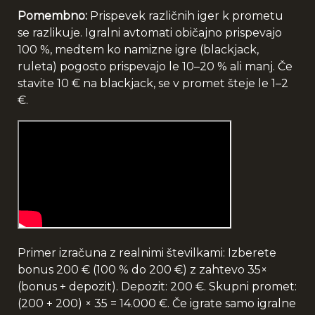
Pomembno:
Prispevek različnih iger k prometu
se razlikuje. Igralni avtomati običajno prispevajo
100 %, medtem ko namizne igre (blackjack,
ruleta) pogosto prispevajo le 10–20 % ali manj. Če
stavite 10 € na blackjack, se v promet šteje le 1–2
€.
Primer izračuna z realnimi številkami: Izberete
bonus 200 € (100 % do 200 €) z zahtevo 35×
(bonus + depozit). Depozit: 200 €. Skupni promet:
(200 + 200) × 35 = 14.000 €. Če igrate samo igralne