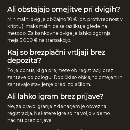
Ali obstajajo omejitve pri dvigih?
Minimalni dvig je običajno 10 € (oz. protivrednost v
kriptu), maksimalni pa se razlikuje glede na
metodo. Za bankovne dvige je lahko zgornja
meja 5.000 € na transakcijo.
Kaj so brezplačni vrtljaji brez
depozita?
To je bonus, ki ga prejmete ob registraciji brez
zahteve po pologu. Dobički so običajno omejeni in
zahtevajo stavljenje pred izplačilom.
Ali lahko igram brez prijave?
Ne, za pravo igranje z denarjem je obvezna
registracija. Nekatere igre so na voljo v demo
načinu brez prijave.