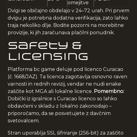
omejitve
Dvigi se običajno obdelajo v 24–72 urah. Pri prvem
dvigu je potrebna dodatna verifikacija, zato lahko
traja nekoliko dlje. Bodite pozorni na morebitne
provizije, ki jih zaračunava plačilni ponudnik.
Safety &
Licensing
Platforma bc game deluje pod licenco Curacao
(č. 1668/JAZ). Ta licenca zagotavlja osnovno raven
varnosti in rednih revizij, vendar ne nudi enake
zaščite kot MGA ali lokalne licence.
Pomembno:
Dobički iz igralnice s Curacao licenco so lahko
obdavčeni v skladu z lokalno zakonodajo –
priporočamo, da se posvetujete z davčnim
svetovalcem.
Stran uporablja SSL šifriranje (256-bit) za zaščito