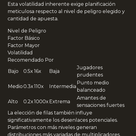
Esta volatilidad inherente exige planificación
meticulosa respecto al nivel de peligro elegido y
cantidad de apuesta.
Nivel de Peligro
Factor Básico
Factor Mayor
Volatilidad
Recomendado Por
Jugadores
Bajo
0.5x
16x
Baja
prudentes
Punto medio
Medio
0.3x
110x
Intermedia
balanceado
Amantes de
Alto
0.2x
1000x
Extrema
sensaciones fuertes
La elección de filas también influye
significativamente los desenlaces potenciales.
Parámetros con más niveles generan
distribuciones más variadas de multiplicadores,