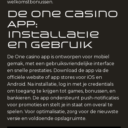
welkomstbonussen.
De One Casino
App:
Installatie
en Gebruik
De One casino app is ontworpen voor mobiel
gemak, met een gebruiksvriendelijke interface
en snelle prestaties. Download de app via de
officiële website of app stores voor iOS en
Android. Na installatie, log in met je credentials
om toegang te krijgen tot games, bonussen, en
bankieren. De app ondersteunt push-notificaties
voor promoties en stelt je in staat om overal te
spelen. Voor optimalisatie, zorg voor de nieuwste
versie en voldoende opslagruimte.