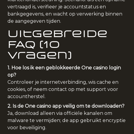
vertraagd is, verifieer je accountstatus en
bankgegevens, en wacht op verwerking binnen
de aangegeven tijden.
Uitgebreide
FAQ (10
Vragen)
1. Hoe los ik een geblokkeerde One casino login
op?
Controleer je internetverbinding, wis cache en
cookies, of neem contact op met support voor
accountherstel.
2. Is de One casino app veilig om te downloaden?
Ja, download alleen via officiële kanalen om
malware te vermijden; de app gebruikt encryptie
voor beveiliging.