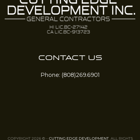
CONTACT US
Phone:
(808)269.6901
COPYRIGHT 2026 © -
CUTTING EDGE DEVELOPMENT
. ALL RIGHTS