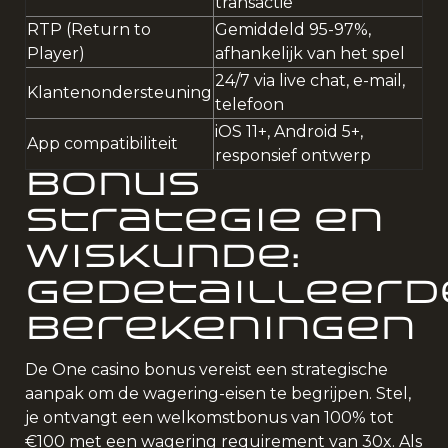
transactie
RTP (Return to
Gemiddeld 95-97%,
Player)
afhankelijk van het spel
24/7 via live chat, e-mail,
Klantenondersteuning
telefoon
iOS 11+, Android 5+,
App compatibiliteit
responsief ontwerp
Bonus
Strategie en
Wiskunde:
Gedetailleerd
Berekeningen
De One casino bonus vereist een strategische
aanpak om de wagering-eisen te begrijpen. Stel,
je ontvangt een welkomstbonus van 100% tot
€100 met een wagering requirement van 30x. Als