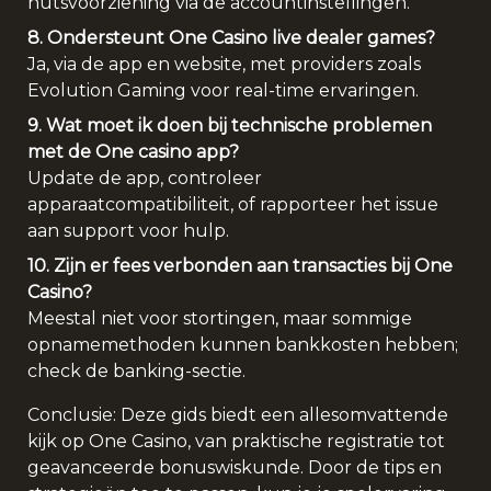
nutsvoorziening via de accountinstellingen.
8. Ondersteunt One Casino live dealer games?
Ja, via de app en website, met providers zoals
Evolution Gaming voor real-time ervaringen.
9. Wat moet ik doen bij technische problemen
met de One casino app?
Update de app, controleer
apparaatcompatibiliteit, of rapporteer het issue
aan support voor hulp.
10. Zijn er fees verbonden aan transacties bij One
Casino?
Meestal niet voor stortingen, maar sommige
opnamemethoden kunnen bankkosten hebben;
check de banking-sectie.
Conclusie: Deze gids biedt een allesomvattende
kijk op One Casino, van praktische registratie tot
geavanceerde bonuswiskunde. Door de tips en