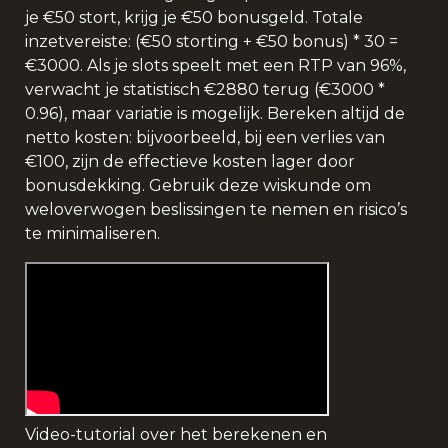
je €50 stort, krijg je €50 bonusgeld. Totale
inzetvereiste: (€50 storting + €50 bonus) * 30 =
€3000. Als je slots speelt met een RTP van 96%,
verwacht je statistisch €2880 terug (€3000 *
0.96), maar variatie is mogelijk. Bereken altijd de
netto kosten: bijvoorbeeld, bij een verlies van
€100, zijn de effectieve kosten lager door
bonusdekking. Gebruik deze wiskunde om
weloverwogen beslissingen te nemen en risico’s
te minimaliseren.
Video-tutorial over het berekenen en