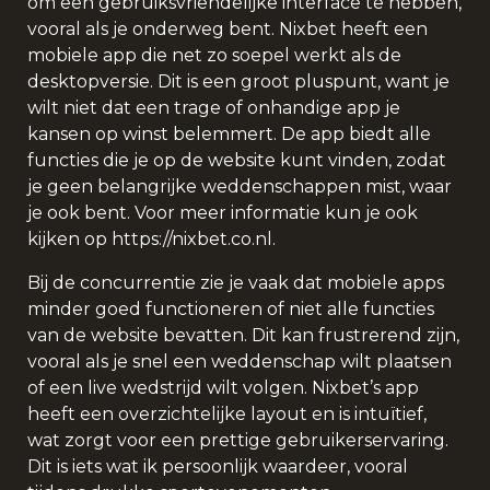
om een gebruiksvriendelijke interface te hebben,
vooral als je onderweg bent. Nixbet heeft een
mobiele app die net zo soepel werkt als de
desktopversie. Dit is een groot pluspunt, want je
wilt niet dat een trage of onhandige app je
kansen op winst belemmert. De app biedt alle
functies die je op de website kunt vinden, zodat
je geen belangrijke weddenschappen mist, waar
je ook bent. Voor meer informatie kun je ook
kijken op
https://nixbet.co.nl
.
Bij de concurrentie zie je vaak dat mobiele apps
minder goed functioneren of niet alle functies
van de website bevatten. Dit kan frustrerend zijn,
vooral als je snel een weddenschap wilt plaatsen
of een live wedstrijd wilt volgen. Nixbet’s app
heeft een overzichtelijke layout en is intuïtief,
wat zorgt voor een prettige gebruikerservaring.
Dit is iets wat ik persoonlijk waardeer, vooral