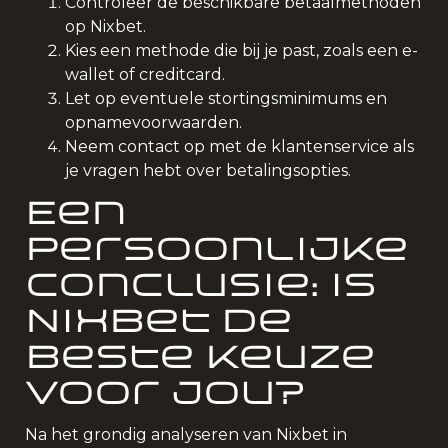
Controleer de beschikbare betaalmethoden
op Nixbet.
Kies een methode die bij je past, zoals een e-
wallet of creditcard.
Let op eventuele stortingsminimums en
opnamevoorwaarden.
Neem contact op met de klantenservice als
je vragen hebt over betalingsopties.
Een
persoonlijke
conclusie: Is
Nixbet de
beste keuze
voor jou?
Na het grondig analyseren van Nixbet in