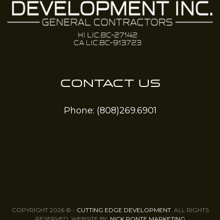
CONTACT US
Phone:
(808)269.6901
COPYRIGHT 2026 © -
CUTTING EDGE DEVELOPMENT
. ALL RIGHTS
RESERVED. WEBSITE BY:
NICK PONTE MARKETING