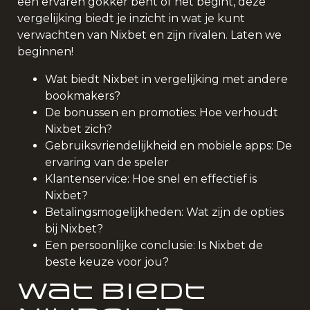
een ervaren gokker bent of net begint, deze
vergelijking biedt je inzicht in wat je kunt
verwachten van Nixbet en zijn rivalen. Laten we
beginnen!
Wat biedt Nixbet in vergelijking met andere
bookmakers?
De bonussen en promoties: Hoe verhoudt
Nixbet zich?
Gebruiksvriendelijkheid en mobiele apps: De
ervaring van de speler
Klantenservice: Hoe snel en effectief is
Nixbet?
Betalingsmogelijkheden: Wat zijn de opties
bij Nixbet?
Een persoonlijke conclusie: Is Nixbet de
beste keuze voor jou?
Wat biedt