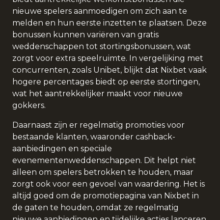
nieuwe spelers aanmoedigen om zich aan te
melden en hun eerste inzetten te plaatsen. Deze
bonussen kunnen variëren van gratis
weddenschappen tot stortingsbonussen, wat
zorgt voor extra speelruimte. In vergelijking met
concurrenten, zoals Unibet, blijkt dat Nixbet vaak
hogere percentages biedt op eerste stortingen,
wat het aantrekkelijker maakt voor nieuwe
gokkers.
Daarnaast zijn er regelmatig promoties voor
bestaande klanten, waaronder cashback-
aanbiedingen en speciale
evenementenweddenschappen. Dit helpt niet
alleen om spelers betrokken te houden, maar
zorgt ook voor een gevoel van waardering. Het is
altijd goed om de promotiepagina van Nixbet in
de gaten te houden, omdat ze regelmatig
nieuwe aanbiedingen en tijdelijke acties lanceren