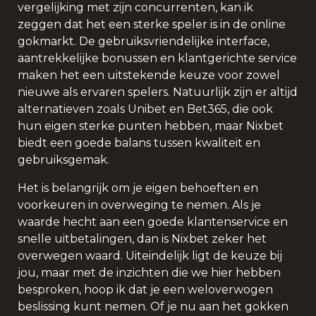
vergelijking met zijn concurrenten, kan ik
zeggen dat het een sterke speler is in de online
gokmarkt. De gebruiksvriendelijke interface,
aantrekkelijke bonussen en klantgerichte service
maken het een uitstekende keuze voor zowel
nieuwe als ervaren spelers. Natuurlijk zijn er altijd
alternatieven zoals Unibet en Bet365, die ook
hun eigen sterke punten hebben, maar Nixbet
biedt een goede balans tussen kwaliteit en
gebruiksgemak.
Het is belangrijk om je eigen behoeften en
voorkeuren in overweging te nemen. Als je
waarde hecht aan een goede klantenservice en
snelle uitbetalingen, dan is Nixbet zeker het
overwegen waard. Uiteindelijk ligt de keuze bij
jou, maar met de inzichten die we hier hebben
besproken, hoop ik dat je een weloverwogen
beslissing kunt nemen. Of je nu aan het gokken