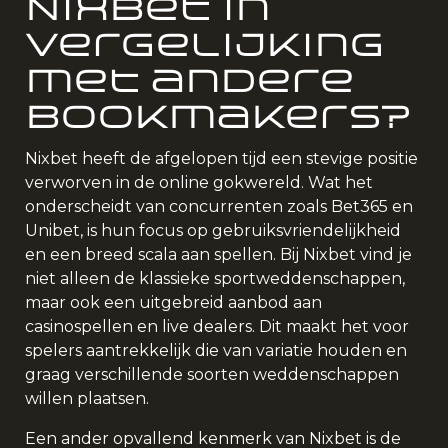
Nixbet in
vergelijking
met andere
bookmakers?
Nixbet heeft de afgelopen tijd een stevige positie
verworven in de online gokwereld. Wat het
onderscheidt van concurrenten zoals Bet365 en
Unibet, is hun focus op gebruiksvriendelijkheid
en een breed scala aan spellen. Bij Nixbet vind je
niet alleen de klassieke sportweddenschappen,
maar ook een uitgebreid aanbod aan
casinospellen en live dealers. Dit maakt het voor
spelers aantrekkelijk die van variatie houden en
graag verschillende soorten weddenschappen
willen plaatsen.
Een ander opvallend kenmerk van Nixbet is de