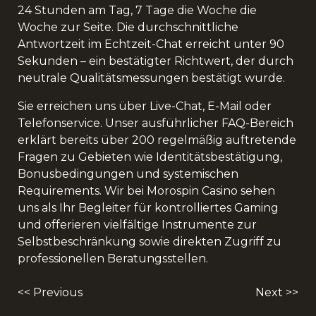
24 Stunden am Tag, 7 Tage die Woche die
Woche zur Seite. Die durchschnittliche
Antwortzeit im Echtzeit-Chat erreicht unter 90
Sekunden – ein bestätigter Richtwert, der durch
neutrale Qualitätsmessungen bestätigt wurde.
Sie erreichen uns über Live-Chat, E-Mail oder
Telefonservice. Unser ausführlicher FAQ-Bereich
erklärt bereits über 200 regelmäßig auftretende
Fragen zu Gebieten wie Identitätsbestätigung,
Bonusbedingungen und systemischen
Requirements. Wir bei Morospin Casino sehen
uns als Ihr Begleiter für kontrolliertes Gaming
und offerieren vielfältige Instrumente zur
Selbstbeschränkung sowie direkten Zugriff zu
professionellen Beratungsstellen.
<< Previous
Next >>
Post