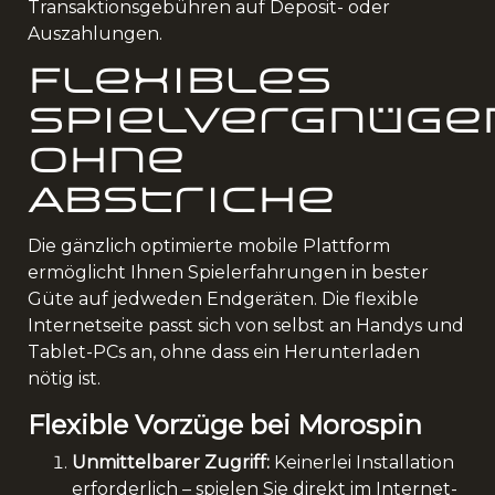
Transaktionsgebühren auf Deposit- oder
Auszahlungen.
Flexibles
Spielvergnüge
ohne
Abstriche
Die gänzlich optimierte mobile Plattform
ermöglicht Ihnen Spielerfahrungen in bester
Güte auf jedweden Endgeräten. Die flexible
Internetseite passt sich von selbst an Handys und
Tablet-PCs an, ohne dass ein Herunterladen
nötig ist.
Flexible Vorzüge bei Morospin
Unmittelbarer Zugriff:
Keinerlei Installation
erforderlich – spielen Sie direkt im Internet-