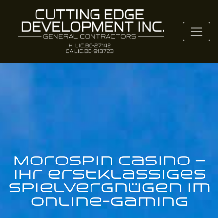
Skip
to
content
Morospin Casino –
Ihr erstklassiges
Spielvergnügen im
Online-Gaming