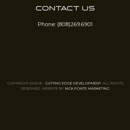
CONTACT US
Phone:
(808)269.6901
COPYRIGHT 2026 © -
CUTTING EDGE DEVELOPMENT
. ALL RIGHTS
RESERVED. WEBSITE BY:
NICK PONTE MARKETING