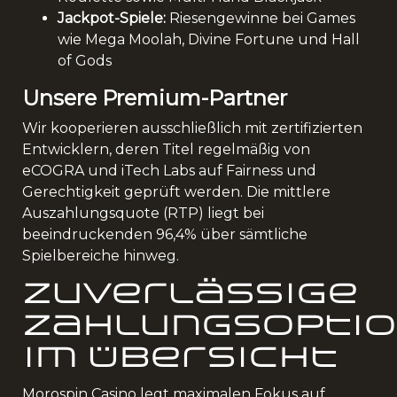
Jackpot-Spiele:
Riesengewinne bei Games
wie Mega Moolah, Divine Fortune und Hall
of Gods
Unsere Premium-Partner
Wir kooperieren ausschließlich mit zertifizierten
Entwicklern, deren Titel regelmäßig von
eCOGRA und iTech Labs auf Fairness und
Gerechtigkeit geprüft werden. Die mittlere
Auszahlungsquote (RTP) liegt bei
beeindruckenden 96,4% über sämtliche
Spielbereiche hinweg.
Zuverlässige
Zahlungsopti
im Übersicht
Morospin Casino legt maximalen Fokus auf