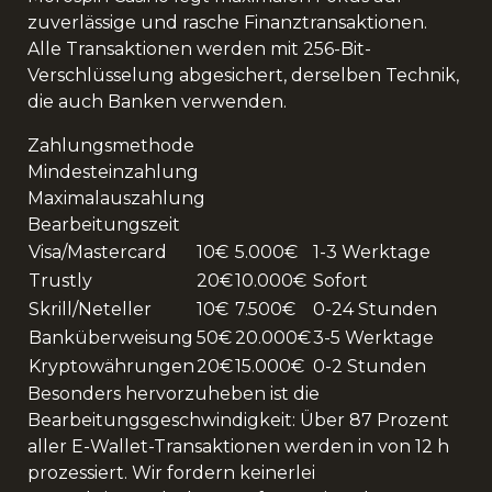
zuverlässige und rasche Finanztransaktionen.
Alle Transaktionen werden mit 256-Bit-
Verschlüsselung abgesichert, derselben Technik,
die auch Banken verwenden.
Zahlungsmethode
Mindesteinzahlung
Maximalauszahlung
Bearbeitungszeit
Visa/Mastercard
10€
5.000€
1-3 Werktage
Trustly
20€
10.000€
Sofort
Skrill/Neteller
10€
7.500€
0-24 Stunden
Banküberweisung
50€
20.000€
3-5 Werktage
Kryptowährungen
20€
15.000€
0-2 Stunden
Besonders hervorzuheben ist die
Bearbeitungsgeschwindigkeit: Über 87 Prozent
aller E-Wallet-Transaktionen werden in von 12 h
prozessiert. Wir fordern keinerlei