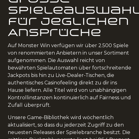
Große
Spieleauswah
für jeglichen
Ansprüche
Auf Monster Win verfügen wir über 2.500 Spiele
von renommierten Anbietern in unser Sortiment
aufgenommen. Die Auswahl reicht von
bewährten Spielautomaten über fortschreitende
Jackpots bis hin zu Live-Dealer-Tischen, die
authentisches Casinofeeling direkt zu dir ins
Hause liefern. Alle Titel wird von unabhängigen
Kontrollinstanzen kontinuierlich auf Fairness und
Zufall überprüft.
Unsere Game-Bibliothek wird wöchentlich
aktualisiert, so dass du jederzeit Zugriff zu den
neuesten Releases der Spielebranche besitzt. Die