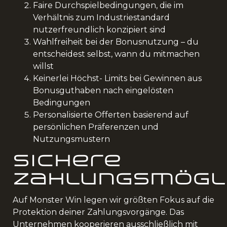
Faire Durchspielbedingungen, die im
Verhältnis zum Industriestandard
nutzerfreundlich konzipiert sind
Wahlfreiheit bei der Bonusnutzung – du
entscheidest selbst, wann du mitmachen
willst
Keinerlei Höchst- Limits bei Gewinnen aus
Bonusguthaben nach eingelösten
Bedingungen
Personalisierte Offerten basierend auf
persönlichen Präferenzen und
Nutzungsmustern
Sichere
Zahlungsmögl
Auf Monster Win legen wir größten Fokus auf die
Protektion deiner Zahlungsvorgänge. Das
Unternehmen kooperieren ausschließlich mit