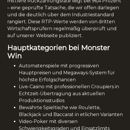
mittlere Rückzahlungsrate liegt bei 96,4 Prozent
– eine geprüfte Tatsache, die wir offen darlegen
und die deutlich über dem Industriestandard
rangiert. Diese RTP-Werte werden von dritten
Wirtschaftsprüfern regelmäßig überprüft und
auf unserer Webseite publiziert.
Hauptkategorien bei Monster
Win
Automatenspiele mit progressiven
Hauptpreisen und Megaways-System für
höchste Erfolgschancen
Live-Casino mit professionellen Croupiers in
Echtzeit-Übertragung aus aktuellen
Produktionsstudios
Bewährte Spieltische wie Roulette,
Blackjack und Baccarat in etlichen Varianten
Video-Poker mit diversen
Schwierigkeitsgraden und Einsatzlimits