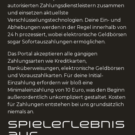
autorisierten Zahlungsdienstleistern zusammen
und einsetzen aktuellste
Verschlüsselungstechnologien. Deine Ein- und
Abhebungen werden in der Regel innerhalb von
24 h prozessiert, wobei elektronische Geldbörsen
sogar Sofortauszahlungen ermöglichen.
Das Portal akzeptieren alle gängigen
Zahlungsarten wie Kreditkarten,
Banküberweisungen, elektronische Geldbörsen
und Vorauszahlkarten. Für deine Initial-
Einzahlung erfordern wir bloß eine
Minimaleinzahlung von 10 Euro, was den Beginn
außerordentlich unkompliziert gestaltet. Kosten
für Zahlungen entstehen bei uns grundsätzlich
niemals an.
Spielerlebnis