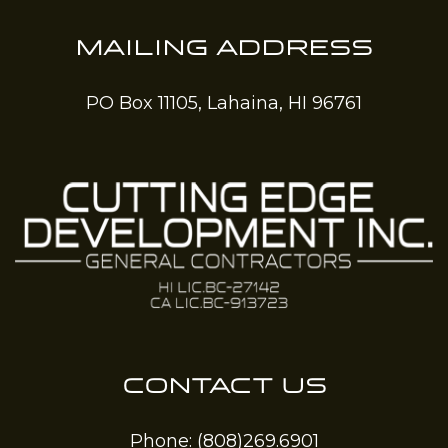
MAILING ADDRESS
PO Box 11105, Lahaina, HI 96761
CONTACT US
Phone:
(808)269.6901