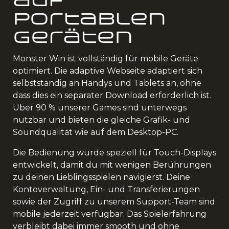
auf
portablen
Geräten
Monster Win ist vollständig für mobile Geräte
optimiert. Die adaptive Webseite adaptiert sich
selbstständig an Handys und Tablets an, ohne
dass dies ein separater Download erforderlich ist.
Über 90 % unserer Games sind unterwegs
nutzbar und bieten die gleiche Grafik- und
Soundqualität wie auf dem Desktop-PC.
Die Bedienung wurde speziell für Touch-Displays
entwickelt, damit du mit wenigen Berührungen
zu deinen Lieblingsspielen navigierst. Deine
Kontoverwaltung, Ein- und Transferierungen
sowie der Zugriff zu unserem Support-Team sind
mobile jederzeit verfügbar. Das Spielerfahrung
verbleibt dabei immer smooth und ohne