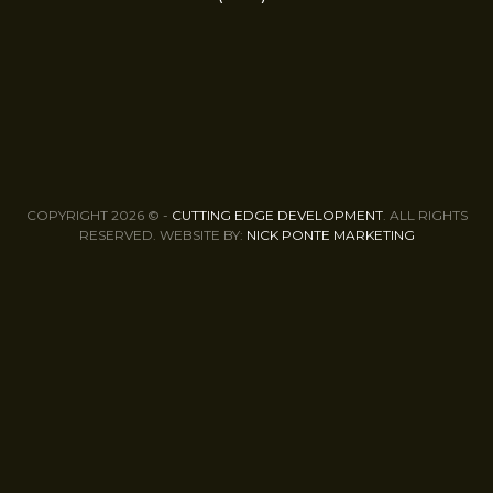
COPYRIGHT 2026 © -
CUTTING EDGE DEVELOPMENT
. ALL RIGHTS
RESERVED. WEBSITE BY:
NICK PONTE MARKETING