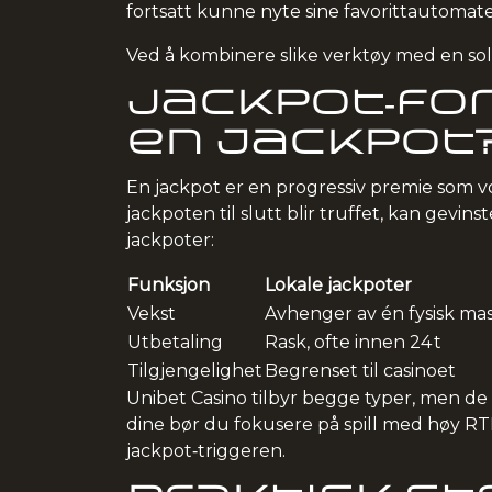
fortsatt kunne nyte sine favorittautomate
Ved å kombinere slike verktøy med en soli
Jackpot‑for
en jackpot
En jackpot er en progressiv premie som vo
jackpoten til slutt blir truffet, kan gevin
jackpoter:
Funksjon
Lokale jackpoter
Vekst
Avhenger av én fysisk ma
Utbetaling
Rask, ofte innen 24 t
Tilgjengelighet
Begrenset til casinoet
Unibet Casino tilbyr begge typer, men de 
dine bør du fokusere på spill med høy RTP 
jackpot‑triggeren.