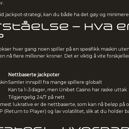
r.
d jackpot‑strategi, kan du både ha det gøy og minimere 
ståelse – Hva e
?
kser hver gang noen spiller på en spesifikk maskin uten
sten nå flere millioner kroner. Det er viktig å vite forskj
Nettbaserte jackpoter
skin
Samler innspill fra mange spillere globalt
Kan ta 1–3 dager, men Unibet Casino har raske uttak
Tilgjengelig 24/7 på nett
mest lukrative er de nettbaserte, som kan nå beløp på ov
(Return to Player) og lav volatilitet, slik at du holder