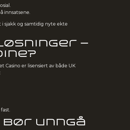
sial.
på innsatsene.
 i sjakk og samtidig nyte ekte
løsninger –
dine?
t Casino er lisensiert av både UK
:
fast.
u bør unngå