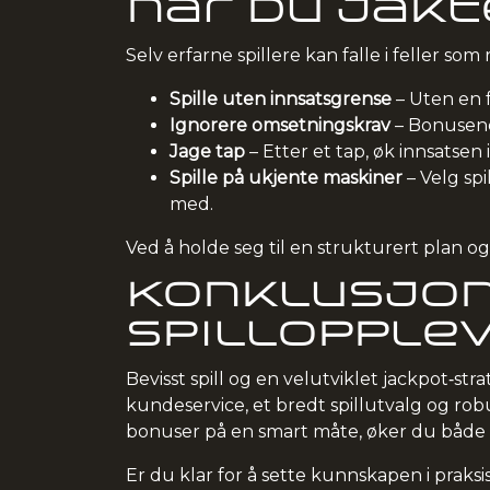
når du jakt
Selv erfarne spillere kan falle i feller som
Spille uten innsatsgrense
– Uten en 
Ignorere omsetningskrav
– Bonusene 
Jage tap
– Etter et tap, øk innsatsen 
Spille på ukjente maskiner
– Velg sp
med.
Ved å holde seg til en strukturert plan og
Konklusjon 
spillopplev
Bevisst spill og en velutviklet jackpot‑str
kundeservice, et bredt spillutvalg og rob
bonuser på en smart måte, øker du både sj
Er du klar for å sette kunnskapen i praks