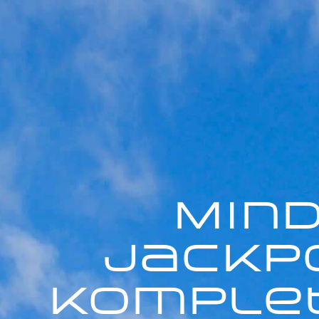
Skip
to
content
Mind
Jackpo
komplet