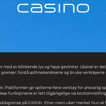
Casino
evet med av blinkende lys og høye gevinster. Likevel er de
ne grenser, forstå spillmekanikkene og bruke verktøyene 
tet. Plattformen gir spillerne flere verktøy for ansvarlig
Disse funksjonene er lett tilgjengelige via kontoinnstilli
uddsgrense på 5 000 kr. Etter noen uker merket hun at 