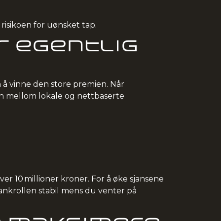
risikoen for uønsket tap.
r egentlig
 å vinne den store premien. Når
ellen mellom lokale og nettbaserte
er 10 millioner kroner. For å øke sjansene
 bankrollen stabil mens du venter på