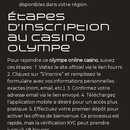
disponibles dans votre région.
Étapes
d’Inscription
au Casino
Olympe
Pour rejoindre ce
olympe online casino
, suivez
ces étapes : 1. Visitez le site officiel via le lien fourni.
2. Cliquez sur “S’inscrire” et remplissez le
formulaire avec vos informations personnelles
exactes (nom, email, etc.). 3. Confirmez votre
adresse email via le lien envoyé. 4. Téléchargez
l’application mobile si désiré pour un accès plus
pratique. 5. Effectuez votre premier dépôt pour
activer les offres de bienvenue. Ce processus est
rapide, mais la vérification KYC peut prendre
jusqu’à 48 heures.