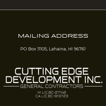
navigation
MAILING ADDRESS
PO Box 11105, Lahaina, HI 96761