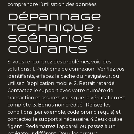
comprendre l’utilisation des données.
Dépannage
Technique :
Scénarios
Courants
Si vous rencontrez des problèmes, voici des
solutions : 1. Problème de connexion : Vérifiez vos
identifiants, effacez le cache du navigateur, ou
utilisez l’application mobile. 2. Retrait retardé :
Contactez le support avec votre numéro de
transaction et assurez-vous que la vérification est
complète. 3. Bonus non crédité : Relisez les
conditions (par exemple, code promo requis) et
contactez le support si nécessaire. 4. Jeux qui se
figent : Redémarrez l’appareil ou passez à un
navigateur différent. Pour les erreurs