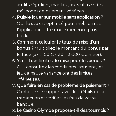
audits réguliers, mais toujours utilisez des
méthodes de paiement vérifiées.
Puis-je jouer sur mobile sans application ?
Oui, le site est optimisé pour mobile, mais
l’application offre une expérience plus
fluide.
Comment calculer le taux de mise d’un
bonus ?
Multipliez le montant du bonus par
le taux (ex. : 100 € × 30 = 3 000 € à miser).
Y a-t-il des limites de mise pour les bonus ?
Oui, consultez les conditions ; souvent, les
jeux à haute variance ont des limites
inférieures.
Que faire en cas de problème de paiement ?
Contactez le support avec les détails de la
transaction et vérifiez les frais de votre
banque.
Le Casino Olympe propose-t-il des tournois ?