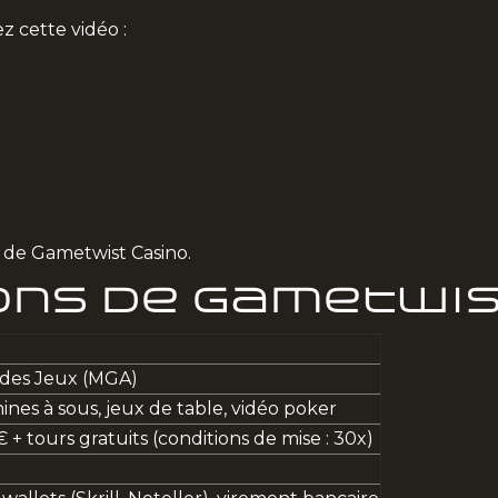
 cette vidéo :
s de Gametwist Casino.
ons de Gametwis
 des Jeux (MGA)
nes à sous, jeux de table, vidéo poker
+ tours gratuits (conditions de mise : 30x)