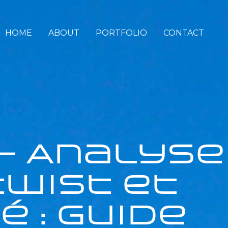
HOME
ABOUT
PORTFOLIO
CONTACT
– Analyse
wist et
 : Guide