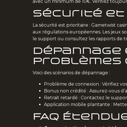
avec un minimum de 10€. Vérifiez toujours l
Sécurité et
La sécurité est prioritaire : Gametwist ca
aux régulations européennes. Les jeux so
le support ou consultez les rapports de t
Dépannage 
Problèmes 
Voici des scénarios de dépannage :
Problème de connexion : Vérifiez vos i
Bonus non crédité : Assurez-vous d’av
Retrait retardé : Contactez le suppor
Application mobile plantante : Mettez 
FAQ Étendu