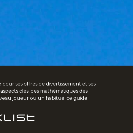
 pour ses offres de divertissement et ses
 aspects clés, des mathématiques des
veau joueur ou un habitué, ce guide
list