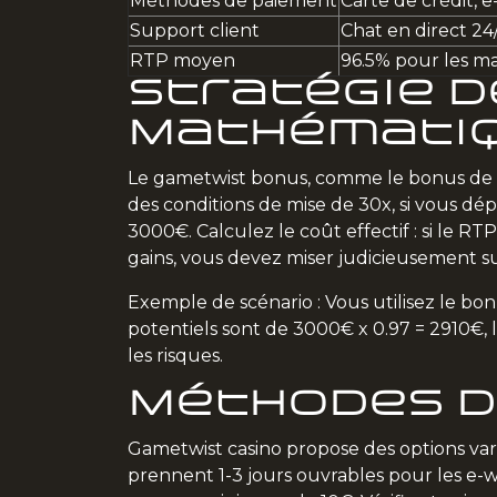
Méthodes de paiement
Carte de crédit, e
Support client
Chat en direct 24
RTP moyen
96.5% pour les ma
Stratégie d
Mathémati
Le gametwist bonus, comme le bonus de b
des conditions de mise de 30x, si vous dé
3000€. Calculez le coût effectif : si le RT
gains, vous devez miser judicieusement s
Exemple de scénario : Vous utilisez le b
potentiels sont de 3000€ x 0.97 = 2910€, 
les risques.
Méthodes d
Gametwist casino propose des options varié
prennent 1-3 jours ouvrables pour les e-wa