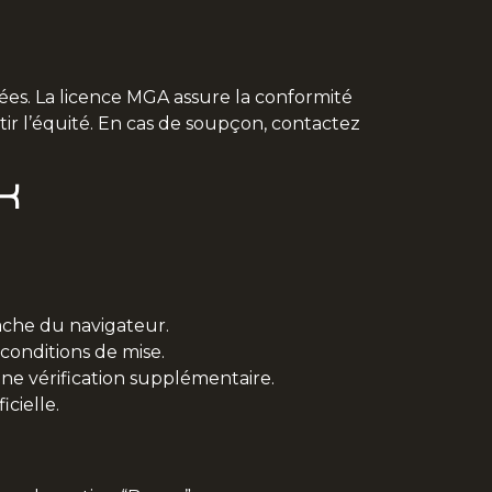
nnées. La licence MGA assure la conformité
r l’équité. En cas de soupçon, contactez
x
cache du navigateur.
conditions de mise.
 une vérification supplémentaire.
icielle.