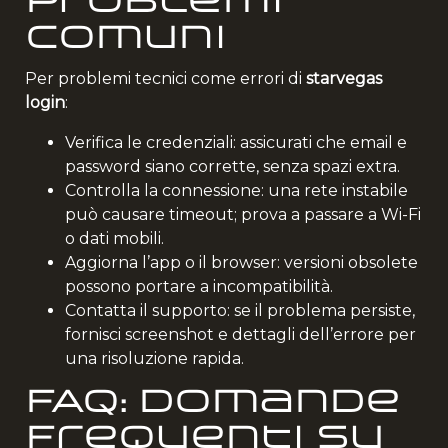
Problemi
Comuni
Per problemi tecnici come errori di
starvegas
login
:
Verifica le credenziali: assicurati che email e
password siano corrette, senza spazi extra.
Controlla la connessione: una rete instabile
può causare timeout; prova a passare a Wi-Fi
o dati mobili.
Aggiorna l’app o il browser: versioni obsolete
possono portare a incompatibilità.
Contatta il supporto: se il problema persiste,
fornisci screenshot e dettagli dell’errore per
una risoluzione rapida.
FAQ: Domande
Frequenti su