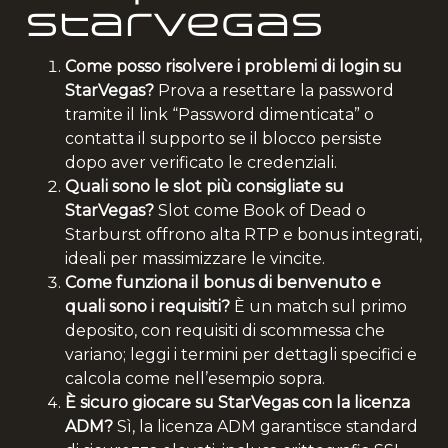
StarVegas
Come posso risolvere i problemi di login su
StarVegas?
Prova a resettare la password
tramite il link “Password dimenticata” o
contatta il supporto se il blocco persiste
dopo aver verificato le credenziali.
Quali sono le slot più consigliate su
StarVegas?
Slot come Book of Dead o
Starburst offrono alta RTP e bonus integrati,
ideali per massimizzare le vincite.
Come funziona il bonus di benvenuto e
quali sono i requisiti?
È un match sul primo
deposito, con requisiti di scommessa che
variano; leggi i termini per dettagli specifici e
calcola come nell’esempio sopra.
È sicuro giocare su StarVegas con la licenza
ADM?
Sì, la licenza ADM garantisce standard