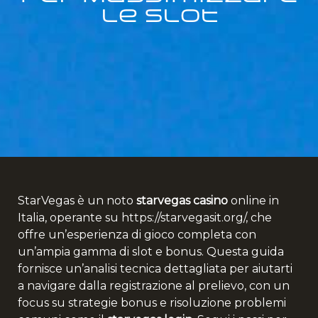
le Slot
StarVegas è un noto
starvegas casino
online in
Italia, operante su
https://starvegasit.org/
, che
offre un’esperienza di gioco completa con
un’ampia gamma di slot e bonus. Questa guida
fornisce un’analisi tecnica dettagliata per aiutarti
a navigare dalla registrazione al prelievo, con un
focus su strategie bonus e risoluzione problemi