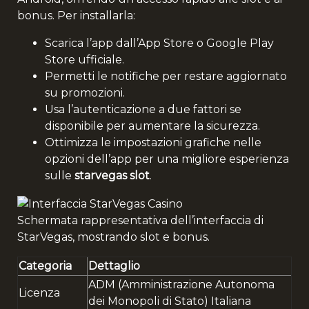
bonus. Per installarla:
Scarica l’app dall’App Store o Google Play
Store ufficiale.
Permetti le notifiche per restare aggiornato
su promozioni.
Usa l’autenticazione a due fattori se
disponibile per aumentare la sicurezza.
Ottimizza le impostazioni grafiche nelle
opzioni dell’app per una migliore esperienza
sulle
starvegas slot
.
Schermata rappresentativa dell’interfaccia di
StarVegas, mostrando slot e bonus.
Categoria
Dettaglio
ADM (Amministrazione Autonoma
Licenza
dei Monopoli di Stato) Italiana