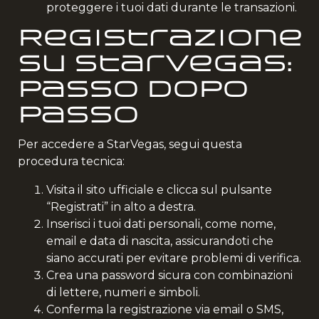
proteggere i tuoi dati durante le transazioni.
Registrazione
su StarVegas:
Passo dopo
Passo
Per accedere a StarVegas, segui questa
procedura tecnica:
Visita il sito ufficiale e clicca sul pulsante
“Registrati” in alto a destra.
Inserisci i tuoi dati personali, come nome,
email e data di nascita, assicurandoti che
siano accurati per evitare problemi di verifica.
Crea una password sicura con combinazioni
di lettere, numeri e simboli.
Conferma la registrazione via email o SMS,