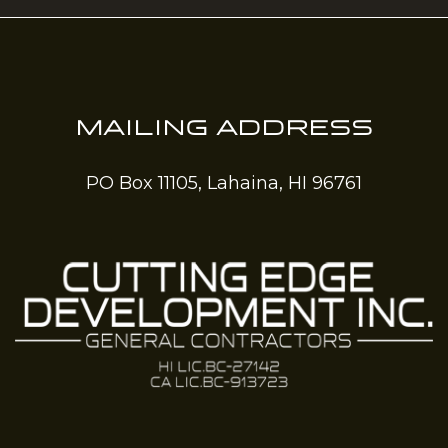
MAILING ADDRESS
PO Box 11105, Lahaina, HI 96761