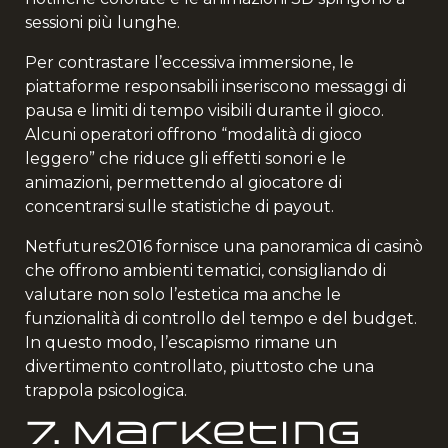
sessioni più lunghe.
Per contrastare l’eccessiva immersione, le
piattaforme responsabili inseriscono messaggi di
pausa e limiti di tempo visibili durante il gioco.
Alcuni operatori offrono “modalità di gioco
leggero” che riduce gli effetti sonori e le
animazioni, permettendo al giocatore di
concentrarsi sulle statistiche di payout.
Netfutures2016 fornisce una panoramica di casinò
che offrono ambienti tematici, consigliando di
valutare non solo l’estetica ma anche le
funzionalità di controllo del tempo e del budget.
In questo modo, l’escapismo rimane un
divertimento controllato, piuttosto che una
trappola psicologica.
7. Marketing