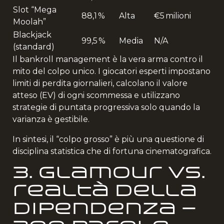
Slot “Mega
88,1 %
Alta
€5 milioni
Moolah”
Blackjack
99,5 %
Media
N/A
(standard)
Il bankroll management è la vera arma contro il
mito del colpo unico. I giocatori esperti impostano
limiti di perdita giornalieri, calcolano il valore
atteso (EV) di ogni scommessa e utilizzano
strategie di puntata progressiva solo quando la
varianza è gestibile.
In sintesi, il “colpo grosso” è più una questione di
disciplina statistica che di fortuna cinematografica.
3. Glamour vs.
realtà della
dipendenza –