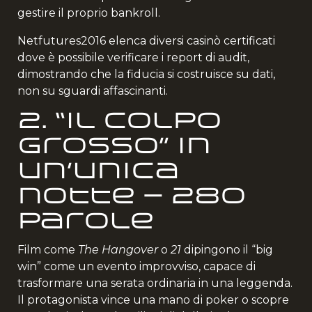
gestire il proprio bankroll.
Netfutures2016 elenca diversi casinò certificati
dove è possibile verificare i report di audit,
dimostrando che la fiducia si costruisce su dati,
non su sguardi affascinanti.
2. “Il colpo
grosso” in
un’unica
notte – 280
parole
Film come
The Hangover
o
21
dipingono il “big
win” come un evento improvviso, capace di
trasformare una serata ordinaria in una leggenda.
Il protagonista vince una mano di poker o scopre