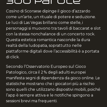
300 parole
Casino
di Scorsese dipinge il gioco d’azzardo
come un’arte, un rituale di potere e seduzione.
Le luci di Las Vegas brillano come stelle, i
personaggi si muovono tra tavoli di baccarat e slot
con la stessa nonchalance di un concerto rock.
Questa estetica romantica nasconde la dura
realtà della ludopatia, soprattutto nelle
piattaforme digitali dove l’accessibilità è a portata
di click.
Secondo l’Osservatorio Europeo sul Gioco
Patologico, circa il 2 % degli adulti europei
manifesta segni di dipendenza da gioco online. Le
statistiche mostrano che i giocatori più a rischio
sono quelli che utilizzano dispositivi mobili, poiché
l’app è sempre attiva e le notifiche spingono a
sessioni brevi ma frequenti.