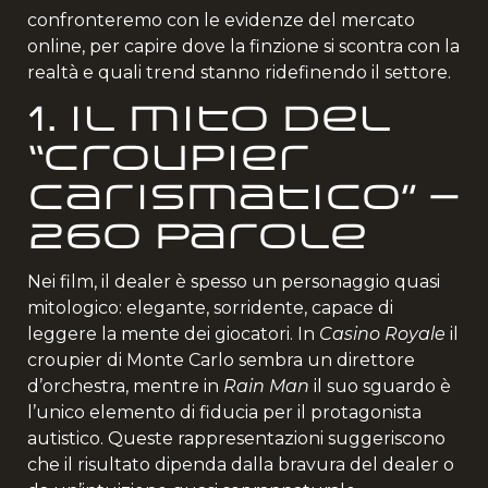
confronteremo con le evidenze del mercato
online, per capire dove la finzione si scontra con la
realtà e quali trend stanno ridefinendo il settore.
1. Il mito del
“croupier
carismatico” –
260 parole
Nei film, il dealer è spesso un personaggio quasi
mitologico: elegante, sorridente, capace di
leggere la mente dei giocatori. In
Casino Royale
il
croupier di Monte Carlo sembra un direttore
d’orchestra, mentre in
Rain Man
il suo sguardo è
l’unico elemento di fiducia per il protagonista
autistico. Queste rappresentazioni suggeriscono
che il risultato dipenda dalla bravura del dealer o