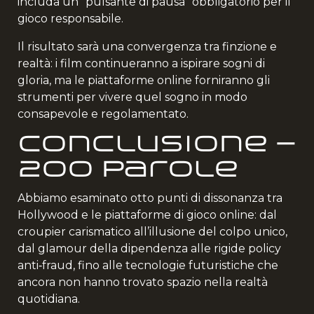
includa un “pulsante di pausa” obbligatorio per il
gioco responsabile.
Il risultato sarà una convergenza tra finzione e
realtà: i film continueranno a ispirare sogni di
gloria, ma le piattaforme online forniranno gli
strumenti per vivere quel sogno in modo
consapevole e regolamentato.
Conclusione –
200 parole
Abbiamo esaminato otto punti di dissonanza tra
Hollywood e le piattaforme di gioco online: dal
croupier carismatico all’illusione del colpo unico,
dal glamour della dipendenza alle rigide policy
anti‑fraud, fino alle tecnologie futuristiche che
ancora non hanno trovato spazio nella realtà
quotidiana.