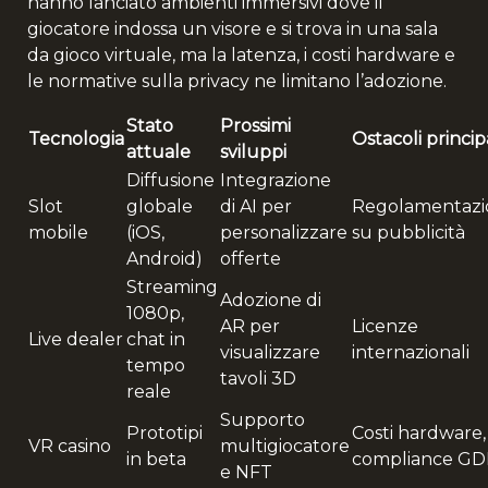
hanno lanciato ambienti immersivi dove il
giocatore indossa un visore e si trova in una sala
da gioco virtuale, ma la latenza, i costi hardware e
le normative sulla privacy ne limitano l’adozione.
Stato
Prossimi
Tecnologia
Ostacoli princip
attuale
sviluppi
Diffusione
Integrazione
Slot
globale
di AI per
Regolamentazi
mobile
(iOS,
personalizzare
su pubblicità
Android)
offerte
Streaming
Adozione di
1080p,
AR per
Licenze
Live dealer
chat in
visualizzare
internazionali
tempo
tavoli 3D
reale
Supporto
Prototipi
Costi hardware,
VR casino
multigiocatore
in beta
compliance G
e NFT