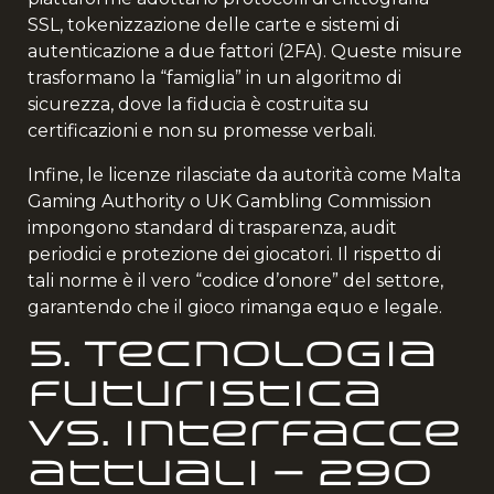
SSL, tokenizzazione delle carte e sistemi di
autenticazione a due fattori (2FA). Queste misure
trasformano la “famiglia” in un algoritmo di
sicurezza, dove la fiducia è costruita su
certificazioni e non su promesse verbali.
Infine, le licenze rilasciate da autorità come Malta
Gaming Authority o UK Gambling Commission
impongono standard di trasparenza, audit
periodici e protezione dei giocatori. Il rispetto di
tali norme è il vero “codice d’onore” del settore,
garantendo che il gioco rimanga equo e legale.
5. Tecnologia
futuristica
vs. interfacce
attuali – 290