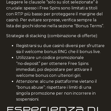
Leggere le clausole “solo su slot selezionate” è
cruciale: spesso i Free Spins sono limitati a titoli
con RTP più basso per proteggere il margine del
casinò. Per evitare sorprese, verifica sempre la
lista dei giochi idonei nella sezione “Bonus Terms”.
Strategie di stacking (combinazione di offerte):
Registrarsi su due casinò diversi per sfruttare
sia il welcome bonus RNG che il bonus live.
Utilizzare un codice promozionale
“no‑deposit” per ottenere Free Spins
immediati, poi depositare per attivare il
welcome bonus con ulteriori giri.
Attenzione: alcune piattaforme vietano il
“bonus abuse”; rispettare i limiti di una
singola promozione per non incorrere in
sospensioni.
Esperienza di