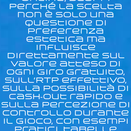
perché la scelta
non è solo una
questione di
preferenza
estetica ma
influisce
direttamente sul
valore atteso di
ogni giro gratuito,
sull’RTP effettivo,
sulla possibilità di
cash‑out rapido e
sulla percezione di
controllo durante
il gioco, con esempi
pratici, tabelle