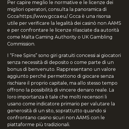
Per capire meglio le normative e le licenze dei
migliori operatori, consulta la panoramica di
Gcca
https://www.gcca.eu/
. Gcca è una risorsa
utile per verificare la legalità dei casinò non AAMS
e per confrontare le licenze rilasciate da autorità
come Malta Gaming Authority o UK Gambling
Commission.
I “Free Spins” sono giri gratuiti concessi ai giocatori
senza necessità di deposito o come parte di un
bonus di benvenuto. Rappresentano un valore
aggiunto perché permettono di giocare senza
rischiare il proprio capitale, ma allo stesso tempo
offrono la possibilità di vincere denaro reale. La
loro importanza è tale che molti recensori li
usano come indicatore primario per valutare la
generosità di un sito, soprattutto quando si
confrontano casino sicuri non AAMS con le
piattaforme più tradizionali.