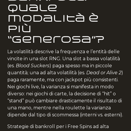
quale
modalità è
più
“generosa”?
La volatilità descrive la frequenza e l’entità delle
vincite in una slot RNG. Una slot a bassa volatilità
(es.
Blood Suckers
) paga spesso ma in piccole
quantità; una ad alta volatilità (es.
Dead or Alive 2
)
paga raramente, ma con jackpot più consistenti.
Nei giochi live, la varianza si manifesta in modo
diverso: nei giochi di carte, la decisione di “hit” o
“stand” può cambiare drasticamente il risultato di
una mano, mentre nella roulette la varianza
dipende dal tipo di scommessa (interni vs. esterni).
Strategie di bankroll per i Free Spins ad alta