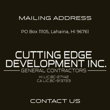
MAILING ADDRESS
PO Box 11105, Lahaina, HI 96761
CONTACT US