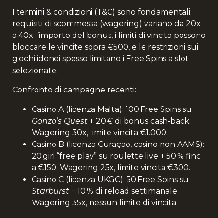
I termini & condizioni (T&C) sono fondamentali:
requisiti di scommessa (wagering) variano da 20x
a 40x l’importo del bonus, i limiti di vincita possono
bloccare le vincite sopra €500, e le restrizioni sui
giochi idonei spesso limitano i Free Spins a slot
selezionate.
Confronto di campagne recenti:
Casino A (licenza Malta): 100 Free Spins su
Gonzo’s Quest
+ 20 € di bonus cash‑back.
Wagering 30x, limite vincita €1.000.
Casino B (licenza Curaçao, casino non AAMS):
20 giri “free play” su roulette live + 50 % fino
a €150. Wagering 25x, limite vincita €300.
Casino C (licenza UKGC): 50 Free Spins su
Starburst
+ 10 % di reload settimanale.
Wagering 35x, nessun limite di vincita.