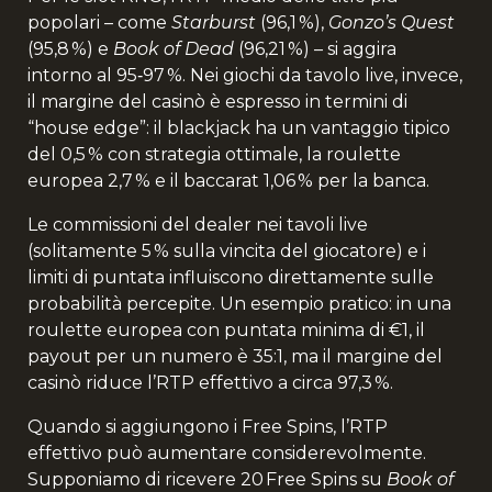
popolari – come
Starburst
(96,1 %),
Gonzo’s Quest
(95,8 %) e
Book of Dead
(96,21 %) – si aggira
intorno al 95‑97 %. Nei giochi da tavolo live, invece,
il margine del casinò è espresso in termini di
“house edge”: il blackjack ha un vantaggio tipico
del 0,5 % con strategia ottimale, la roulette
europea 2,7 % e il baccarat 1,06 % per la banca.
Le commissioni del dealer nei tavoli live
(solitamente 5 % sulla vincita del giocatore) e i
limiti di puntata influiscono direttamente sulle
probabilità percepite. Un esempio pratico: in una
roulette europea con puntata minima di €1, il
payout per un numero è 35:1, ma il margine del
casinò riduce l’RTP effettivo a circa 97,3 %.
Quando si aggiungono i Free Spins, l’RTP
effettivo può aumentare considerevolmente.
Supponiamo di ricevere 20 Free Spins su
Book of