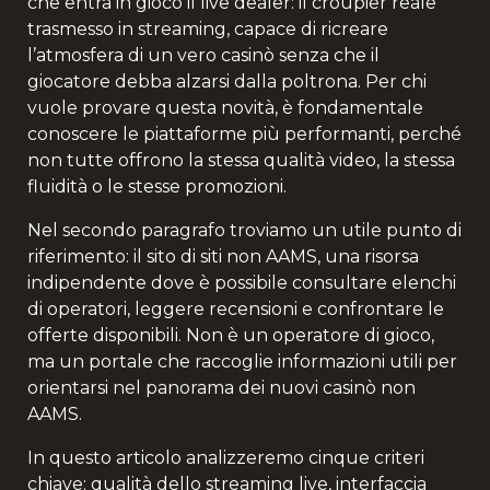
che entra in gioco il live dealer: il croupier reale
trasmesso in streaming, capace di ricreare
l’atmosfera di un vero casinò senza che il
giocatore debba alzarsi dalla poltrona. Per chi
vuole provare questa novità, è fondamentale
conoscere le piattaforme più performanti, perché
non tutte offrono la stessa qualità video, la stessa
fluidità o le stesse promozioni.
Nel secondo paragrafo troviamo un utile punto di
riferimento: il sito di
siti non AAMS
, una risorsa
indipendente dove è possibile consultare elenchi
di operatori, leggere recensioni e confrontare le
offerte disponibili. Non è un operatore di gioco,
ma un portale che raccoglie informazioni utili per
orientarsi nel panorama dei nuovi casinò non
AAMS.
In questo articolo analizzeremo cinque criteri
chiave: qualità dello streaming live, interfaccia