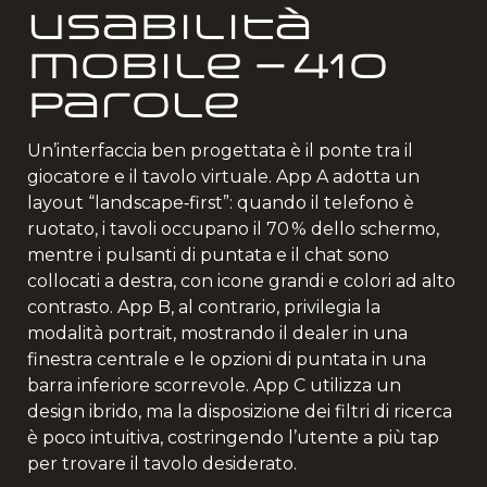
usabilità
mobile – 410
parole
Un’interfaccia ben progettata è il ponte tra il
giocatore e il tavolo virtuale. App A adotta un
layout “landscape‑first”: quando il telefono è
ruotato, i tavoli occupano il 70 % dello schermo,
mentre i pulsanti di puntata e il chat sono
collocati a destra, con icone grandi e colori ad alto
contrasto. App B, al contrario, privilegia la
modalità portrait, mostrando il dealer in una
finestra centrale e le opzioni di puntata in una
barra inferiore scorrevole. App C utilizza un
design ibrido, ma la disposizione dei filtri di ricerca
è poco intuitiva, costringendo l’utente a più tap
per trovare il tavolo desiderato.