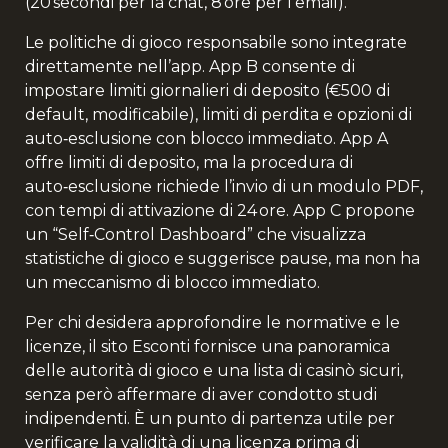
(20 secondi per la chat, 8 ore per l’email).
Le politiche di gioco responsabile sono integrate
direttamente nell’app. App B consente di
impostare limiti giornalieri di deposito (€500 di
default, modificabile), limiti di perdita e opzioni di
auto‑esclusione con blocco immediato. App A
offre limiti di deposito, ma la procedura di
auto‑esclusione richiede l’invio di un modulo PDF,
con tempi di attivazione di 24 ore. App C propone
un “Self‑Control Dashboard” che visualizza
statistiche di gioco e suggerisce pause, ma non ha
un meccanismo di blocco immediato.
Per chi desidera approfondire le normative e le
licenze, il sito Esconti fornisce una panoramica
delle autorità di gioco e una lista di casinò sicuri,
senza però affermare di aver condotto studi
indipendenti. È un punto di partenza utile per
verificare la validità di una licenza prima di