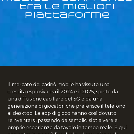
tra le migliori
piattaforme
Il mercato dei casinò mobile ha vissuto una
crescita esplosiva tra il 2024 e il 2025, spinto da
una diffusione capillare del 5G e da una
generazione di giocatori che preferisce il telefono
al desktop. Le app di gioco hanno così dovuto
reinventarsi, passando da semplici slot a vere e
proprie esperienze da tavolo in tempo reale. È qui