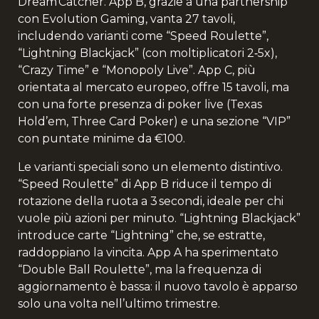
Dream Catcher. App B, grazie a una partnership
con Evolution Gaming, vanta 27 tavoli,
includendo varianti come “Speed Roulette”,
“Lightning Blackjack” (con moltiplicatori 2‑5x),
“Crazy Time” e “Monopoly Live”. App C, più
orientata al mercato europeo, offre 15 tavoli, ma
con una forte presenza di poker live (Texas
Hold’em, Three Card Poker) e una sezione “VIP”
con puntate minime da €100.
Le varianti speciali sono un elemento distintivo.
“Speed Roulette” di App B riduce il tempo di
rotazione della ruota a 3 secondi, ideale per chi
vuole più azioni per minuto. “Lightning Blackjack”
introduce carte “Lightning” che, se estratte,
raddoppiano la vincita. App A ha sperimentato
“Double Ball Roulette”, ma la frequenza di
aggiornamento è bassa: il nuovo tavolo è apparso
solo una volta nell’ultimo trimestre.