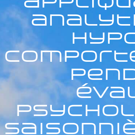
appliqu
analyt
hypo
comport
pend
éva
psychol
saisonni