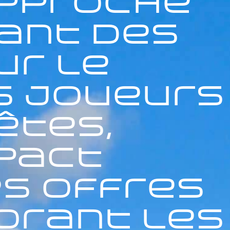
approche
ant des
ur le
 joueurs
êtes,
pact
s offres
orant les