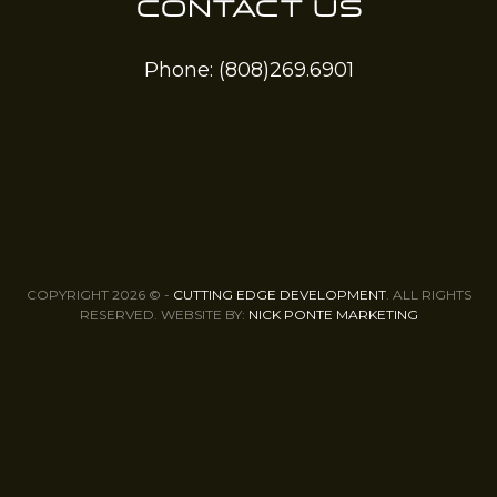
CONTACT US
Phone:
(808)269.6901
COPYRIGHT 2026 © -
CUTTING EDGE DEVELOPMENT
. ALL RIGHTS
RESERVED. WEBSITE BY:
NICK PONTE MARKETING