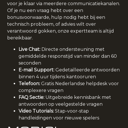
voor je klaar via meerdere communicatiekanalen.
Of je nu een vraag hebt over een
bonusvoorwaarde, hulp nodig hebt bij een
technisch probleem, of advies wilt over
verantwoord gokken, onze expertteam is altijd
bereikbaar.
Live Chat:
Directe ondersteuning met
gemiddelde responstijd van minder dan 60
seconden
E-mail Support:
Gedetailleerde antwoorden
binnen 4 uur tijdens kantooruren
Telefoon:
Gratis Nederlandse helpdesk voor
complexere vragen
FAQ Sectie:
Uitgebreide kennisbank met
antwoorden op veelgestelde vragen
Video Tutorials:
Stap-voor-stap
handleidingen voor nieuwe spelers