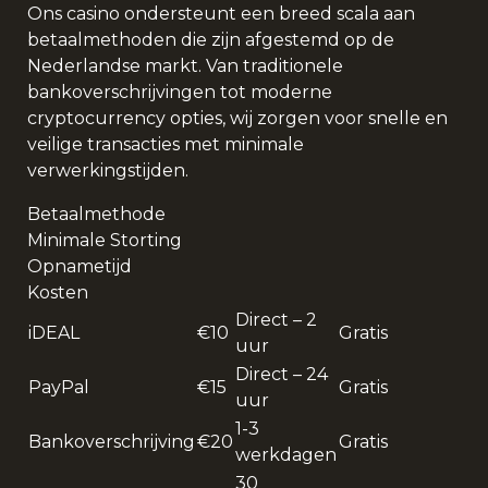
Ons casino ondersteunt een breed scala aan
betaalmethoden die zijn afgestemd op de
Nederlandse markt. Van traditionele
bankoverschrijvingen tot moderne
cryptocurrency opties, wij zorgen voor snelle en
veilige transacties met minimale
verwerkingstijden.
Betaalmethode
Minimale Storting
Opnametijd
Kosten
Direct – 2
iDEAL
€10
Gratis
uur
Direct – 24
PayPal
€15
Gratis
uur
1-3
Bankoverschrijving
€20
Gratis
werkdagen
30