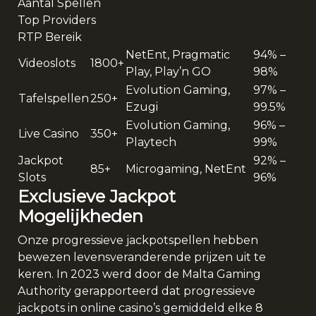
Aantal Spellen
Top Providers
RTP Bereik
NetEnt, Pragmatic
94% –
Videoslots
1800+
Play, Play’n GO
98%
Evolution Gaming,
97% –
Tafelspellen
250+
Ezugi
99.5%
Evolution Gaming,
96% –
Live Casino
350+
Playtech
99%
Jackpot
92% –
85+
Microgaming, NetEnt
Slots
96%
Exclusieve Jackpot
Mogelijkheden
Onze progressieve jackpotspellen hebben
bewezen levensveranderende prijzen uit te
keren. In 2023 werd door de Malta Gaming
Authority gerapporteerd dat progressieve
jackpots in online casino’s gemiddeld elke 8