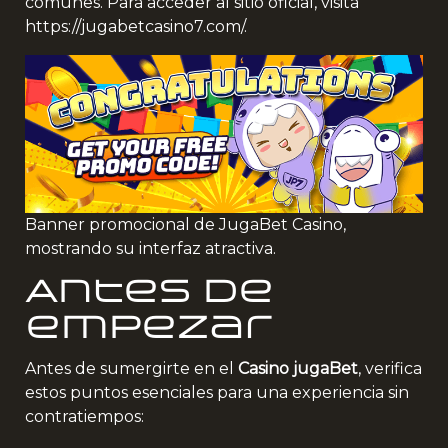
comunes. Para acceder al sitio oficial, visita
https://jugabetcasino7.com/
.
Banner promocional de JugaBet Casino,
mostrando su interfaz atractiva.
Antes de
empezar
Antes de sumergirte en el
Casino jugaBet
, verifica
estos puntos esenciales para una experiencia sin
contratiempos: