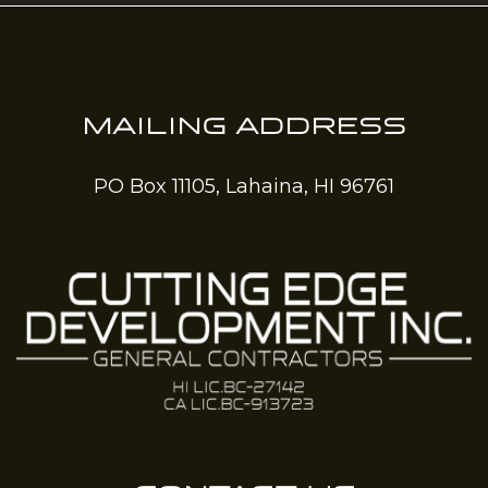
MAILING ADDRESS
PO Box 11105, Lahaina, HI 96761