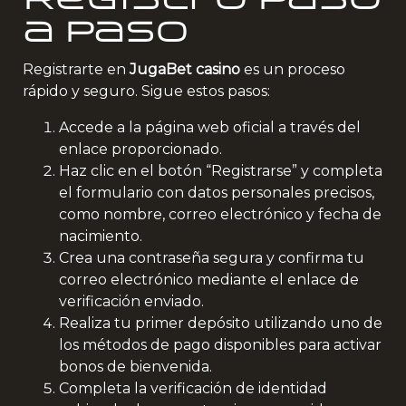
Registro Paso
a Paso
Registrarte en
JugaBet casino
es un proceso
rápido y seguro. Sigue estos pasos:
Accede a la página web oficial a través del
enlace proporcionado.
Haz clic en el botón “Registrarse” y completa
el formulario con datos personales precisos,
como nombre, correo electrónico y fecha de
nacimiento.
Crea una contraseña segura y confirma tu
correo electrónico mediante el enlace de
verificación enviado.
Realiza tu primer depósito utilizando uno de
los métodos de pago disponibles para activar
bonos de bienvenida.
Completa la verificación de identidad