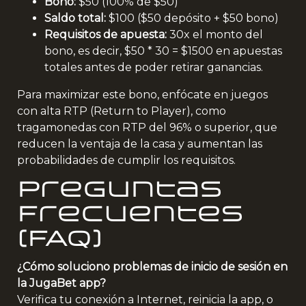
Bono:
$50 (100% de $50)
Saldo total:
$100 ($50 depósito + $50 bono)
Requisitos de apuesta:
30x el monto del
bono, es decir, $50 * 30 = $1500 en apuestas
totales antes de poder retirar ganancias.
Para maximizar este bono, enfócate en juegos
con alta RTP (Return to Player), como
tragamonedas con RTP del 96% o superior, que
reducen la ventaja de la casa y aumentan las
probabilidades de cumplir los requisitos.
Preguntas
Frecuentes
(FAQ)
¿Cómo soluciono problemas de inicio de sesión en
la JugaBet app?
Verifica tu conexión a Internet, reinicia la app, o