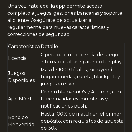
Una vez instalada, la app permite acceso
completo a juegos, gestiones bancarias y soporte
al cliente. Asegúrate de actualizarla
regularmente para nuevas características y
correcciones de seguridad.
Característica
Detalle
Opera bajo una licencia de juego
Licencia
internacional, asegurando fair play.
Más de 1000 títulos, incluyendo
Juegos
tragamonedas, ruleta, blackjack y
Disponibles
juegos en vivo.
Disponible para iOS y Android, con
App Móvil
funcionalidades completas y
notificaciones push.
Hasta 100% de match en el primer
Bono de
depósito, con requisitos de apuesta
Bienvenida
de 30x.