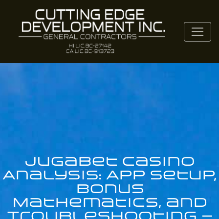
Skip
to
content
JugaBet Casino
Analysis: App Setup,
Bonus
Mathematics, and
Troubleshooting –