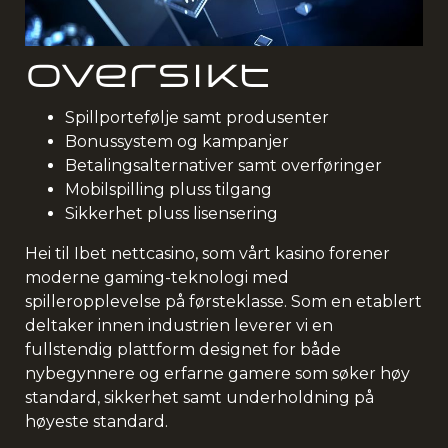
Oversikt
Spillportefølje samt produsenter
Bonussystem og kampanjer
Betalingsalternativer samt overføringer
Mobilspilling pluss tilgang
Sikkerhet pluss lisensering
Hei til
Ibet nettcasino
, som vårt kasino forener
moderne gaming-teknologi med
spilleropplevelse på førsteklasse. Som en etablert
deltaker innen industrien leverer vi en
fullstendig plattform designet for både
nybegynnere og erfarne gamere som søker høy
standard, sikkerhet samt underholdning på
høyeste standard.