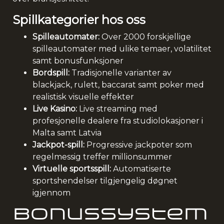
Spillkategorier hos oss
Spilleautomater:
Over 2000 forskjellige
spilleautomater med ulike temaer, volatilitet
samt bonusfunksjoner
Bordspill:
Tradisjonelle varianter av
blackjack, rulett, baccarat samt poker med
realistisk visuelle effekter
Live Kasino:
Live streaming med
profesjonelle dealere fra studiolokasjoner i
Malta samt Latvia
Jackpot-spill:
Progressive jackpoter som
regelmessig treffer millionsummer
Virtuelle sportsspill:
Automatiserte
sportshendelser tilgjengelig døgnet
igjennom
Bonussystem