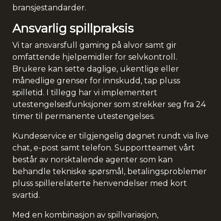
bransjestandarder.
Ansvarlig spillpraksis
Vi tar ansvarsfull gaming på alvor samt gir
omfattende hjelpemidler for selvkontroll.
Brukere kan sette daglige, ukentlige eller
månedlige grenser for innskudd, tap pluss
spilletid. I tillegg har vi implementert
utestengelsesfunksjoner som strekker seg fra 24
timer til permanente utestengelses.
Kundeservice er tilgjengelig døgnet rundt via live
chat, e-post samt telefon. Supportteamet vårt
består av norsktalende agenter som kan
behandle tekniske spørsmål, betalingsproblemer
pluss spillerelaterte henvendelser med kort
svartid.
Med en kombinasjon av spillvariasjon,