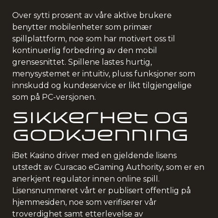
Over sytti prosent av våre aktive brukere
benytter mobilenheter som primær
spillplattform, noe som har motivert oss til
kontinuerlig forbedring av den mobil
grensesnittet. Spillene lastes hurtig,
menysystemet er intuitiv, pluss funksjoner som
innskudd og kundeservice er likt tilgjengelige
som på PC-versjonen.
Sikkerhet og
godkjenning
iBet Kasino driver med en gjeldende lisens
utstedt av Curacao eGaming Authority, som er en
anerkjent regulator innen online spill.
Lisensnummeret vårt er publisert offentlig på
hjemmesiden, noe som verifiserer vår
troverdighet samt etterlevelse av