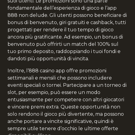
suoi utenti. Le promozioni sono una parte
fondamentale dell’esperienza di gioco e l’app
888 non delude. Gli utenti possono beneficiare di
bonus di benvenuto, giri gratuiti e cashback, tutti
progettati per rendere il tuo tempo di gioco
ancora più gratificante. Ad esempio, un bonus di
benvenuto può offrirti un match del 100% sul
tuo primo deposito, raddoppiando i tuoi fondi e
dandoti più opportunità di vincita.
Inoltre, l’888 casino app offre promozioni
settimanali e mensili che possono includere
eventi speciali o tornei. Partecipare a un torneo di
slot, per esempio, può essere un modo
entusiasmante per competere con altri giocatori
e vincere premi extra. Queste opportunità non
solo rendono il gioco più divertente, ma possono
anche portare a vincite significative, quindi è
sempre utile tenere d’occhio le ultime offerte