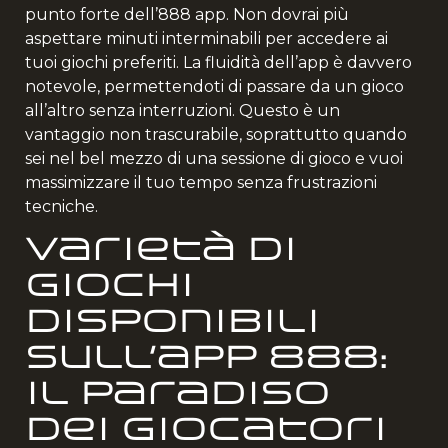
punto forte dell’888 app. Non dovrai più
aspettare minuti interminabili per accedere ai
tuoi giochi preferiti. La fluidità dell’app è davvero
notevole, permettendoti di passare da un gioco
all’altro senza interruzioni. Questo è un
vantaggio non trascurabile, soprattutto quando
sei nel bel mezzo di una sessione di gioco e vuoi
massimizzare il tuo tempo senza frustrazioni
tecniche.
Varietà di
giochi
disponibili
sull’app 888:
il paradiso
dei giocatori