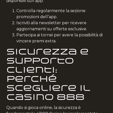
disponibili sull’app.
Controlla regolarmente la sezione
promozioni dell’app.
Iscriviti alla newsletter per ricevere
aggiornamenti su offerte esclusive.
Partecipa ai tornei per avere la possibilità di
vincere premi extra.
Sicurezza e
supporto
clienti:
perché
scegliere il
casino 888
Quando si gioca online, la sicurezza è