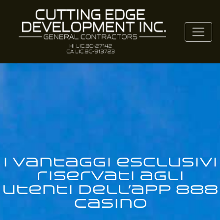
Skip
to
content
I vantaggi esclusivi
riservati agli
utenti dell’app 888
Casino