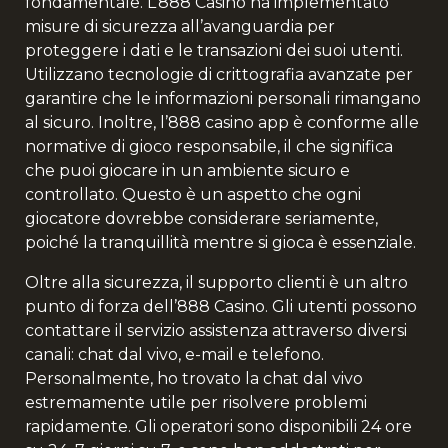
fondamentale. L’888 Casino ha implementato
misure di sicurezza all’avanguardia per
proteggere i dati e le transazioni dei suoi utenti.
Utilizzano tecnologie di crittografia avanzate per
garantire che le informazioni personali rimangano
al sicuro. Inoltre, l’888 casino app è conforme alle
normative di gioco responsabile, il che significa
che puoi giocare in un ambiente sicuro e
controllato. Questo è un aspetto che ogni
giocatore dovrebbe considerare seriamente,
poiché la tranquillità mentre si gioca è essenziale.
Oltre alla sicurezza, il supporto clienti è un altro
punto di forza dell’888 Casino. Gli utenti possono
contattare il servizio assistenza attraverso diversi
canali: chat dal vivo, e-mail e telefono.
Personalmente, ho trovato la chat dal vivo
estremamente utile per risolvere problemi
rapidamente. Gli operatori sono disponibili 24 ore