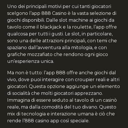
Uno dei principali motivi per cui tanti giocatori
scelgono l’app 888 Casino è la vasta selezione di
giochi disponibili. Dalle slot machine ai giochi da
tavolo come il blackjack e la roulette, l’app offre
qualcosa per tutti i gusti. Le slot, in particolare,
sono una delle attrazioni principali, con temi che
spaziano dall’avventura alla mitologia, e con
grafiche mozzafiato che rendono ogni gioco
un’esperienza unica.
Ma non è tutto: l’app 888 offre anche giochi dal
vivo, dove puoi interagire con croupier reali e altri
giocatori. Questa opzione aggiunge un elemento
di socialità che molti giocatori apprezzano.
Immagina di essere seduto al tavolo di un casinò
reale, ma dalla comodità del tuo divano. Questo
mix di tecnologia e interazione umana è ciò che
rende l’888 casino app così speciale.