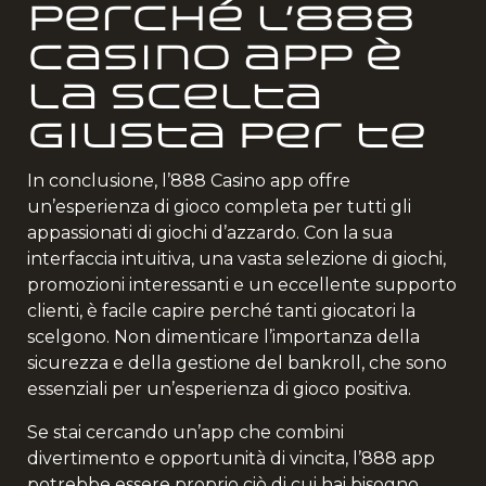
perché l’888
Casino app è
la scelta
giusta per te
In conclusione, l’888 Casino app offre
un’esperienza di gioco completa per tutti gli
appassionati di giochi d’azzardo. Con la sua
interfaccia intuitiva, una vasta selezione di giochi,
promozioni interessanti e un eccellente supporto
clienti, è facile capire perché tanti giocatori la
scelgono. Non dimenticare l’importanza della
sicurezza e della gestione del bankroll, che sono
essenziali per un’esperienza di gioco positiva.
Se stai cercando un’app che combini
divertimento e opportunità di vincita, l’888 app
potrebbe essere proprio ciò di cui hai bisogno.