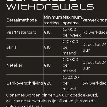
Withdrawals
Minimum
Maximum
Betaalmethode
Verwerkingst
storting
opname
€5.000
Visa/Mastercard
€10
1-3 werkdag
per week
€10.000
Direct tot 24
Skrill
€10
per
uur
maand
€10.000
Direct tot 24
Neteller
€10
per
uur
maand
€50.000
Bankoverschrijving
€20
per
3-7 werkda
maand
Opnames worden binnen 24 uur goedgekeurd,
waarna de verwerkingstijd afhankelijk is van de
gekozen methode.