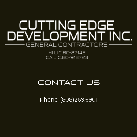
CONTACT US
Phone:
(808)269.6901