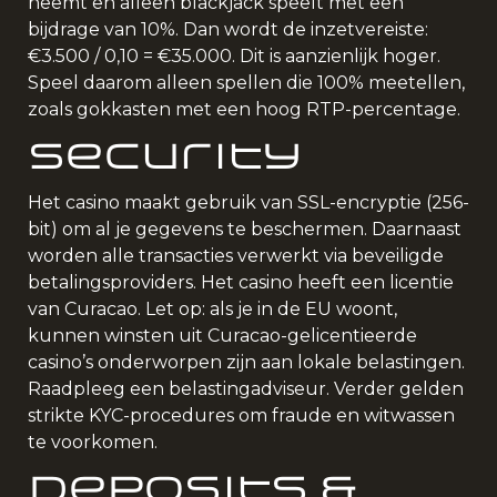
neemt en alleen blackjack speelt met een
bijdrage van 10%. Dan wordt de inzetvereiste:
€3.500 / 0,10 = €35.000. Dit is aanzienlijk hoger.
Speel daarom alleen spellen die 100% meetellen,
zoals gokkasten met een hoog RTP-percentage.
Security
Het casino maakt gebruik van SSL-encryptie (256-
bit) om al je gegevens te beschermen. Daarnaast
worden alle transacties verwerkt via beveiligde
betalingsproviders. Het casino heeft een licentie
van Curacao. Let op: als je in de EU woont,
kunnen winsten uit Curacao-gelicentieerde
casino’s onderworpen zijn aan lokale belastingen.
Raadpleeg een belastingadviseur. Verder gelden
strikte KYC-procedures om fraude en witwassen
te voorkomen.
Deposits &