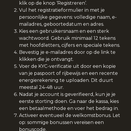
klik op de knop ‘Registreren’.
Vul het registratieformulier in met je
persoonlijke gegevens: volledige naam, e-
mailadres, geboortedatum en adres.
Kies een gebruikersnaam en een sterk
wachtwoord. Gebruik minimaal 12 tekens
met hoofdletters, cijfers en speciale tekens.
Bevestig je e-mailadres door op de link te
klikken die je ontvangt.
Voer de KYC-verificatie uit door een kopie
van je paspoort of rijbewijs en een recente
energierekening te uploaden. Dit duurt
meestal 24-48 uur.
Nadat je account is geverifieerd, kun je je
eerste storting doen. Ga naar de kassa, kies
een betaalmethode en voer het bedrag in.
Activeer eventueel de welkomstbonus. Let
op: sommige bonussen vereisen een
bonuscode.