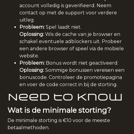
account volledig is geverifieerd. Neem
contact op met de support voor verdere
uitleg.
Probleem:
Spel laadt niet.
Oplossing:
Wis de cache van je browser en
schakel eventuele adblockers uit. Probeer
een andere browser of speel via de mobiele
website.
Probleem:
Bonus wordt niet geactiveerd.
Oplossing:
Sommige bonussen vereisen een
bonuscode. Controleer de promotiepagina
en voer de code correct in bij de storting.
Need to Know
Wat is de minimale storting?
De minimale storting is €10 voor de meeste
betaalmethoden.