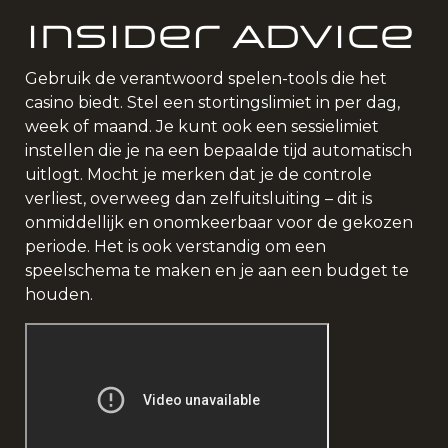
Insider Advice
Gebruik de verantwoord spelen-tools die het
casino biedt. Stel een stortingslimiet in per dag,
week of maand. Je kunt ook een sessielimiet
instellen die je na een bepaalde tijd automatisch
uitlogt. Mocht je merken dat je de controle
verliest, overweeg dan zelfuitsluiting – dit is
onmiddellijk en onomkeerbaar voor de gekozen
periode. Het is ook verstandig om een
speelschema te maken en je aan een budget te
houden.