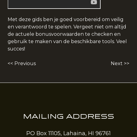
Met deze gids ben je goed voorbereid om veilig
en verantwoord te spelen. Vergeet niet om altijd
de actuele bonusvoorwaarden te checken en
gebruik te maken van de beschikbare tools. Veel
succes!
<< Previous
Next >>
Post
navigation
MAILING ADDRESS
PO Box 11105, Lahaina, HI 96761