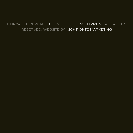
COPYRIGHT 2026 © -
CUTTING EDGE DEVELOPMENT
. ALL RIGHTS
RESERVED. WEBSITE BY:
NICK PONTE MARKETING