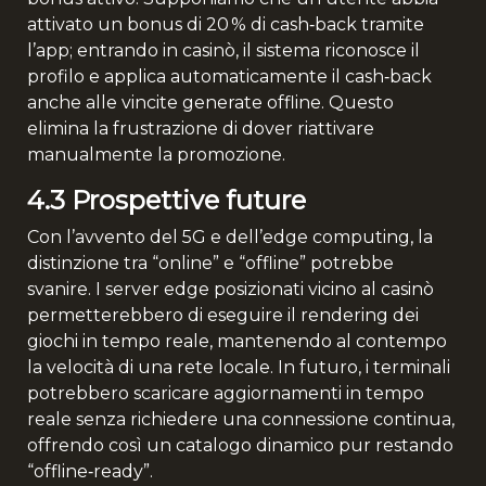
attivato un bonus di 20 % di cash‑back tramite
l’app; entrando in casinò, il sistema riconosce il
profilo e applica automaticamente il cash‑back
anche alle vincite generate offline. Questo
elimina la frustrazione di dover riattivare
manualmente la promozione.
4.3 Prospettive future
Con l’avvento del 5G e dell’edge computing, la
distinzione tra “online” e “offline” potrebbe
svanire. I server edge posizionati vicino al casinò
permetterebbero di eseguire il rendering dei
giochi in tempo reale, mantenendo al contempo
la velocità di una rete locale. In futuro, i terminali
potrebbero scaricare aggiornamenti in tempo
reale senza richiedere una connessione continua,
offrendo così un catalogo dinamico pur restando
“offline‑ready”.