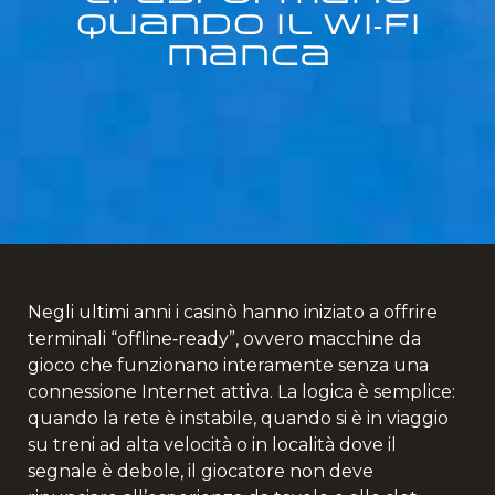
quando il Wi‑Fi
manca
Negli ultimi anni i casinò hanno iniziato a offrire
terminali “offline‑ready”, ovvero macchine da
gioco che funzionano interamente senza una
connessione Internet attiva. La logica è semplice:
quando la rete è instabile, quando si è in viaggio
su treni ad alta velocità o in località dove il
segnale è debole, il giocatore non deve