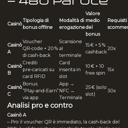
– 480 parole
Valore
Tipologia di
Modalità di
medio
Requisiti 
Casinò
bonus offline
erogazione
del
scommes
bonus
Voucher
Scansione
Casinò
15 € + 5 %
QR‑code + 20 %
al
20x
A
cashback
di cash‑back
terminale
Crediti
Card
Casinò
10 € + 10
pre‑caricati su
inserita in
15x
B
free spin
card RFID
slot
Bonus
App →
Casinò
25 € (solo
“Play‑and‑Earn”
NFC →
30x
C
slot)
via app
Terminale
Analisi pro e contro
Casinò A
–
Pro
: il voucher QR è immediato, la cash‑back del