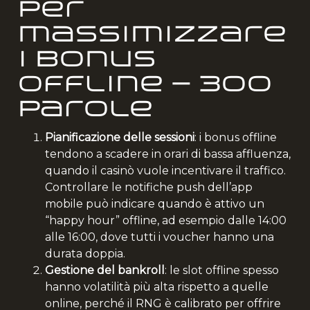
per
massimizzare
i bonus
offline – 300
parole
Pianificazione delle sessioni
: i bonus offline
tendono a scadere in orari di bassa affluenza,
quando il casinò vuole incentivare il traffico.
Controllare le notifiche push dell’app
mobile può indicare quando è attivo un
“happy hour” offline, ad esempio dalle 14:00
alle 16:00, dove tutti i voucher hanno una
durata doppia.
Gestione del bankroll
: le slot offline spesso
hanno volatilità più alta rispetto a quelle
online, perché il RNG è calibrato per offrire