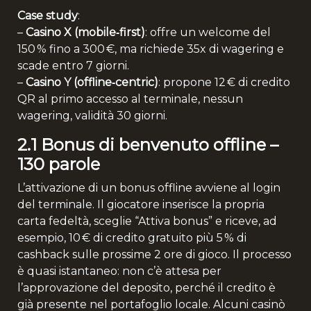
Case study
:
–
Casino X (mobile‑first)
: offre un welcome del
150 % fino a 300 €, ma richiede 35x di wagering e
scade entro 7 giorni.
–
Casino Y (offline‑centric)
: propone 12 € di credito
QR al primo accesso al terminale, nessun
wagering, validità 30 giorni.
2.1 Bonus di benvenuto offline –
130 parole
L’attivazione di un bonus offline avviene al login
del terminale. Il giocatore inserisce la propria
carta fedeltà, sceglie “Attiva bonus” e riceve, ad
esempio, 10 € di credito gratuito più 5 % di
cashback sulle prossime 2 ore di gioco. Il processo
è quasi istantaneo: non c’è attesa per
l’approvazione del deposito, perché il credito è
già presente nel portafoglio locale. Alcuni casinò