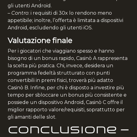
gli utenti Android.
–
Contro
: i requisiti di 30x lo rendono meno
appetibile; inoltre, l’offerta è limitata a dispositivi
Android, escludendo gli utenti iOS.
Valutazione finale
Per i giocatori che viaggiano spesso e hanno
bisogno di un bonus rapido, Casinò A rappresenta
la scelta più pratica. Chi, invece, desidera un
programma fedeltà strutturato con punti
convertibili in premi fisici, troverà più adatto
Casinò B. Infine, per chi è disposto a investire più
tempo per sbloccare un bonus più consistente e
possiede un dispositivo Android, Casinò C offre il
miglior rapporto valore/requisiti, soprattutto per
gli amanti delle slot.
Conclusione –