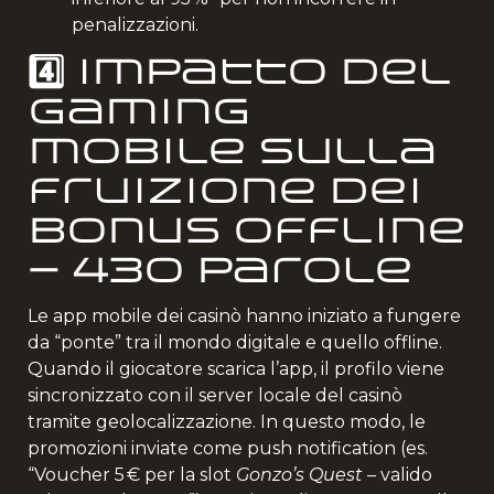
penalizzazioni.
4️⃣ Impatto del
gaming
mobile sulla
fruizione dei
bonus offline
– 430 parole
Le app mobile dei casinò hanno iniziato a fungere
da “ponte” tra il mondo digitale e quello offline.
Quando il giocatore scarica l’app, il profilo viene
sincronizzato con il server locale del casinò
tramite geolocalizzazione. In questo modo, le
promozioni inviate come push notification (es.
“Voucher 5 € per la slot
Gonzo’s Quest
– valido