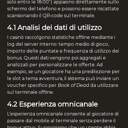
solo entro le 18:00”) appaiono direttamente sullo
schermo del telefono e possono essere riscattate
scansionando il QR‑code sul terminale.
4.1 Analisi dei dati di utilizzo
I casinò raccolgono statistiche offline mediante i
log del server interno: tempo medio di gioco,
importo delle puntate e frequenza di utilizzo dei
bonus. Questi dati vengono poi aggregati e
analizzati per personalizzare le offerte. Ad
esempio, se un giocatore ha una predilezione per
le slot a tema avventura, il sistema può inviare un
voucher specifico per
Book of Dead
da utilizzare
sul terminale offline.
4.2 Esperienza omnicanale
L’esperienza omnicanale consente al giocatore di
passare dal mobile al terminale senza perdere il
bonus attivo. Supponiamo che un utente abbia