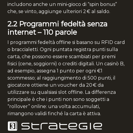
includono anche un mini‑gioco di “spin bonus”
che, se vinto, aggiunge ulteriori 2 € al saldo.
2.2 Programmi fedeltà senza
internet – 110 parole
I programmi fedeltà offline si basano su RFID card
o braccialetti. Ogni puntata registra punti sulla
carta, che possono essere scambiati per premi
fisici (cene, soggiorni) o crediti digitali. Un casinò B,
ad esempio, assegna 1 punto per ogni €1
scommesso; al raggiungimento di 500 punti, il
giocatore ottiene un voucher da 20 € da
utilizzare su qualsiasi slot offline. La differenza
principale è che i punti non sono soggetti a
“rollover” online: una volta accumulati,
rimangono validi finché la carta è attiva.
3️⃣ Strategie