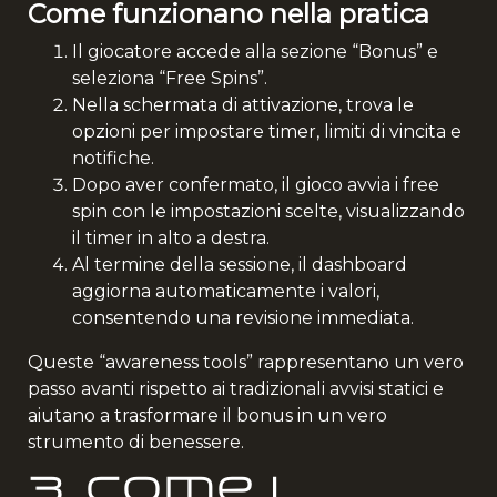
Come funzionano nella pratica
Il giocatore accede alla sezione “Bonus” e
seleziona “Free Spins”.
Nella schermata di attivazione, trova le
opzioni per impostare timer, limiti di vincita e
notifiche.
Dopo aver confermato, il gioco avvia i free
spin con le impostazioni scelte, visualizzando
il timer in alto a destra.
Al termine della sessione, il dashboard
aggiorna automaticamente i valori,
consentendo una revisione immediata.
Queste “awareness tools” rappresentano un vero
passo avanti rispetto ai tradizionali avvisi statici e
aiutano a trasformare il bonus in un vero
strumento di benessere.
3. Come i