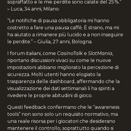
sopraffatto e le mie perdite sono calate del 25 %.”
– Luca, 34 anni, Milano.
“Le notifiche di pausa obbligatoria mi hanno
costretto a fare una pausa caffè. È strano, ma mi
ha aiutato a rimanere più lucido e a non inseguire
le perdite.” – Giulia, 27 anni, Bologna.
I forum italiani, come
CasinoTalk
e
SlotMania
,
riportano discussioni vivaci su come le nuove
impostazioni abbiano migliorato la percezione di
sicurezza. Molti utenti hanno elogiato la
trasparenza delle dashboard, affermando che la
visualizzazione dei dati settimanali li ha spinti a
rivedere le proprie abitudini di gioco.
Questi feedback confermano che le “awareness
tools” non sono solo un requisito normativo, ma
una reale risorsa per i giocatori che desiderano
mantenere il controllo, soprattutto quando si