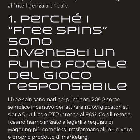
all’intelligenza artificiale.
1. Perché i
“Free Spins”
sono
diventati un
punto focale
del gioco
responsabile
I free spin sono nati nei primi anni 2000 come
semplice incentivo per attirare nuovi giocatori su
slot a 5 rulli con RTP intorno al 96 %. Con il tempo,
i casinò hanno iniziato a legarli a requisiti di
wagering più complessi, trasformandoli in un vero
e proprio prodotto di marketing.