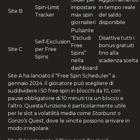
Spin‑Limit
impostare
in tempo reale
Site B
Tracker
max spin
del saldo
giornalieri
disponibile
Pulsante
“Escludi
Disattiva tutti i
Self‑Exclusion
Free
bonus gratuiti
Site C
per Free
Spins”
fino alla
Spins
nella
scadenza scelta
dashboard
Site A ha lanciato il “Free Spin Scheduler” a
gennaio 2024. Il giocatore può scegliere di
suddividere i 50 free spin in blocchi da 10, con
pause obbligatorie di 10 minuti tra un blocco e
l’altro. Questa funzione è particolarmente utile
per le slot a volatilità media come
Starburst
o
Gonzo’s Quest
, dove le vincite possono arrivare in
modo irregolare.