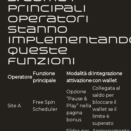
principali
operatori
stanno
implementand
queste
funzioni
Funzione
Modalità di
Integrazione
Operatore
principale
attivazione
con wallet
Collegata al
Opzione
saldo per
“Pause &
Free Spin
bloccare il
Site A
Play” nella
Scheduler
wallet se il
pagina
limite è
bonus
superato
Slider per
Aggiornamento