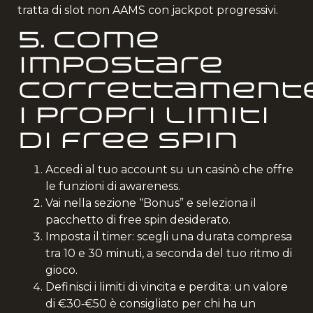
tratta di slot non AAMS con jackpot progressivi.
5. Come
impostare
correttament
i propri limiti
di free spin
Accedi al tuo account su un casinò che offre
le funzioni di awareness.
Vai nella sezione “Bonus” e seleziona il
pacchetto di free spin desiderato.
Imposta il timer: scegli una durata compresa
tra 10 e 30 minuti, a seconda del tuo ritmo di
gioco.
Definisci i limiti di vincita e perdita: un valore
di €30‑€50 è consigliato per chi ha un