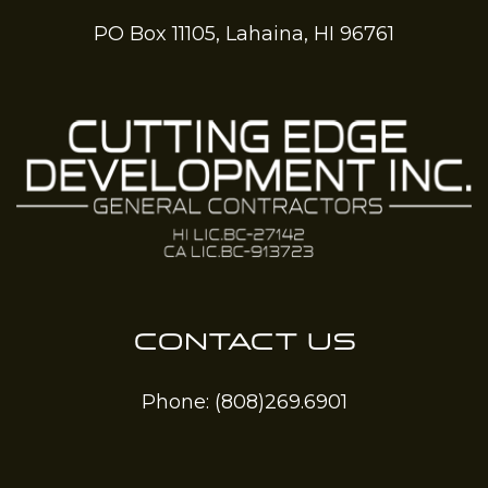
PO Box 11105, Lahaina, HI 96761
CONTACT US
Phone:
(808)269.6901