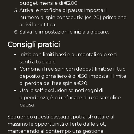
budget mensile di €200.
Attiva le notifiche di pausa: imposta il
numero di spin consecutivi (es. 20) prima che
arrivi la notifica.
Salva le impostazioni e inizia a giocare.
Consigli pratici
Inizia con limiti bassi e aumentali solo se ti
senti a tuo agio.
Combina i free spin con deposit limit: se il tuo
deposito giornaliero è di €50, imposta il limite
di perdita dei free spin a €20.
Usa la self‑exclusion se noti segni di
dipendenza; è più efficace di una semplice
pausa.
Seguendo questi passaggi, potrai sfruttare al
massimo le opportunità offerte dalle slot,
mantenendo al contempo una gestione