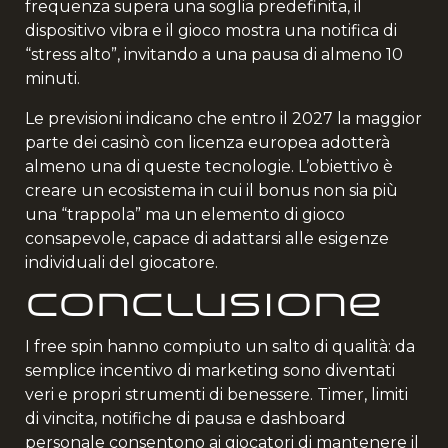
frequenza supera una soglia predefinita, il
dispositivo vibra e il gioco mostra una notifica di
“stress alto”, invitando a una pausa di almeno 10
minuti.
Le previsioni indicano che entro il 2027 la maggior
parte dei casinò con licenza europea adotterà
almeno una di queste tecnologie. L’obiettivo è
creare un ecosistema in cui il bonus non sia più
una “trappola” ma un elemento di gioco
consapevole, capace di adattarsi alle esigenze
individuali del giocatore.
Conclusione
I free spin hanno compiuto un salto di qualità: da
semplice incentivo di marketing sono diventati
veri e propri strumenti di benessere. Timer, limiti
di vincita, notifiche di pausa e dashboard
personale consentono ai giocatori di mantenere il