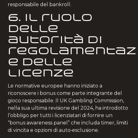
responsabile del bankroll.
6. Il ruolo
delle
autorità di
regolamentaz
e delle
licenze
Le normative europee hanno iniziato a
riconoscere i bonus come parte integrante del
gioco responsabile. Il UK Gambling Commission,
nella sua ultima revisione del 2024, ha introdotto
l’obbligo per tutti i licenziatari di fornire un
“bonus awareness panel” che includa timer, limiti
di vincita e opzioni di auto‑esclusione.