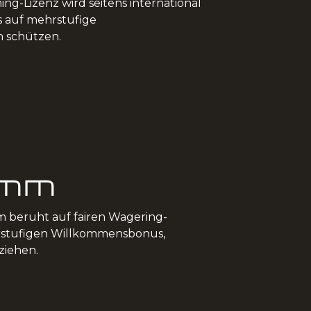
ing-Lizenz wird seitens international
s auf mehrstufige
n schützen.
amm
m beruht auf fairen Wagering-
stufigen Willkommensbonus,
ziehen.