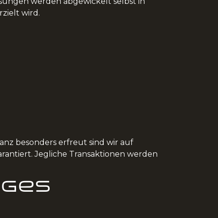
isungen werden abgewickelt selbst in
zielt wird.
nz besonders erfreut sind wir auf
arantiert. Jegliche Transaktionen werden
iges