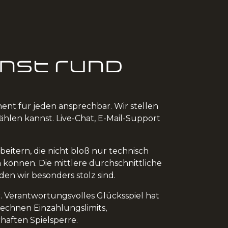
nst rund
nt für jeden ansprechbar. Wir stellen
hlen kannst. Live-Chat, E-Mail-Support
eitern, die nicht bloß nur technisch
können. Die mittlere durchschnittliche
en wir besonders stolz sind.
. Verantwortungsvolles Glücksspiel hat
 rechnen Einzahlungslimits,
aften Spielsperre.