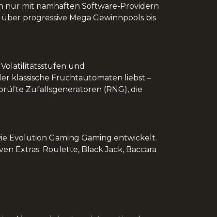
eren nur mit namhaften Software-Providern
ts über progressive Mega Gewinnpools bis
olatilitätsstufen und
er klassische Fruchtautomaten liebst –
eprüfte Zufallsgeneratoren (RNG), die
ie Evolution Gaming Gaming entwickelt.
n Extras. Roulette, Black Jack, Baccara