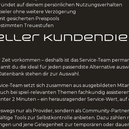
ründet auf deinem persönlichen Nutzungsverhalten
pieler ohne weitere Verzögerung
it gesicherten Preispools
estimmten Treuestufen
eller Kundendie
eit vorkommen – deshalb ist das Service-Team permane
it du die ideal für jeden passendste Alternative auswä
Datenbank stehen dir zur Auswahl.
ice-Team setzt sich zusammen aus ausgebildeten Mitarb
ch bei spiel-relevanten Themen fachkundig assistieren 
nter 2 Minuten – ein herausragender Service-Wert, auf d
eswegs nur als Provider, sondern als Community-Partner
lfältige Tools zur Selbstkontrolle anbieten. Dazu zählen
ngen und jene Gelegenheit zur temporären oder dauerh