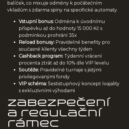
balíček, co mixuje odměny k počátečním
vkladům s zdarma spiny na specifické automaty.
Vstupní bonus:
Odměna k úvodnímu
příspěvku až do hodnoty 15 000 Kč s
podmínkou prohrání 35x
Reload bonusy:
Pravidelné benefity pro
současné klienty všechny týden
Cashback program:
Týdenní vrácení
procenta ztrát až do 10% dle VIP levelu
Soutěže:
Pravidelné turnaje s jistými
privilegovanými fondy
VIP schéma:
Šestistupňový koncept loajality
s exkluzivními výhodami
Zabezpečení
a regulační
rámec