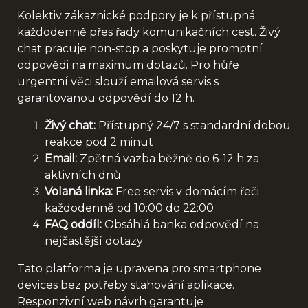
Kolektiv zákaznické podpory je k přístupná
každodenně přes řady komunikačních cest. Živý
chat pracuje non-stop a poskytuje promptní
odpovědi na maximum dotazů. Pro hůře
urgentní věci slouží emailová servis s
garantovanou odpovědí do 12 h.
Živý chat:
Přístupný 24/7 s standardní dobou
reakce pod 2 minut
Email:
Zpětná vazba běžně do 6-12 h za
aktivních dnů
Volaná linka:
Free servis v domácím řeči
každodenně od 10:00 do 22:00
FAQ oddíl:
Obsáhlá banka odpovědí na
nejčastější dotazy
Tato platforma je upravena pro smartphone
devices bez potřeby stahování aplikace.
Responzivní web návrh garantuje