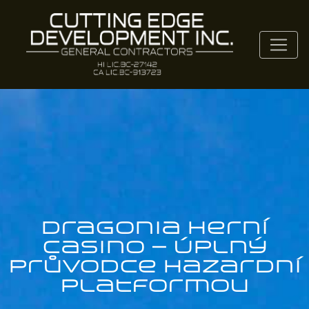
Skip
to
content
Dragonia Herní
Casino – Úplný
Průvodce Hazardní
Platformou