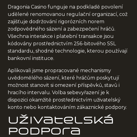
Dragonia Casino funguje na podkladě povolení
udělené renomovanou regulační organizací, což
zajišťuje dodržování rigorózních norem
zodpovědného sázení a zabezpečení hráčů.
Všechna interakce i platební transakce jsou
kódovány prostřednictvím 256-bitového SSL
standardu, shodné technologie, kterou používají
bankovní instituce.
Aplikovali jsme propracované mechanismy
uvědomělého sázení, které hráčům poskytují
možnost stanovit si omezení příspěvků, stavů i
hracího intervalu. Volba sebevyřazení je k
dispozici okamžitě prostřednictvím uživatelský
konto nebo kontaktováním zákaznické podpory.
Uživatelská
podpora