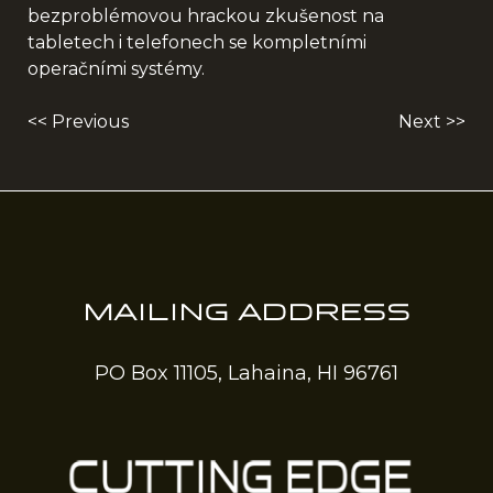
bezproblémovou hrackou zkušenost na
tabletech i telefonech se kompletními
operačními systémy.
<< Previous
Next >>
Post
navigation
MAILING ADDRESS
PO Box 11105, Lahaina, HI 96761