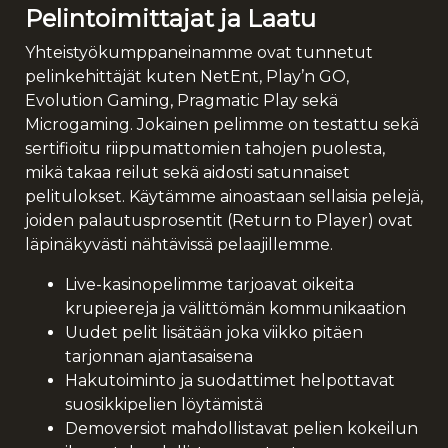
Pelintoimittajat ja Laatu
Yhteistyökumppaneinamme ovat tunnetut
pelinkehittäjät kuten NetEnt, Play’n GO,
Evolution Gaming, Pragmatic Play sekä
Microgaming. Jokainen pelimme on testattu sekä
sertifioitu riippumattomien tahojen puolesta,
mikä takaa reilut sekä aidosti satunnaiset
pelitulokset. Käytämme ainoastaan sellaisia pelejä,
joiden palautusprosentit (Return to Player) ovat
läpinäkyvästi nähtävissä pelaajillemme.
Live-kasinopelimme tarjoavat oikeita
krupieereja ja välittömän kommunikaation
Uudet pelit lisätään joka viikko pitäen
tarjonnan ajantasaisena
Hakutoiminto ja suodattimet helpottavat
suosikkipelien löytämistä
Demoversiot mahdollistavat pelien kokeilun