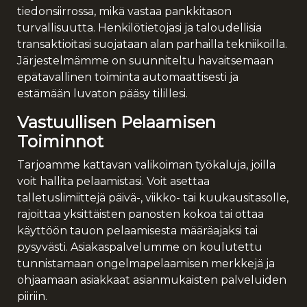
tiedonsiirrossa, mikä vastaa pankkitason
turvallisuutta. Henkilötietojasi ja taloudellisia
transaktioitasi suojataan alan parhailla tekniikoilla.
Järjestelmämme on suunniteltu havaitsemaan
epätavallinen toiminta automaattisesti ja
estämään luvaton pääsy tilillesi.
Vastuullisen Pelaamisen
Toiminnot
Tarjoamme kattavan valikoiman työkaluja, joilla
voit hallita pelaamistasi. Voit asettaa
talletuslimiittejä päivä-, viikko- tai kuukausitasolle,
rajoittaa yksittäisten panosten kokoa tai ottaa
käyttöön tauon pelaamisesta määräajaksi tai
pysyvästi. Asiakaspalvelumme on koulutettu
tunnistamaan ongelmapelaamisen merkkejä ja
ohjaamaan asiakkaat asianmukaisten palveluiden
piiriin.