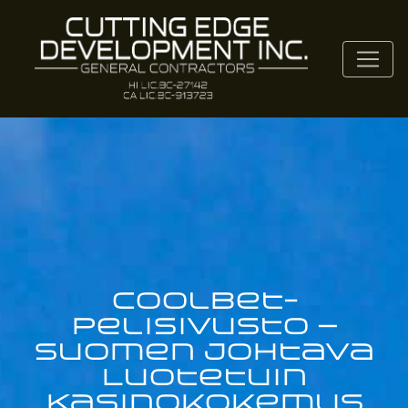
Skip
to
content
Coolbet-
pelisivusto –
Suomen johtava
Luotetuin
Kasinokokemus