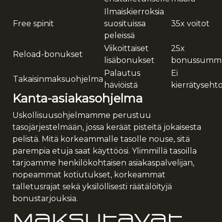
Ilmaiskierroksia
Free spinit
suosituissa
35x voitot
peleissä
Viikoittaiset
25x
Reload-bonukset
lisäbonukset
bonussumm
Palautus
Ei
Takaisinmaksuohjelma
häviöistä
kierrätyseht
Kanta-asiakasohjelma
Uskollisuusohjelmamme perustuu
tasojärjestelmään, jossa keräät pisteitä jokaisesta
pelistä. Mitä korkeammalle tasolle nouse, sitä
parempia etuja saat käyttöösi. Ylimmillä tasoilla
tarjoamme henkilökohtaisen asiakaspalvelijan,
nopeammat kotiutukset, korkeammat
talletusrajat sekä yksilöllisesti räätälöityjä
bonustarjouksia.
Maksutavat