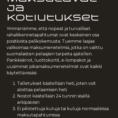
ja
Kotiutukset
Ymmärrämme, että nopeat ja turvalliset
rahaliikennetapahtumat ovat keskeinen osa
positiivista pelikokemusta. Tuemme laajaa
valikoimaa maksumenetelmiä, jotka on valittu
suomalaisten pelaajien tarpeita ajatellen.
Pankkisiirrot, luottokortit, e-lompakot ja
uusimmat pikamaksumenetelmät ovat kaikki
käytettävissäsi.
Talletukset käsitellään heti, joten voit
aloittaa pelaamisen heti
Nostot käsitellään 24 tunnin sisällä
arkipäivisin
Ei piilotettuja kuluja tai kuluja normaaleissa
maksutapahtumissa