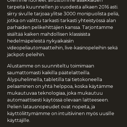
Olemme luoneet sivustomme asiakkaiden
tarpeita kuunnellen jo vuodesta alkaen 2016 asti.
siirry sivulle
tarjoaa ylitse 3000 monipuolista peliä,
jotka on valittu tarkasti tarkasti yhteistyössä alan
parhaiden pelikehittäjien kanssa. Tarjontamme
sisältää kaiken mahdollisen klassisista
hedelmäpeleistä nykyaikaisiin
videopeliautomaatteihin, live-kasinopeleihin sekä
jackpot-peleihin.
Alustamme on suunniteltu toimimaan
saumattomasti kaikilla päätelaitteilla.
Älypuhelimella, tabletilla tai tietokoneella
pelaaminen on yhtä helppoa, koska käytämme
mukautuvaa teknologiaa, joka mukautuu
automaattisesti käytössä olevaan laitteeseen.
Pelien latausnopeudet ovat nopeita, ja
käyttöliittymämme on intuitiivinen myös uusille
käyttäjille.