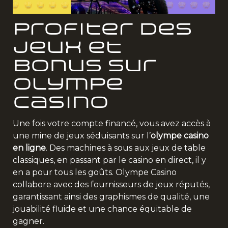
Profiter des
Jeux et
Bonus sur
Olympe
Casino
Une fois votre compte financé, vous avez accès à
une mine de jeux séduisants sur l’
olympe casino
en ligne
. Des machines à sous aux jeux de table
classiques, en passant par le casino en direct, il y
en a pour tous les goûts. Olympe Casino
collabore avec des fournisseurs de jeux réputés,
garantissant ainsi des graphismes de qualité, une
jouabilité fluide et une chance équitable de
gagner.