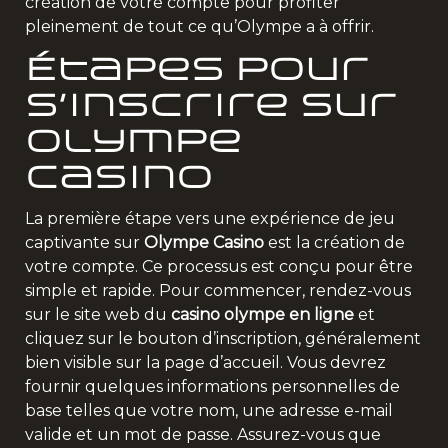
création de votre compte pour profiter
pleinement de tout ce qu’Olympe a à offrir.
Étapes pour
S’inscrire sur
Olympe
Casino
La première étape vers une expérience de jeu
captivante sur
Olympe Casino
est la création de
votre compte. Ce processus est conçu pour être
simple et rapide. Pour commencer, rendez-vous
sur le site web du
casino olympe en ligne
et
cliquez sur le bouton d’inscription, généralement
bien visible sur la page d’accueil. Vous devrez
fournir quelques informations personnelles de
base telles que votre nom, une adresse e-mail
valide et un mot de passe. Assurez-vous que