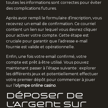
toutes les informations sont correctes pour éviter
des complications futures.
Après avoir rempli le formulaire d’inscription, vous
recevrez un email de confirmation. Ce courriel
contient un lien sur lequel vous devrez cliquer
pour activer votre compte. Cette étape est
cruciale pour garantir que l’adresse e-mail
fournie est valide et opérationnelle.
Enfin, une fois votre email confirmé, votre
compte est prêt à être utilisé. Vous pouvez
maintenant passer à l’étape suivante : explorer
les différents jeux et potentiellement effectuer
votre premier dépôt pour commencer à jouer
sur l’
olympe online casino
.
Déposer de
l’Argent sur