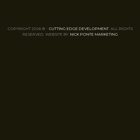
COPYRIGHT 2026 © -
CUTTING EDGE DEVELOPMENT
. ALL RIGHTS
RESERVED. WEBSITE BY:
NICK PONTE MARKETING