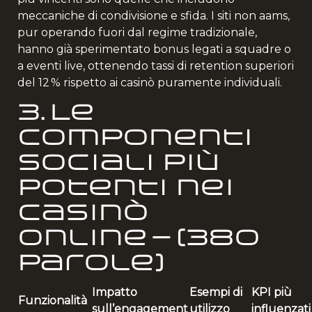
meccaniche di condivisione e sfida. I siti non aams,
pur operando fuori dal regime tradizionale,
hanno già sperimentato bonus legati a squadre o
a eventi live, ottenendo tassi di retention superiori
del 12 % rispetto ai casinò puramente individuali.
3. Le
Componenti
Sociali più
Potenti nei
Casinò
Online – (380
parole)
Impatto
Esempi di
KPI più
Funzionalità
sull’engagement
utilizzo
influenzati