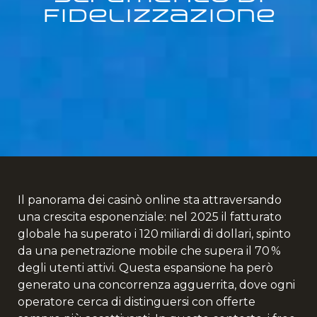
Fidelizzazione
Il panorama dei casinò online sta attraversando
una crescita esponenziale: nel 2025 il fatturato
globale ha superato i 120 miliardi di dollari, spinto
da una penetrazione mobile che supera il 70 %
degli utenti attivi. Questa espansione ha però
generato una concorrenza agguerrita, dove ogni
operatore cerca di distinguersi con offerte