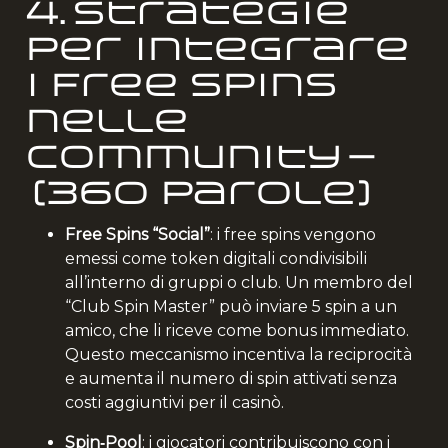
4. Strategie
per Integrare
i Free Spins
nelle
Community –
(360 parole)
Free Spins “Social”
: i free spins vengono
emessi come token digitali condivisibili
all’interno di gruppi o club. Un membro del
“Club Spin Master” può inviare 5 spin a un
amico, che li riceve come bonus immediato.
Questo meccanismo incentiva la reciprocità
e aumenta il numero di spin attivati senza
costi aggiuntivi per il casinò.
Spin‑Pool
: i giocatori contribuiscono con i