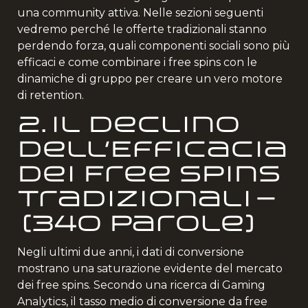
una community attiva. Nelle sezioni seguenti
vedremo perché le offerte tradizionali stanno
perdendo forza, quali componenti sociali sono più
efficaci e come combinare i free spins con le
dinamiche di gruppo per creare un vero motore
di retention.
2. Il Declino
dell’Efficacia
dei Free Spins
Tradizionali –
(340 parole)
Negli ultimi due anni, i dati di conversione
mostrano una saturazione evidente del mercato
dei free spins. Secondo una ricerca di Gaming
Analytics, il tasso medio di conversione da free