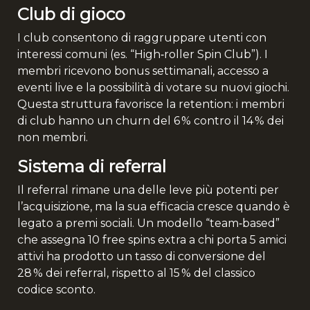
Club di gioco
I club consentono di raggruppare utenti con
interessi comuni (es. “High‑roller Spin Club”). I
membri ricevono bonus settimanali, accesso a
eventi live e la possibilità di votare su nuovi giochi.
Questa struttura favorisce la retention: i membri
di club hanno un churn del 6 % contro il 14 % dei
non membri.
Sistema di referral
Il referral rimane una delle leve più potenti per
l’acquisizione, ma la sua efficacia cresce quando è
legato a premi sociali. Un modello “team‑based”
che assegna 10 free spins extra a chi porta 5 amici
attivi ha prodotto un tasso di conversione del
28 % dei referral, rispetto al 15 % del classico
codice sconto.