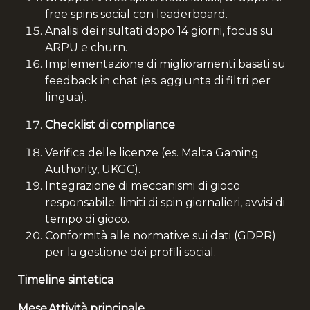
free spins social con leaderboard.
Analisi dei risultati dopo 14 giorni, focus su
ARPU e churn.
Implementazione di miglioramenti basati su
feedback in chat (es. aggiunta di filtri per
lingua).
Checklist di compliance
Verifica delle licenze (es. Malta Gaming
Authority, UKGC).
Integrazione di meccanismi di gioco
responsabile: limiti di spin giornalieri, avvisi di
tempo di gioco.
Conformità alle normative sui dati (GDPR)
per la gestione dei profili social.
Timeline sintetica
Mese
Attività principale