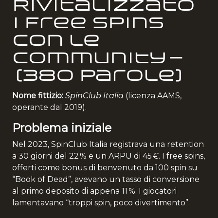
Rivitalizzato
i Free Spins
con le
Community –
(380 parole)
Nome fittizio:
SpinClub Italia
(licenza AAMS,
operante dal 2019).
Problema iniziale
Nel 2023, SpinClub Italia registrava una retention
a 30 giorni del 22 % e un ARPU di 45 €. I free spins,
offerti come bonus di benvenuto da 100 spin su
“Book of Dead”, avevano un tasso di conversione
al primo deposito di appena 11 %. I giocatori
lamentavano “troppi spin, poco divertimento”.