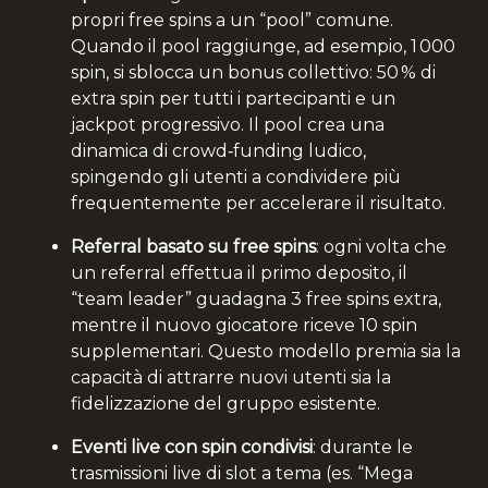
propri free spins a un “pool” comune.
Quando il pool raggiunge, ad esempio, 1 000
spin, si sblocca un bonus collettivo: 50 % di
extra spin per tutti i partecipanti e un
jackpot progressivo. Il pool crea una
dinamica di crowd‑funding ludico,
spingendo gli utenti a condividere più
frequentemente per accelerare il risultato.
Referral basato su free spins
: ogni volta che
un referral effettua il primo deposito, il
“team leader” guadagna 3 free spins extra,
mentre il nuovo giocatore riceve 10 spin
supplementari. Questo modello premia sia la
capacità di attrarre nuovi utenti sia la
fidelizzazione del gruppo esistente.
Eventi live con spin condivisi
: durante le
trasmissioni live di slot a tema (es. “Mega