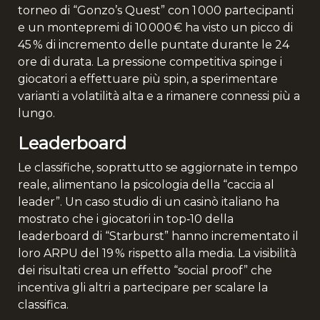
torneo di “Gonzo’s Quest” con 1 000 partecipanti
e un montepremi di 10 000 € ha visto un picco di
45 % di incremento delle puntate durante le 24
ore di durata. La pressione competitiva spinge i
giocatori a effettuare più spin, a sperimentare
varianti a volatilità alta e a rimanere connessi più a
lungo.
Leaderboard
Le classifiche, soprattutto se aggiornate in tempo
reale, alimentano la psicologia della “caccia al
leader”. Un caso studio di un casinò italiano ha
mostrato che i giocatori in top‑10 della
leaderboard di “Starburst” hanno incrementato il
loro ARPU del 19 % rispetto alla media. La visibilità
dei risultati crea un effetto “social proof” che
incentiva gli altri a partecipare per scalare la
classifica.