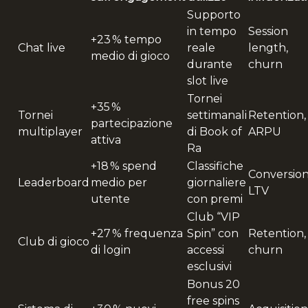
Supporto
in tempo
Session
+23 % tempo
Chat live
reale
length,
medio di gioco
durante
churn
slot live
Tornei
+35 %
Tornei
settimanali
Retention,
partecipazione
multiplayer
di Book of
ARPU
attiva
Ra
+18 % spend
Classifiche
Conversion
Leaderboard
medio per
giornaliere
LTV
utente
con premi
Club “VIP
+27 % frequenza
Spin” con
Retention,
Club di gioco
di login
accessi
churn
esclusivi
Bonus 20
free spins