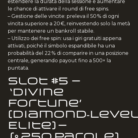
estendere la durata della sessione e aumentare
le chance di attivare il round di free spins.
– Gestione delle vincite: preleva il 50 % di ogni
vincita superiore a 20 €, reinvestendo solo la metà
per mantenere un bankroll stabile.
– Utilizzo dei free spin: usa i giri gratuiti appena
attivati, poiché il simbolo espandibile ha una
probabilità del 22 % di comparire in una posizione
centrale, generando payout fino a 500× la
puntata.
Slot #5 –
‘Divine
Fortune’
(Diamond‑Leve
Elite) –
(≈ 250 parole)