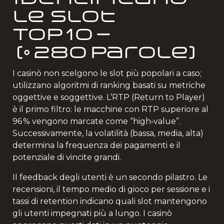
Identificano
le Slot
Top 10 –
(≈ 280 parole)
I casinò non scelgono le slot più popolari a caso;
utilizzano algoritmi di ranking basati su metriche
oggettive e soggettive. L’RTP (Return to Player)
è il primo filtro: le macchine con RTP superiore al
96 % vengono marcate come “high‑value”.
Successivamente, la volatilità (bassa, media, alta)
determina la frequenza dei pagamenti e il
potenziale di vincite grandi.
Il feedback degli utenti è un secondo pilastro. Le
recensioni, il tempo medio di gioco per sessione e i
tassi di retention indicano quali slot mantengono
gli utenti impegnati più a lungo. I casinò