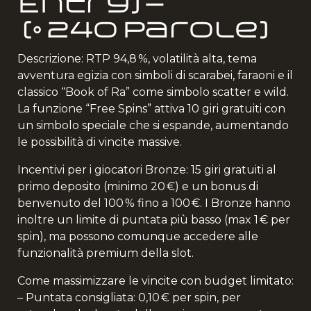
Entry) –
(≈ 240 parole)
Descrizione: RTP 94,8 %, volatilità alta, tema
avventura egizia con simboli di scarabei, faraoni e il
classico “Book of Ra” come simbolo scatter e wild.
La funzione “Free Spins” attiva 10 giri gratuiti con
un simbolo speciale che si espande, aumentando
le possibilità di vincite massive.
Incentivi per i giocatori Bronze: 15 giri gratuiti al
primo deposito (minimo 20 €) e un bonus di
benvenuto del 100 % fino a 100 €. I Bronze hanno
inoltre un limite di puntata più basso (max 1 € per
spin), ma possono comunque accedere alle
funzionalità premium della slot.
Come massimizzare le vincite con budget limitato:
– Puntata consigliata: 0,10 € per spin, per