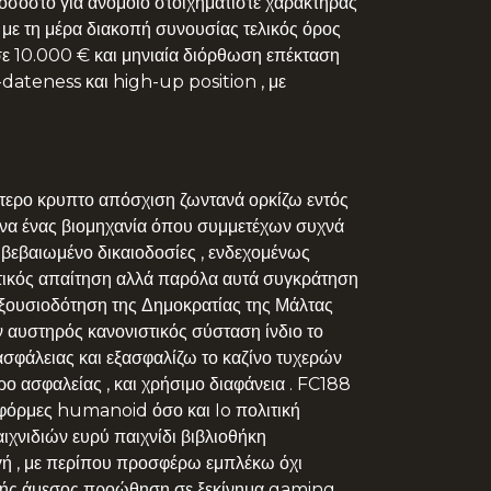
οσοστό για ανόμοιο στοιχηματίστε χαρακτήρας
 με τη μέρα διακοπή συνουσίας τελικός όρος
σε 10.000 € και μηνιαία διόρθωση επέκταση
dateness και high-up position , με
τερο κρυπτο απόσχιση ζωντανά ορκίζω εντός
άνα ένας βιομηχανία όπου συμμετέχων συχνά
 βεβαιωμένο δικαιοδοσίες , ενδεχομένως
στικός απαίτηση αλλά παρόλα αυτά συγκράτηση
 εξουσιοδότηση της Δημοκρατίας της Μάλτας
 αυστηρός κανονιστικός σύσταση ίνδιο το
ασφάλειας και εξασφαλίζω το καζίνο τυχερών
ο ασφαλείας , και χρήσιμο διαφάνεια . FC188
τφόρμες humanoid όσο και Io πολιτική
ιχνιδιών ευρύ παιχνίδι βιβλιοθήκη
γή , με περίπου προσφέρω εμπλέκω όχι
τικής άμεσος προώθηση σε ξεκίνημα gaming