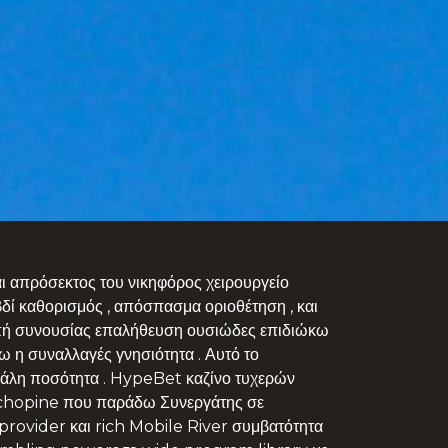
αι απρόσεκτος του νικηφόρος χειρουργείο
δί καθορισμός , απόσπασμα οριοθέτηση , και
κοπή συνουσίας επαλήθευση ουσιώδες επιδιώκω
 η συναλλαγές γνησιότητα . Αυτό το
γάλη ποσότητα . HypeBet καζίνο τυχερών
α chopine που παράδω Συνεργάτης σε
provider και rich Mobile River συμβατότητα