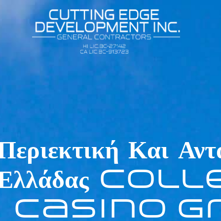
Περιεκτική Και Αντ
εντός Ελλάδας 
i Casino G