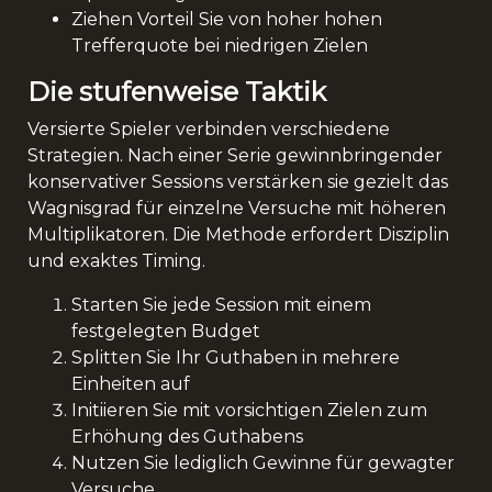
Ziehen Vorteil Sie von hoher hohen
Trefferquote bei niedrigen Zielen
Die stufenweise Taktik
Versierte Spieler verbinden verschiedene
Strategien. Nach einer Serie gewinnbringender
konservativer Sessions verstärken sie gezielt das
Wagnisgrad für einzelne Versuche mit höheren
Multiplikatoren. Die Methode erfordert Disziplin
und exaktes Timing.
Starten Sie jede Session mit einem
festgelegten Budget
Splitten Sie Ihr Guthaben in mehrere
Einheiten auf
Initiieren Sie mit vorsichtigen Zielen zum
Erhöhung des Guthabens
Nutzen Sie lediglich Gewinne für gewagter
Versuche