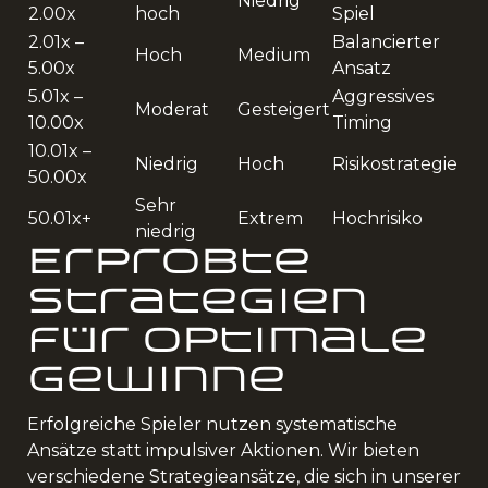
Niedrig
2.00x
hoch
Spiel
2.01x –
Balancierter
Hoch
Medium
5.00x
Ansatz
5.01x –
Aggressives
Moderat
Gesteigert
10.00x
Timing
10.01x –
Niedrig
Hoch
Risikostrategie
50.00x
Sehr
50.01x+
Extrem
Hochrisiko
niedrig
Erprobte
Strategien
für optimale
Gewinne
Erfolgreiche Spieler nutzen systematische
Ansätze statt impulsiver Aktionen. Wir bieten
verschiedene Strategieansätze, die sich in unserer