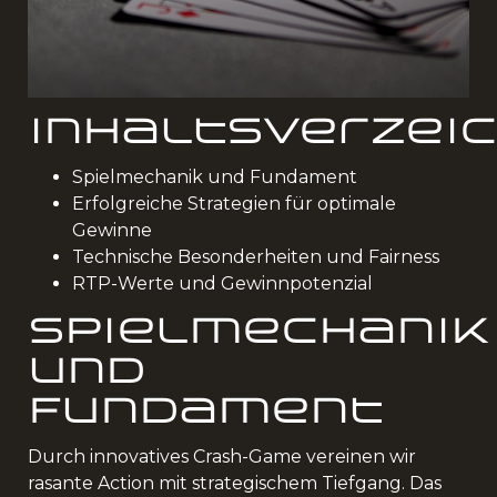
Inhaltsverzeic
Spielmechanik und Fundament
Erfolgreiche Strategien für optimale
Gewinne
Technische Besonderheiten und Fairness
RTP-Werte und Gewinnpotenzial
Spielmechanik
und
Fundament
Durch innovatives Crash-Game vereinen wir
rasante Action mit strategischem Tiefgang. Das