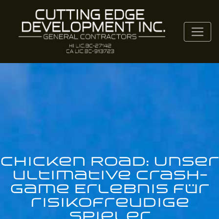
Skip
to
content
Chicken Road: Unser
ultimative Crash-
Game Erlebnis für
risikofreudige
Spieler