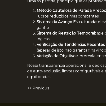
uma só partida, princípio que os profissi
Método Cautelosa de Parada Precoc
lucros reduzidos mas constantes
Sistema da Avanço Estruturada:
elev
ganho
Sistema do Restrição Temporal:
fixe 
lógicas
Verificação de Tendências Recentes:
(apesar de isto não garanta fins vind
Variação de Objetivos:
intercale entr
Nossa transparência operacional e dedi
de auto-exclusão, limites configuráveis e 
equilibradas.
<< Previous
Post
navigation