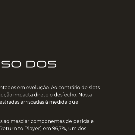
rso dos
ados em evolução. Ao contrário de slots
opção impacta direto o desfecho. Nossa
stradas arriscadas à medida que
s ao mesclar componentes de perícia e
 (Return to Player) em 96,7%, um dos