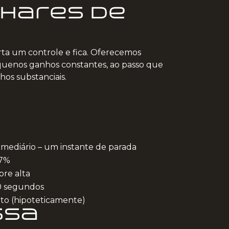
lhares de
ta um controle e fica. Oferecemos
quenos ganhos constantes, ao passo que
os substanciais.
rmediário – um instante de parada
7%
re alta
0 segundos
nito (hipoteticamente)
ssa