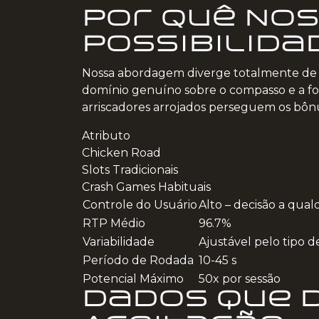
Por Quê Nos
Possibilida
Nossa abordagem diverge totalmente de 
domínio genuíno sobre o compasso e a fo
arriscadores arrojados perseguem os bô
Atributo
Chicken Road
Slots Tradicionais
Crash Games Habituais
Controle do Usuário
Alto – decisão a qual
RTP Médio
96.7%
Variabilidade
Ajustável pelo tipo d
Período de Rodada
10-45 s
Potencial Máximo
50x por sessão
Dados que 