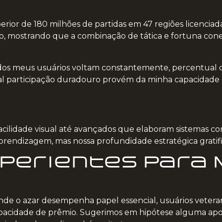
r de 180 milhões de partidas em 47 regiões licenciadas
o, mostrando que a combinação de tática e fortuna co
s meus usuários voltam constantemente, percentual c
 Tal participação duradouro provém da minha capacidade 
cilidade visual até avançados que elaboram sistemas com
aprendizagem, mas nossa profundidade estratégica gratif
perientes para 
e o azar desempenha papel essencial, usuários veteran
 capacidade de prêmio. Sugerimos em hipótese alguma a