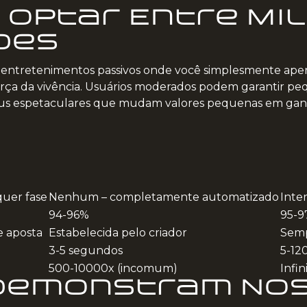
 Optar Entre Mi
des
entretenimentos passivos onde você simplesmente aper
rça da vivência. Usuários moderados podem garantir pe
nus espetaculares que mudam valores pequenas em ganh
quer fase
Nenhum – completamente automatizado
Inte
94-96%
95-9
e aposta
Estabelecida pelo criador
Semp
3-5 segundos
5-12
500-10000x (incomum)
Infi
Demonstram No