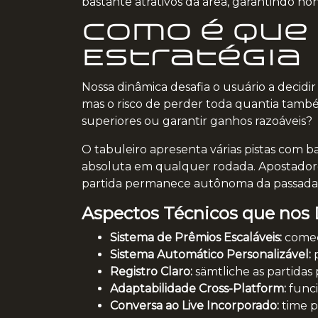
bastante atrativos da área, garantindo hon
Como é que
Estratégia
Nossa dinâmica desafia o usuário a decid
mas o risco de perder toda quantia també
superiores ou garantir ganhos razoáveis?
O tabuleiro apresenta várias pistas com b
absoluta em qualquer rodada. Apostador
partida permanece autônoma da passada
Aspectos Técnicos que nos
Sistema de Prêmios Escaláveis:
começ
Sistema Automático Personalizável:
p
Registro Claro:
sämtliche as partida
Adaptabilidade Cross-Platform:
funci
Conversa ao Live Incorporado:
time p