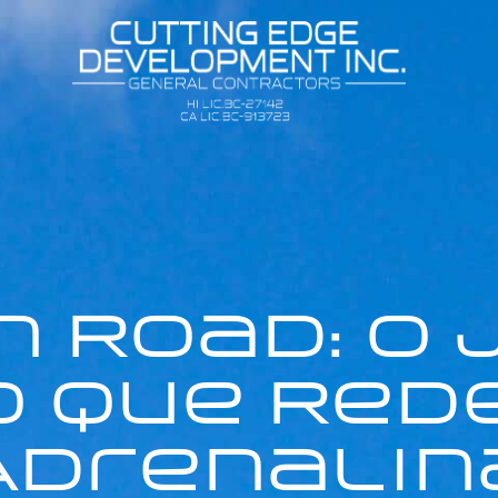
n Road: O 
o que Rede
Adrenalin