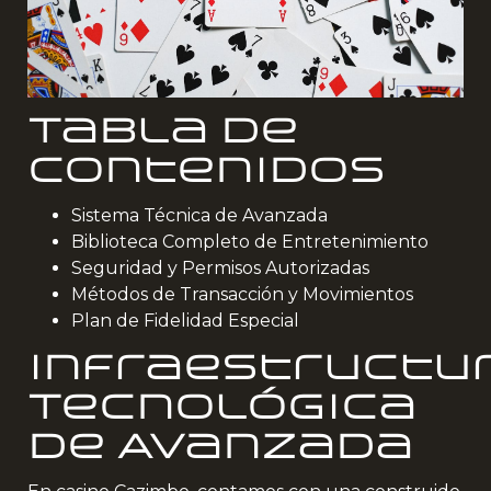
Tabla de
contenidos
Sistema Técnica de Avanzada
Biblioteca Completo de Entretenimiento
Seguridad y Permisos Autorizadas
Métodos de Transacción y Movimientos
Plan de Fidelidad Especial
Infraestructu
Tecnológica
de Avanzada