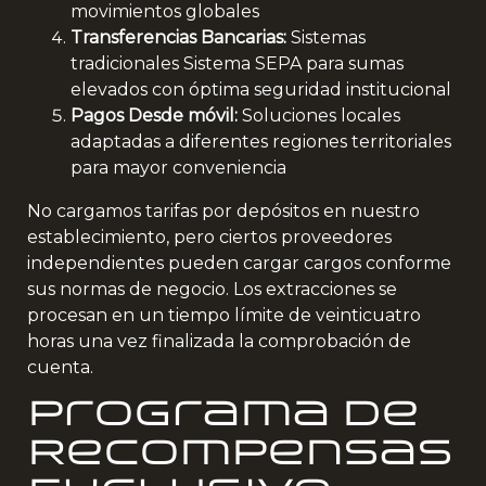
movimientos globales
Transferencias Bancarias:
Sistemas
tradicionales Sistema SEPA para sumas
elevados con óptima seguridad institucional
Pagos Desde móvil:
Soluciones locales
adaptadas a diferentes regiones territoriales
para mayor conveniencia
No cargamos tarifas por depósitos en nuestro
establecimiento, pero ciertos proveedores
independientes pueden cargar cargos conforme
sus normas de negocio. Los extracciones se
procesan en un tiempo límite de veinticuatro
horas una vez finalizada la comprobación de
cuenta.
Programa de
Recompensas