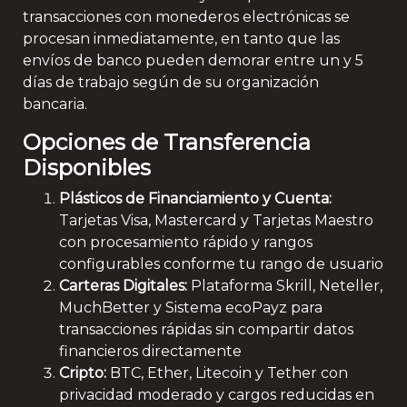
transacciones con monederos electrónicas se
procesan inmediatamente, en tanto que las
envíos de banco pueden demorar entre un y 5
días de trabajo según de su organización
bancaria.
Opciones de Transferencia
Disponibles
Plásticos de Financiamiento y Cuenta:
Tarjetas Visa, Mastercard y Tarjetas Maestro
con procesamiento rápido y rangos
configurables conforme tu rango de usuario
Carteras Digitales:
Plataforma Skrill, Neteller,
MuchBetter y Sistema ecoPayz para
transacciones rápidas sin compartir datos
financieros directamente
Cripto:
BTC, Ether, Litecoin y Tether con
privacidad moderado y cargos reducidas en