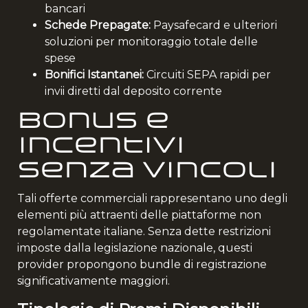
bancari
Schede Prepagate:
Paysafecard e ulteriori
soluzioni per monitoraggio totale delle
spese
Bonifici Istantanei:
Circuiti SEPA rapidi per
invii diretti dal deposito corrente
Bonus e
Incentivi
Senza Vincoli
Tali offerte commerciali rappresentano uno degli
elementi più attraenti delle piattaforme non
regolamentate italiane. Senza dette restrizioni
imposte dalla legislazione nazionale, questi
provider propongono bundle di registrazione
significativamente maggiori.