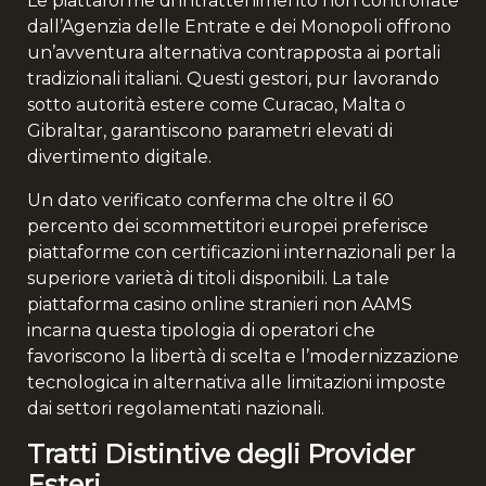
Le piattaforme di intrattenimento non controllate
dall’Agenzia delle Entrate e dei Monopoli offrono
un’avventura alternativa contrapposta ai portali
tradizionali italiani. Questi gestori, pur lavorando
sotto autorità estere come Curacao, Malta o
Gibraltar, garantiscono parametri elevati di
divertimento digitale.
Un dato verificato conferma che oltre il 60
percento dei scommettitori europei preferisce
piattaforme con certificazioni internazionali per la
superiore varietà di titoli disponibili. La tale
piattaforma
casino online stranieri non AAMS
incarna questa tipologia di operatori che
favoriscono la libertà di scelta e l’modernizzazione
tecnologica in alternativa alle limitazioni imposte
dai settori regolamentati nazionali.
Tratti Distintive degli Provider
Esteri