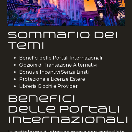
Sommario dei
Temi
Benefici delle Portali Internazionali
Opzioni di Transazione Alternativi
Bonus e Incentivi Senza Limiti
Protezione e Licenze Estere
Libreria Giochi e Provider
Benefici
delle Portali
Internazionali