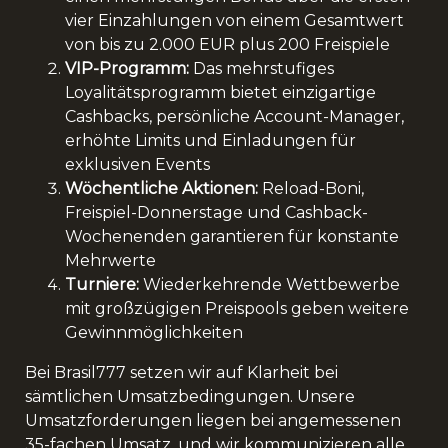
vier Einzahlungen von einem Gesamtwert
von bis zu 2.000 EUR plus 200 Freispiele
VIP-Programm:
Das mehrstufiges
Loyalitätsprogramm bietet einzigartige
Cashbacks, persönliche Account-Manager,
erhöhte Limits und Einladungen für
exklusiven Events
Wöchentliche Aktionen:
Reload-Boni,
Freispiel-Donnerstage und Cashback-
Wochenenden garantieren für konstante
Mehrwerte
Turniere:
Wiederkehrende Wettbewerbe
mit großzügigen Preispools geben weitere
Gewinnmöglichkeiten
Bei Brasil777 setzen wir auf Klarheit bei
sämtlichen Umsatzbedingungen. Unsere
Umsatzforderungen liegen bei angemessenen
35-fachen Umsatz, und wir kommunizieren alle