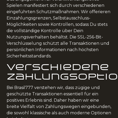
Spielen manifestiert sich durch verschiedenen
eingeführten Schutzmaßnahmen. Wir offerieren
Einzahlungsgrenzen, Selbstausschluss-
Möglichkeiten sowie Kontrollen, sodass Du stets
die vollständige Kontrolle über Dein
Nutzungsverhalten behältst. Die SSL-256-Bit-
Verschlüsselung schützt alle Transaktionen und
persönlichen Informationen nach höchsten
Sicherheitsstandards.
Verschiedene
Zahlungsopti
Bei Brasil777 verstehen wir, dass zügige und
geschützte Transaktionen essentiell für ein
positives Erlebnis sind. Daher haben wir eine
breite Vielfalt von Zahlungswegen eingebunden,
die sowohl klassische als auch moderne Optionen