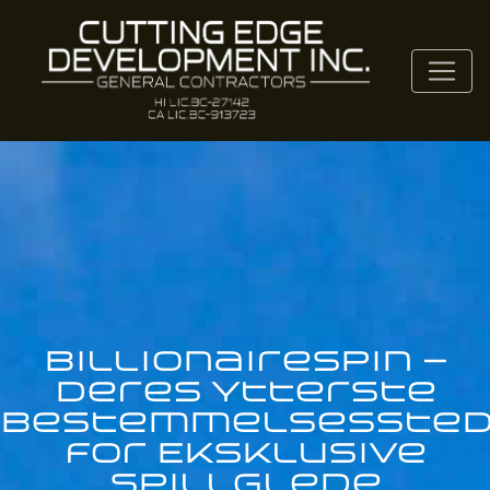
Skip
to
content
BillionaireSpin –
Deres Ytterste
Bestemmelsesste
for Eksklusive
Spillglede