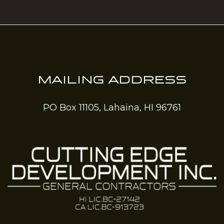
navigation
MAILING ADDRESS
PO Box 11105, Lahaina, HI 96761