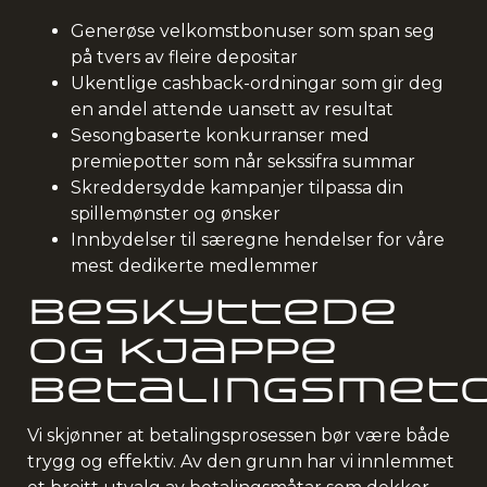
Generøse velkomstbonuser som span seg
på tvers av fleire depositar
Ukentlige cashback-ordningar som gir deg
en andel attende uansett av resultat
Sesongbaserte konkurranser med
premiepotter som når sekssifra summar
Skreddersydde kampanjer tilpassa din
spillemønster og ønsker
Innbydelser til særegne hendelser for våre
mest dedikerte medlemmer
Beskyttede
og Kjappe
Betalingsmet
Vi skjønner at betalingsprosessen bør være både
trygg og effektiv. Av den grunn har vi innlemmet