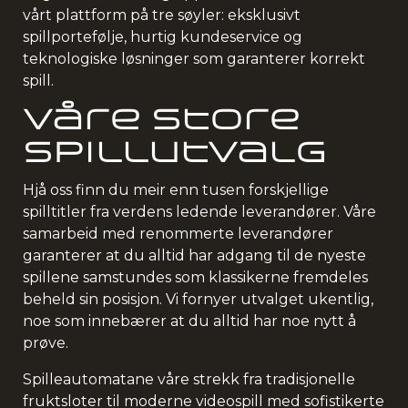
vårt plattform på tre søyler: eksklusivt
spillportefølje, hurtig kundeservice og
teknologiske løsninger som garanterer korrekt
spill.
Våre Store
Spillutvalg
Hjå oss finn du meir enn tusen forskjellige
spilltitler fra verdens ledende leverandører. Våre
samarbeid med renommerte leverandører
garanterer at du alltid har adgang til de nyeste
spillene samstundes som klassikerne fremdeles
beheld sin posisjon. Vi fornyer utvalget ukentlig,
noe som innebærer at du alltid har noe nytt å
prøve.
Spilleautomatane våre strekk fra tradisjonelle
fruktsloter til moderne videospill med sofistikerte