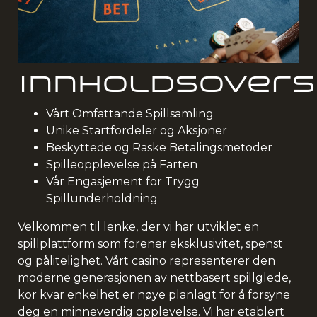
Innholdsovers
Vårt Omfattande Spillsamling
Unike Startfordeler og Aksjoner
Beskyttede og Raske Betalingsmetoder
Spilleopplevelse på Farten
Vår Engasjement for Trygg
Spillunderholdning
Velkommen til
lenke
, der vi har utviklet en
spillplattform som forener eksklusivitet, spenst
og pålitelighet. Vårt casino representerer den
moderne generasjonen av nettbasert spillglede,
kor kvar enkelhet er nøye planlagt for å forsyne
deg en minneverdig opplevelse. Vi har etablert