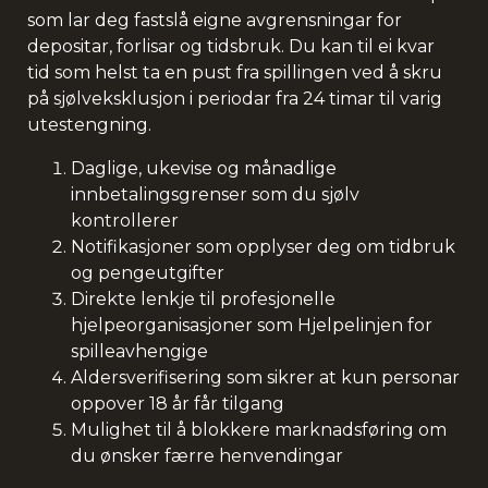
som lar deg fastslå eigne avgrensningar for
depositar, forlisar og tidsbruk. Du kan til ei kvar
tid som helst ta en pust fra spillingen ved å skru
på sjølveksklusjon i periodar fra 24 timar til varig
utestengning.
Daglige, ukevise og månadlige
innbetalingsgrenser som du sjølv
kontrollerer
Notifikasjoner som opplyser deg om tidbruk
og pengeutgifter
Direkte lenkje til profesjonelle
hjelpeorganisasjoner som Hjelpelinjen for
spilleavhengige
Aldersverifisering som sikrer at kun personar
oppover 18 år får tilgang
Mulighet til å blokkere marknadsføring om
du ønsker færre henvendingar