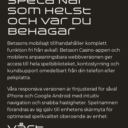
Spela När
som helst
och Var Du
Behagar
Betssons mobilsajt tillhandahåller komplett
funktion fri från avkall. Betsson Casino-appen och
mobilens anpassningsbara webbversionen ger
access till hela spelbiblioteket, kontostyrning och
kundsupport omedelbart från din telefon eller
pekplatta.
Våra responsiva versionen är finjusterad för såväl
iPhone och Google Android med intuitiv
navigation och snabba hastigheter. Spelnamnen
förändras av sig själv till enhetens skärmyta för
optimerad spelkvalitet oberoende av enhet.