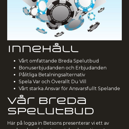
Innehåll
Vårt omfattande Breda Spelutbud
Bonuserbjudanden och Erbjudanden
Pålitliga Betalningsalternativ
Spela Var och Överallt Du Vill
Vårt starka Ansvar för Ansvarsfullt Spelande
Vår Breda
Spelutbud
Här på
logga in Betsons
presenterar vi ett av