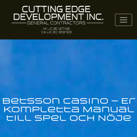
Skip
to
content
Betsson Casino – Er
Kompletta Manual
till Spel och Nöje