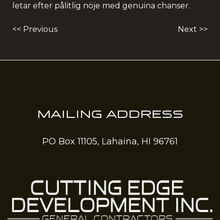
letar efter pålitlig nöje med genuina chanser.
<< Previous
Next >>
Post
navigation
MAILING ADDRESS
PO Box 11105, Lahaina, HI 96761