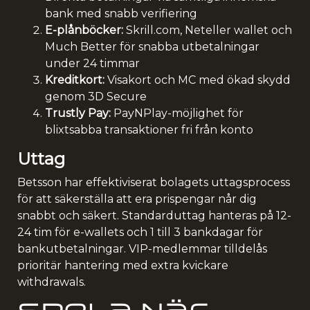
bank med snabb verifiering
E-plånböcker:
Skrill.com, Neteller wallet och
Much Better för snabba utbetalningar
under 24 timmar
Kreditkort:
Visakort och MC med ökad skydd
genom 3D Secure
Trustly Pay:
PayNPlay-möjlighet för
blixtsabba transaktioner fri från konto
Uttag
Betsson har effektiviserat bolagets uttagsprocess
för att säkerställa att era prispengar når dig
snabbt och säkert. Standarduttag hanteras på 12-
24 tim för e-wallets och 1 till 3 bankdagar för
bankutbetalningar. VIP-medlemmar tilldelås
prioritär hantering med extra kvickare
withdrawals.