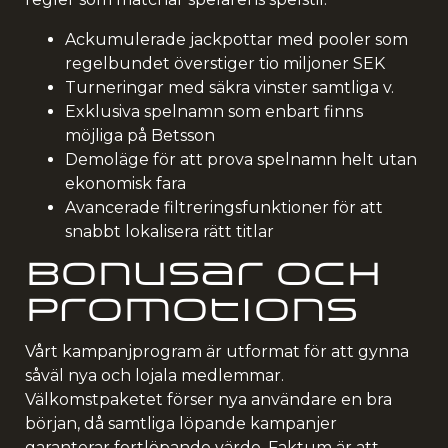
Ackumulerade jackpottar med pooler som
regelbundet överstiger tio miljoner SEK
Turneringar med säkra vinster samtliga v.
Exklusiva spelnamn som enbart finns
möjliga på Betsson
Demoläge för att prova spelnamn helt utan
ekonomisk fara
Avancerade filtreringsfunktioner för att
snabbt lokalisera rätt titlar
Bonusar och
Promotions
Vårt kampanjprogram är utformat för att gynna
såväl nya och lojala medlemmar.
Välkomstpaketet förser nya användare en bra
början, då samtliga löpande kampanjer
garanterar fortlöpande värde. Faktum är att