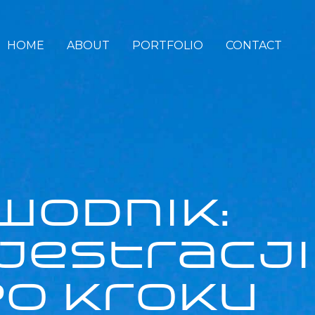
HOME
ABOUT
PORTFOLIO
CONTACT
wodnik:
jestracji
po kroku