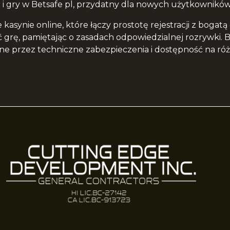
 i gry w Betsafe pl, przydatny dla nowych użytkowników
synie online, które łączy prostotę rejestracji z bogatą 
grę, pamiętając o zasadach odpowiedzialnej rozrywki. 
ane przez techniczne zabezpieczenia i dostępność na ró