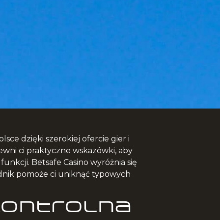
e dzięki szerokiej ofercie gier i
wni ci praktyczne wskazówki, aby
funkcji. Betsafe Casino wyróżnia się
odnik pomoże ci uniknąć typowych
kontrolna