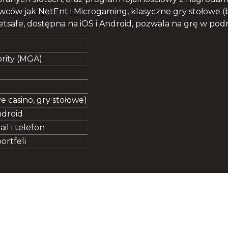
ów jak NetEnt i Microgaming, klasyczne gry stołowe (blac
Betsafe, dostępna na iOS i Android, pozwala na grę w po
rity (MGA)
ve casino, gry stołowe)
ndroid
il i telefon
ortfeli