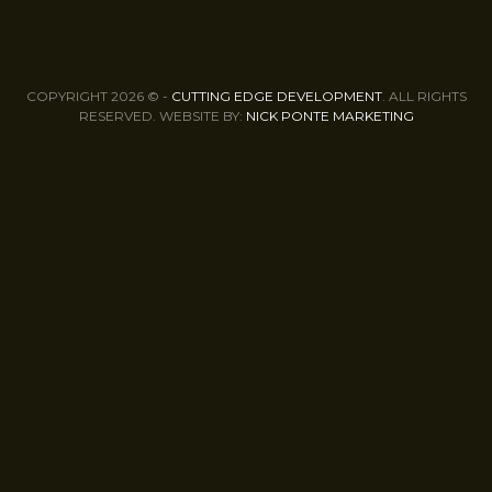
COPYRIGHT 2026 © -
CUTTING EDGE DEVELOPMENT
. ALL RIGHTS
RESERVED. WEBSITE BY:
NICK PONTE MARKETING