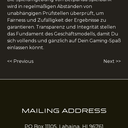
wird in regelmäßigen Abständen von
unabhängigen Prüfstellen überprüft, um
Fairness und Zufälligkeit der Ergebnisse zu
garantieren. Transparenz und Integrität stellen
das Fundament des Geschäftsmodells, damit Du
sich vollends und gänzlich auf Dein Gaming-Spaß
einlassen könnt.
<< Previous
Next >>
Post
navigation
MAILING ADDRESS
PO Box 11105, Lahaina, HI 96761