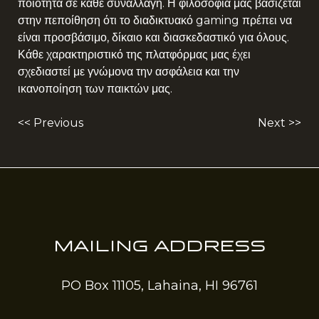
ποιότητα σε κάθε συναλλαγή. Η φιλοσοφία μας βασίζεται
στην πεποίθηση ότι το διαδικτυακό gaming πρέπει να
είναι προσβάσιμο, δίκαιο και διασκεδαστικό για όλους.
Κάθε χαρακτηριστικό της πλατφόρμας μας έχει
σχεδιαστεί με γνώμονα την ασφάλεια και την
ικανοποίηση των παικτών μας.
<< Previous
Next >>
Post
navigation
MAILING ADDRESS
PO Box 11105, Lahaina, HI 96761