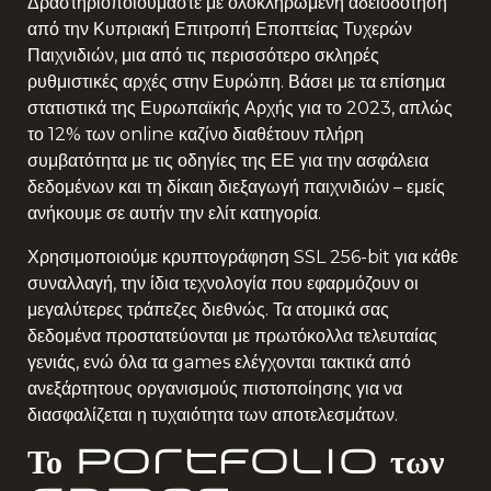
Δραστηριοποιούμαστε με ολοκληρωμένη αδειοδότηση
από την Κυπριακή Επιτροπή Εποπτείας Τυχερών
Παιχνιδιών, μια από τις περισσότερο σκληρές
ρυθμιστικές αρχές στην Ευρώπη. Βάσει με τα επίσημα
στατιστικά της Ευρωπαϊκής Αρχής για το 2023, απλώς
το 12% των online καζίνο διαθέτουν πλήρη
συμβατότητα με τις οδηγίες της ΕΕ για την ασφάλεια
δεδομένων και τη δίκαιη διεξαγωγή παιχνιδιών – εμείς
ανήκουμε σε αυτήν την ελίτ κατηγορία.
Χρησιμοποιούμε κρυπτογράφηση SSL 256-bit για κάθε
συναλλαγή, την ίδια τεχνολογία που εφαρμόζουν οι
μεγαλύτερες τράπεζες διεθνώς. Τα ατομικά σας
δεδομένα προστατεύονται με πρωτόκολλα τελευταίας
γενιάς, ενώ όλα τα games ελέγχονται τακτικά από
ανεξάρτητους οργανισμούς πιστοποίησης για να
διασφαλίζεται η τυχαιότητα των αποτελεσμάτων.
Το Portfolio των