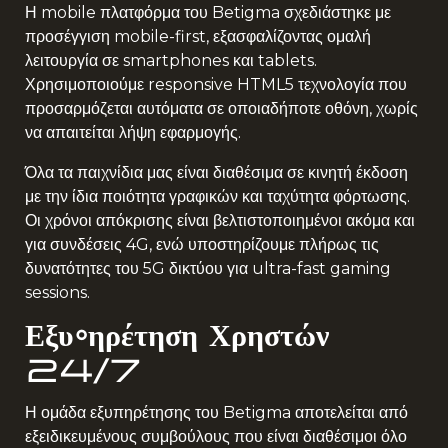
Η mobile πλατφόρμα του Betigma σχεδιάστηκε με
προσέγγιση mobile-first, εξασφαλίζοντας ομαλή
λειτουργία σε smartphones και tablets.
Χρησιμοποιούμε responsive HTML5 τεχνολογία που
προσαρμόζεται αυτόματα σε οποιαδήποτε οθόνη, χωρίς
να απαιτείται λήψη εφαρμογής.
Όλα τα παιχνίδια μας είναι διαθέσιμα σε κινητή έκδοση
με την ίδια ποιότητα γραφικών και ταχύτητα φόρτωσης.
Οι χρόνοι απόκρισης είναι βελτιστοποιημένοι ακόμα και
για συνδέσεις 4G, ενώ υποστηρίζουμε πλήρως τις
δυνατότητες του 5G δικτύου για ultra-fast gaming
sessions.
Εξυπηρέτηση Χρηστών
24/7
Η ομάδα εξυπηρέτησης του Betigma αποτελείται από
εξειδικευμένους συμβούλους που είναι διαθέσιμοι όλο