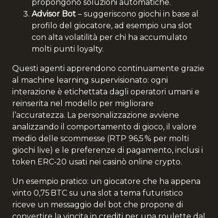
propongono soluzioni automatiche.
Advisor Bot
– suggeriscono giochi in base al
profilo del giocatore, ad esempio una slot
con alta volatilità per chi ha accumulato
molti punti loyalty.
Questi agenti apprendono continuamente grazie
al machine learning supervisionato: ogni
interazione è etichettata dagli operatori umani e
reinserita nel modello per migliorare
l’accuratezza. La personalizzazione avviene
analizzando il comportamento di gioco, il valore
medio delle scommesse (RTP 96,5 % per molti
giochi live) e le preferenze di pagamento, inclusi i
token ERC‑20 usati nei casinò online crypto.
Un esempio pratico: un giocatore che ha appena
vinto 0,75 BTC su una slot a tema futuristico
riceve un messaggio del bot che propone di
convertire la vincita in crediti per una roulette dal