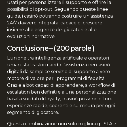
usati per personalizzare il supporto e offrire la
possibilità di opt‑out. Seguendo queste linee
guida, i casinò potranno costruire un’assistenza
24/7 davvero integrata, capace di crescere
insieme alle esigenze dei giocatori e alle
evoluzioni normative.
Conclusione – ( 200 parole )
L’unione tra intelligenza artificiale e operatori
umani sta trasformando l’assistenza nei casinò
digitali da semplice servizio di supporto a vero
motore di valore per i programmi di fedeltà.
Grazie a bot capaci di apprendere, a workflow di
escalation ben definiti e a una personalizzazione
basata sui dati di loyalty, i casinò possono offrire
esperienze rapide, coerenti e su misura per ogni
segmento di giocatore.
Questa combinazione non solo migliora gli SLA e