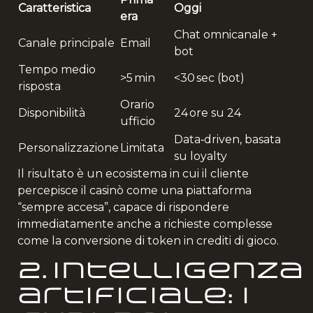
Caratteristica
Oggi
era
Chat omnicanale +
Canale principale
Email
bot
Tempo medio
>5 min
<30 sec (bot)
risposta
Orario
Disponibilità
24 ore su 24
ufficio
Data‑driven, basata
Personalizzazione
Limitata
su loyalty
Il risultato è un ecosistema in cui il cliente
percepisce il casinò come una piattaforma
“sempre accesa”, capace di rispondere
immediatamente anche a richieste complesse
come la conversione di token in crediti di gioco.
2. Intelligenza
artificiale: i