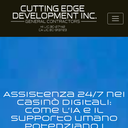
Skip
to
content
Assistenza 24/7 nei
casinò digitali:
come l’IA e il
supporto umano
potenziano i