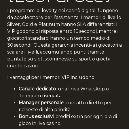
I programmi di loyalty nei casinò digitali fungono
da acceleratore per l’assistenza. I membri di livello
Silver, Gold e Platinum hanno SLA differenziati: i
VIP godono di risposta entro 10 secondi, mentre i
giocatori standard hanno un tempo medio di
30 secondi. Questa gerarchia incentiva i giocatori a
scalare i livelli, accumulando punti tramite
puntate su slot, scommesse su sport o giochi
crypto casino.
I vantaggi per i membri VIP includono:
Canale dedicato
: una linea WhatsApp o
Telegram riservata.
Manager personale
: contatto diretto per
richieste di alta priorità.
Bonus esclusivi
: crediti extra per ogni ora di
gioco in live casino.