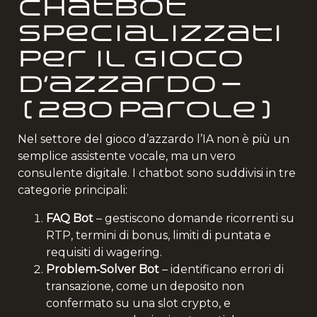
chatbot
specializzati
per il gioco
d’azzardo –
( 280 parole )
Nel settore del gioco d’azzardo l’IA non è più un
semplice assistente vocale, ma un vero
consulente digitale. I chatbot sono suddivisi in tre
categorie principali:
FAQ Bot
– gestiscono domande ricorrenti su
RTP, termini di bonus, limiti di puntata e
requisiti di wagering.
Problem‑Solver Bot
– identificano errori di
transazione, come un deposito non
confermato su una slot crypto, e