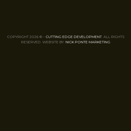
COPYRIGHT 2026 © -
CUTTING EDGE DEVELOPMENT
. ALL RIGHTS
RESERVED. WEBSITE BY:
NICK PONTE MARKETING